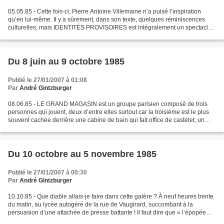
05.05.85 - Cette fois-ci, Pierre Antoine Villemaine n’a puisé l’inspiration
qu’en lui-même. Il y a sûrement, dans son texte, quelques réminiscences
culturelles, mais IDENTITÉS PROVISOIRES est intégralement un spectacle
« conçu et réalisé » par sa compagnie....
Du 8 juin au 9 octobre 1985
Publié le 27/01/2007 à 01:08
Par
André Gintzburger
08.06.85 - LE GRAND MAGASIN est un groupe parisien composé de trois
personnes qui jouent, deux d’entre elles surtout car la troisième est le plus
souvent cachée derrière une cabine de bain qui fait office de castelet, un
non spectacle intitulé MIDI. Le...
Du 10 octobre au 5 novembre 1985
Publié le 27/01/2007 à 00:30
Par
André Gintzburger
10.10.85 - Que diable allais-je faire dans cette galère ? À neuf heures trente
du matin, au lycée autogéré de la rue de Vaugirard, succombant à la
persuasion d’une attachée de presse battante ! Il faut dire que « l’épopée
fantastique » de Bernard Cordreaux...