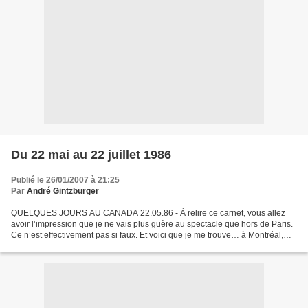
Du 22 mai au 22 juillet 1986
Publié le 26/01/2007 à 21:25
Par
André Gintzburger
QUELQUES JOURS AU CANADA 22.05.86 - À relire ce carnet, vous allez
avoir l’impression que je ne vais plus guère au spectacle que hors de Paris.
Ce n’est effectivement pas si faux. Et voici que je me trouve… à Montréal,
invité par le festival de mime du...