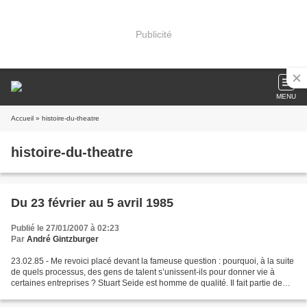
Publicité
MENU
Accueil
» histoire-du-theatre
histoire-du-theatre
Du 23 février au 5 avril 1985
Publié le 27/01/2007 à 02:23
Par
André Gintzburger
23.02.85 - Me revoici placé devant la fameuse question : pourquoi, à la suite
de quels processus, des gens de talent s’unissent-ils pour donner vie à
certaines entreprises ? Stuart Seide est homme de qualité. Il fait partie de
ceux dont je suis le travail...