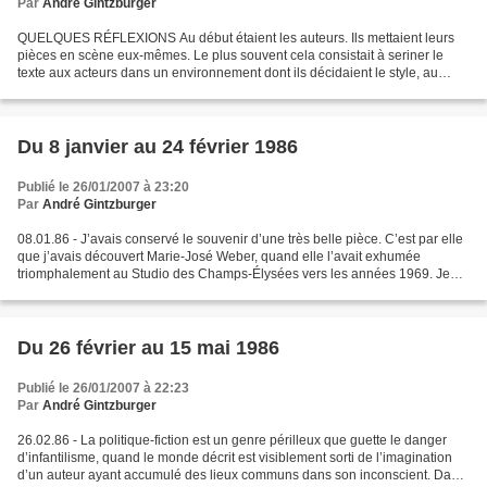
Par
André Gintzburger
QUELQUES RÉFLEXIONS Au début étaient les auteurs. Ils mettaient leurs
pièces en scène eux-mêmes. Le plus souvent cela consistait à seriner le
texte aux acteurs dans un environnement dont ils décidaient le style, au
demeurant sans beaucoup d’imagination,...
Du 8 janvier au 24 février 1986
Publié le 26/01/2007 à 23:20
Par
André Gintzburger
08.01.86 - J’avais conservé le souvenir d’une très belle pièce. C’est par elle
que j’avais découvert Marie-José Weber, quand elle l’avait exhumée
triomphalement au Studio des Champs-Élysées vers les années 1969. Je
pense que « nous » avons changé, car...
Du 26 février au 15 mai 1986
Publié le 26/01/2007 à 22:23
Par
André Gintzburger
26.02.86 - La politique-fiction est un genre périlleux que guette le danger
d’infantilisme, quand le monde décrit est visiblement sorti de l’imagination
d’un auteur ayant accumulé des lieux communs dans son inconscient. Dans