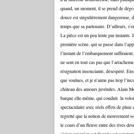
quand, un moment, il se prend de dégoû
douce est singulièrement dangereuse, d’
temps que sa partenaire. D’ailleurs, s’en 
La pièce est un peu lente par instants. J
première scène, qui se passe dans l’ap
l’instant de l’embarquement suffiraient,
ne sent en tout cas pas que l’arracheme
résignation insouciante, désespéré. Ensui
que voulues, et je n’aime pas trop l’inc
château des amours juvéniles. Alain Mo
barque elle-même, qui conduit la volonta
spectaculaire avec réels effets de plui
regretté que la notion de mouvement so
le cours d’un fleuve entre des rives dés
vision qui m’en est donnée est consta