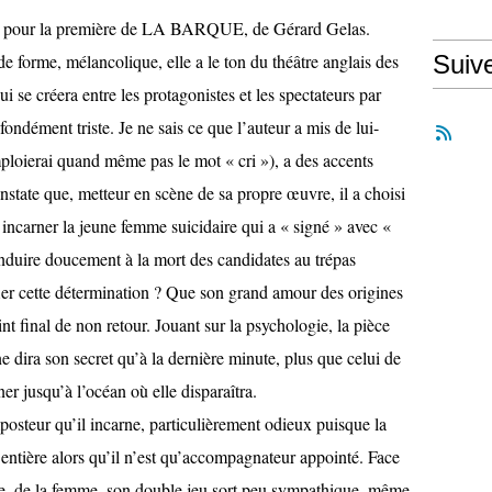
., pour la première de LA BARQUE, de Gérard Gelas.
e forme, mélancolique, elle a le ton du théâtre anglais des
Suiv
i se créera entre les protagonistes et les spectateurs par
ofondément triste. Je ne sais ce que l’auteur a mis de lui-
ploierai quand même pas le mot « cri »), a des accents
state que, metteur en scène de sa propre œuvre, il a choisi
ncarner la jeune femme suicidaire qui a « signé » avec «
conduire doucement à la mort des candidates au trépas
fier cette détermination ? Que son grand amour des origines
nt final de non retour. Jouant sur la psychologie, la pièce
e dira son secret qu’à la dernière minute, plus que celui de
r jusqu’à l’océan où elle disparaîtra.
posteur qu’il incarne, particulièrement odieux puisque la
t entière alors qu’il n’est qu’accompagnateur appointé. Face
ue, de la femme, son double jeu sort peu sympathique, même