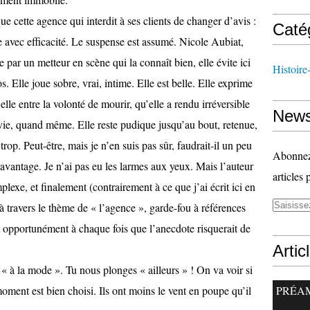
e cette agence qui interdit à ses clients de changer d’avis :
Caté
e avec efficacité. Le suspense est assumé. Nicole Aubiat,
e par un metteur en scène qui la connaît bien, elle évite ici
Histoire
 Elle joue sobre, vrai, intime. Elle est belle. Elle exprime
elle entre la volonté de mourir, qu’elle a rendu irréversible
News
 vie, quand même. Elle reste pudique jusqu’au bout, retenue,
trop. Peut-être, mais je n’en suis pas sûr, faudrait-il un peu
Abonnez-
avantage. Je n’ai pas eu les larmes aux yeux. Mais l’auteur
articles 
plexe, et finalement (contrairement à ce que j’ai écrit ici en
 à travers le thème de « l’agence », garde-fou à références
it opportunément à chaque fois que l’anecdote risquerait de
Artic
« à la mode ». Tu nous plonges « ailleurs » ! On va voir si
ment est bien choisi. Ils ont moins le vent en poupe qu’il
PRÉA