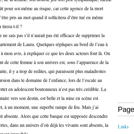
t pour soi-même au risque, car cette agence de la mort
être pris au mot quand il sollicitera d’être tué en même
tirera-t-il ?
e ne sais pas s’il n’aurait pas été efficace de supprimer la
partement de Laura. Quelques répliques au bord de l’eau à
 à mon avis, à expliquer ce que les deux acteurs font là. On
nt de cette femme à son univers est, sous l’apparence de la
te, il y a trop de redites, qui paraissent plus maladroites
ursion dans le domaine de l’enfance, lors de l’escale au
ttet en adolescent boutonneux n’est pas très crédible. La
ire vers son destin, est belle et la mise en scène est
e et, à un moment, une superbe rampe de feu. Mais j’ai
Page
it absente. Alors que cette barque est supposée descendre
ertes, dans un univers d’où déjà les vivants sont absents, la
Links
mment immobile.