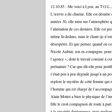
12.10.85 - Me voici à Lyon, au T.O.L
L’œuvre a du charme. Elle est désuète d
années 30, elle mise sur l’atmosphère qu
l’aliénation de ces derniers. Elle est pr
même là-dedans, mais le chant (je n’em
désespérés. Et que penser, quand on con
Nicole Aubiat, son ex-compagne, pour i
l’agence », dont le travail consiste à 
prématuré ? Car que dit-elle pour justi
s’était peu à peu dégradé jusqu’à un poi
explore le mystère de cette femme qui n
l’homme qui est chargé de l’accompagne
Alain Mottet a bien le physique de l’im
fille le croit compagnon de route à par
à la sincérité douloureuse, mais pudiq