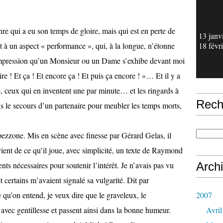
e qui a eu son temps de gloire, mais qui est en perte de
13 janv
nt à un aspect « performance », qui, à la longue, n’étonne
18 févr
l’impression qu’un Monsieur ou un Dame s’exhibe devant moi
ire ! Et ça ! Et encore ça ! Et puis ça encore ! »… Et il y a
, ceux qui en inventent une par minute… et les ringards à
Rech
ns le secours d’un partenaire pour meubler les temps morts,
ezzone. Mis en scène avec finesse par Gérard Gelas, il
vient de ce qu’il joue, avec simplicité, un texte de Raymond
ts nécessaires pour soutenir l’intérêt. Je n’avais pas vu
Arch
t certains m’avaient signalé sa vulgarité. Dit par
qu’on entend, je veux dire que le graveleux, le
2007
 avec gentillesse et passent ainsi dans la bonne humeur.
Avril