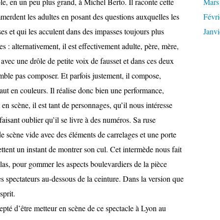
e, en un peu plus grand, à Michel Berto. Il raconte cette
Mars
mmerdent les adultes en posant des questions auxquelles les
Févri
s et qui les acculent dans des impasses toujours plus
Janvi
es : alternativement, il est effectivement adulte, père, mère,
, avec une drôle de petite voix de fausset et dans ces deux
 semble pas composer. Et parfois justement, il compose,
ut en couleurs. Il réalise donc bien une performance,
 en scène, il est tant de personnages, qu’il nous intéresse
aisant oublier qu’il se livre à des numéros. Sa ruse
e scène vide avec des éléments de carrelages et une porte
tent un instant de montrer son cul. Cet intermède nous fait
elas, pour gommer les aspects boulevardiers de la pièce
 ses spectateurs au-dessous de la ceinture. Dans la version que
sprit.
epté d’être metteur en scène de ce spectacle à Lyon au