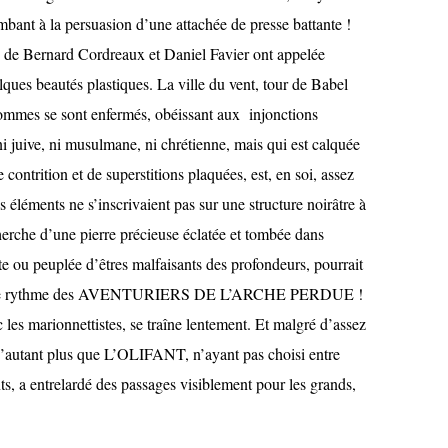
bant à la persuasion d’une attachée de presse battante !
 » de Bernard Cordreaux et Daniel Favier ont appelée
beautés plastiques. La ville du vent, tour de Babel
hommes se sont enfermés, obéissant aux injonctions
ni juive, ni musulmane, ni chrétienne, mais qui est calquée
 contrition et de superstitions plaquées, est, en soi, assez
es éléments ne s’inscrivaient pas sur une structure noirâtre à
cherche d’une pierre précieuse éclatée et tombée dans
e ou peuplée d’êtres malfaisants des profondeurs, pourrait
ée avec le rythme des AVENTURIERS DE L’ARCHE PERDUE !
les marionnettistes, se traîne lentement. Et malgré d’assez
 d’autant plus que L’OLIFANT, n’ayant pas choisi entre
ts, a entrelardé des passages visiblement pour les grands,