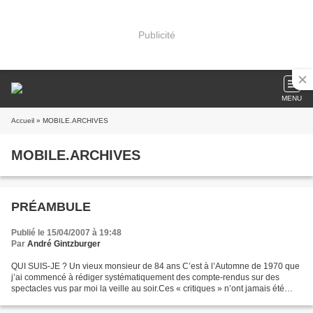
Publicité
MENU
Accueil
» MOBILE.ARCHIVES
MOBILE.ARCHIVES
PRÉAMBULE
Publié le 15/04/2007 à 19:48
Par
André Gintzburger
QUI SUIS-JE ? Un vieux monsieur de 84 ans C’est à l’Automne de 1970 que
j’ai commencé à rédiger systématiquement des compte-rendus sur des
spectacles vus par moi la veille au soir.Ces « critiques » n’ont jamais été
publiées. Je les écrivais à usage interneCela...