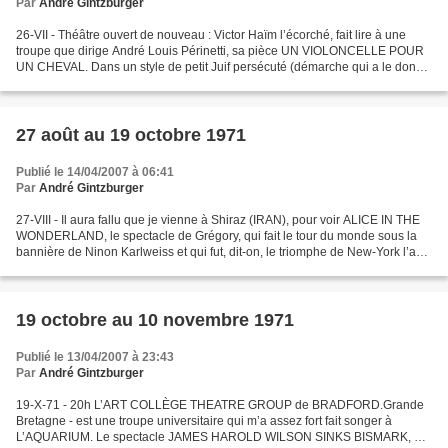
Par
André Gintzburger
26-VII - Théâtre ouvert de nouveau : Victor Haïm l’écorché, fait lire à une
troupe que dirige André Louis Périnetti, sa pièce UN VIOLONCELLE POUR
UN CHEVAL. Dans un style de petit Juif persécuté (démarche qui a le don
de m’agacer suprêment), il agresse...
27 août au 19 octobre 1971
Publié le 14/04/2007 à 06:41
Par
André Gintzburger
27-VIII - Il aura fallu que je vienne à Shiraz (IRAN), pour voir ALICE IN THE
WONDERLAND, le spectacle de Grégory, qui fait le tour du monde sous la
bannière de Ninon Karlweiss et qui fut, dit-on, le triomphe de New-York l’an
dernier. Politiquement, ce...
19 octobre au 10 novembre 1971
Publié le 13/04/2007 à 23:43
Par
André Gintzburger
19-X-71 - 20h L’ART COLLÈGE THEATRE GROUP de BRADFORD.Grande
Bretagne - est une troupe universitaire qui m’a assez fort fait songer à
L’AQUARIUM. Le spectacle JAMES HAROLD WILSON SINKS BISMARK, est