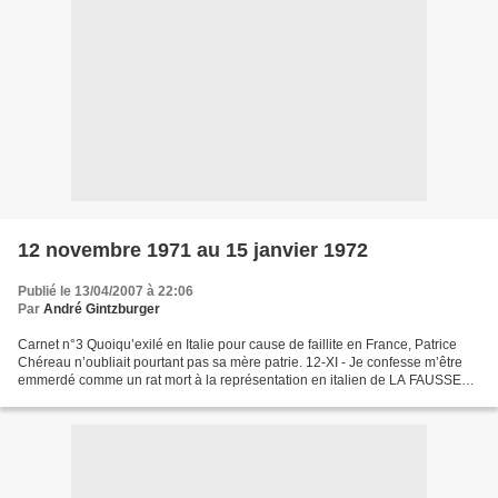
12 novembre 1971 au 15 janvier 1972
Publié le 13/04/2007 à 22:06
Par
André Gintzburger
Carnet n°3 Quoiqu’exilé en Italie pour cause de faillite en France, Patrice
Chéreau n’oubliait pourtant pas sa mère patrie. 12-XI - Je confesse m’être
emmerdé comme un rat mort à la représentation en italien de LA FAUSSE
SUIVANTE de marivaux que présentait...