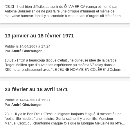
“28.XI - Il est bien difficile, au sortir de Ô ! AMERICA (conçu et monté par
Antoine Bourseiller, de ne pas faire une critique d’humeur et même de
mauvaise humeur: tant il y a scandale à ce que tant d’argent ait été dépensé
par l’Etat pour que le PRIVILÉGIÉ...
13 janvier au 18 février 1971
Publié le 14/04/2007 à 17:24
Par
André Gintzburger
13.01.71 “On a beaucoup dit que c’était une curieuse idée de la part de
Roger Mollien que d’ouvrir son expérience au cinéma Vézelay dans le
XIIIème arrondissement avec “LE JEUNE HOMME EN COLÈRE” d’Osborne.
Mais à voir les réactions de la salle - pas très...
23 février au 18 avril 1971
Publié le 14/04/2007 à 15:27
Par
André Gintzburger
23. II - Il y a le Bon Dieu. C’est un feignant toujours fatigué. Il raconte à une
“petite fille modèle” une histoire. Sur la scène, il y a son fils, Monsieur
Manuel Croix, qui chantonne chaque fois que la lubrique Mélusine lui offre
son corps. C’est IL...