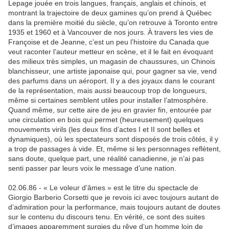
Lepage jouée en trois langues, français, anglais et chinois, et
montrant la trajectoire de deux gamines qu’on prend à Québec
dans la première moitié du siècle, qu’on retrouve à Toronto entre
1935 et 1960 et à Vancouver de nos jours. À travers les vies de
Françoise et de Jeanne, c’est un peu l’histoire du Canada que
veut raconter l’auteur metteur en scène, et il le fait en évoquant
des milieux très simples, un magasin de chaussures, un Chinois
blanchisseur, une artiste japonaise qui, pour gagner sa vie, vend
des parfums dans un aéroport. Il y a des joyaux dans le courant
de la représentation, mais aussi beaucoup trop de longueurs,
même si certaines semblent utiles pour installer l’atmosphère.
Quand même, sur cette aire de jeu en gravier fin, entourée par
une circulation en bois qui permet (heureusement) quelques
mouvements virils (les deux fins d’actes I et II sont belles et
dynamiques), où les spectateurs sont disposés de trois côtés, il y
a trop de passages à vide. Et, même si les personnages reflètent,
sans doute, quelque part, une réalité canadienne, je n’ai pas
senti passer par leurs voix le message d’une nation.
02.06.86 - « Le voleur d’âmes » est le titre du spectacle de
Giorgio Barberio Corsetti que je revois ici avec toujours autant de
d’admiration pour la performance, mais toujours autant de doutes
sur le contenu du discours tenu. En vérité, ce sont des suites
d’images apparemment surgies du rêve d’un homme loin de