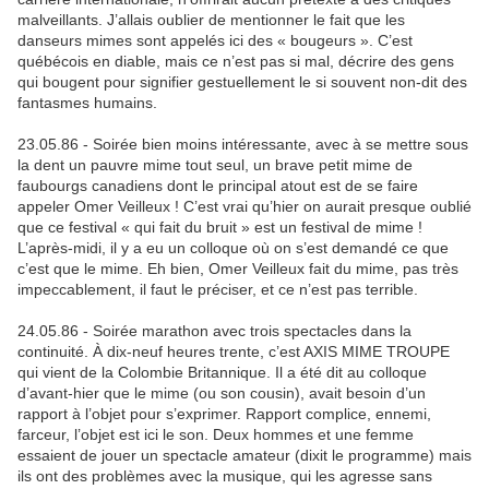
malveillants. J’allais oublier de mentionner le fait que les
danseurs mimes sont appelés ici des « bougeurs ». C’est
québécois en diable, mais ce n’est pas si mal, décrire des gens
qui bougent pour signifier gestuellement le si souvent non-dit des
fantasmes humains.
23.05.86 - Soirée bien moins intéressante, avec à se mettre sous
la dent un pauvre mime tout seul, un brave petit mime de
faubourgs canadiens dont le principal atout est de se faire
appeler Omer Veilleux ! C’est vrai qu’hier on aurait presque oublié
que ce festival « qui fait du bruit » est un festival de mime !
L’après-midi, il y a eu un colloque où on s’est demandé ce que
c’est que le mime. Eh bien, Omer Veilleux fait du mime, pas très
impeccablement, il faut le préciser, et ce n’est pas terrible.
24.05.86 - Soirée marathon avec trois spectacles dans la
continuité. À dix-neuf heures trente, c’est AXIS MIME TROUPE
qui vient de la Colombie Britannique. Il a été dit au colloque
d’avant-hier que le mime (ou son cousin), avait besoin d’un
rapport à l’objet pour s’exprimer. Rapport complice, ennemi,
farceur, l’objet est ici le son. Deux hommes et une femme
essaient de jouer un spectacle amateur (dixit le programme) mais
ils ont des problèmes avec la musique, qui les agresse sans