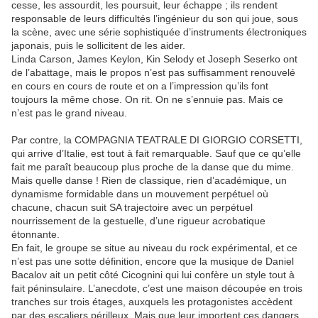
cesse, les assourdit, les poursuit, leur échappe ; ils rendent
responsable de leurs difficultés l’ingénieur du son qui joue, sous
la scène, avec une série sophistiquée d’instruments électroniques
japonais, puis le sollicitent de les aider.
Linda Carson, James Keylon, Kin Selody et Joseph Seserko ont
de l’abattage, mais le propos n’est pas suffisamment renouvelé
en cours en cours de route et on a l’impression qu’ils font
toujours la même chose. On rit. On ne s’ennuie pas. Mais ce
n’est pas le grand niveau.
Par contre, la COMPAGNIA TEATRALE DI GIORGIO CORSETTI,
qui arrive d’Italie, est tout à fait remarquable. Sauf que ce qu’elle
fait me paraît beaucoup plus proche de la danse que du mime.
Mais quelle danse ! Rien de classique, rien d’académique, un
dynamisme formidable dans un mouvement perpétuel où
chacune, chacun suit SA trajectoire avec un perpétuel
nourrissement de la gestuelle, d’une rigueur acrobatique
étonnante.
En fait, le groupe se situe au niveau du rock expérimental, et ce
n’est pas une sotte définition, encore que la musique de Daniel
Bacalov ait un petit côté Cicognini qui lui confère un style tout à
fait péninsulaire. L’anecdote, c’est une maison découpée en trois
tranches sur trois étages, auxquels les protagonistes accèdent
par des escaliers périlleux. Mais que leur importent ces dangers