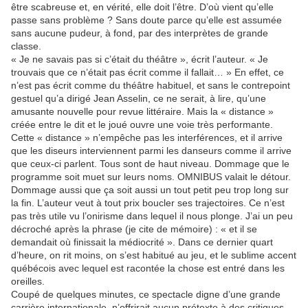
être scabreuse et, en vérité, elle doit l’être. D’où vient qu’elle
passe sans problème ? Sans doute parce qu’elle est assumée
sans aucune pudeur, à fond, par des interprètes de grande
classe.
« Je ne savais pas si c’était du théâtre », écrit l’auteur. « Je
trouvais que ce n’était pas écrit comme il fallait… » En effet, ce
n’est pas écrit comme du théâtre habituel, et sans le contrepoint
gestuel qu’a dirigé Jean Asselin, ce ne serait, à lire, qu’une
amusante nouvelle pour revue littéraire. Mais la « distance »
créée entre le dit et le joué ouvre une voie très performante.
Cette « distance » n’empêche pas les interférences, et il arrive
que les diseurs interviennent parmi les danseurs comme il arrive
que ceux-ci parlent. Tous sont de haut niveau. Dommage que le
programme soit muet sur leurs noms. OMNIBUS valait le détour.
Dommage aussi que ça soit aussi un tout petit peu trop long sur
la fin. L’auteur veut à tout prix boucler ses trajectoires. Ce n’est
pas très utile vu l’onirisme dans lequel il nous plonge. J’ai un peu
décroché après la phrase (je cite de mémoire) : « et il se
demandait où finissait la médiocrité ». Dans ce dernier quart
d’heure, on rit moins, on s’est habitué au jeu, et le sublime accent
québécois avec lequel est racontée la chose est entré dans les
oreilles.
Coupé de quelques minutes, ce spectacle digne d’une grande
carrière internationale, n’offrirait aucun prétexte à des critiques