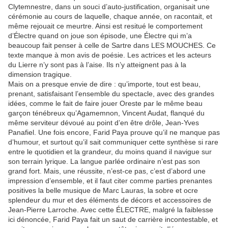
Clytemnestre, dans un souci d’auto-justification, organisait une
cérémonie au cours de laquelle, chaque année, on racontait, et
même rejouait ce meurtre. Ainsi est resitué le comportement
d’Électre quand on joue son épisode, une Électre qui m’a
beaucoup fait penser à celle de Sartre dans LES MOUCHES. Ce
texte manque à mon avis de poésie. Les actrices et les acteurs
du Lierre n’y sont pas à l’aise. Ils n’y atteignent pas à la
dimension tragique.
Mais on a presque envie de dire : qu’importe, tout est beau,
prenant, satisfaisant l’ensemble du spectacle, avec des grandes
idées, comme le fait de faire jouer Oreste par le même beau
garçon ténébreux qu’Agamemnon, Vincent Audat, flanqué du
même serviteur dévoué au point d’en être drôle, Jean-Yves
Panafiel. Une fois encore, Farid Paya prouve qu’il ne manque pas
d’humour, et surtout qu’il sait communiquer cette synthèse si rare
entre le quotidien et la grandeur, du moins quand il navigue sur
son terrain lyrique. La langue parlée ordinaire n’est pas son
grand fort. Mais, une réussite, n’est-ce pas, c’est d’abord une
impression d’ensemble, et il faut citer comme parties prenantes
positives la belle musique de Marc Lauras, la sobre et ocre
splendeur du mur et des éléments de décors et accessoires de
Jean-Pierre Larroche. Avec cette ÉLECTRE, malgré la faiblesse
ici dénoncée, Farid Paya fait un saut de carrière incontestable, et