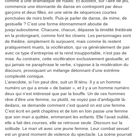
comme à une dramatique de Radio. Et aussitôt, sur l’aire de jeu,
commence une étonnante de danse en contrepoint par deux
garçons et deux filles, en une série de séquences courtes
ponctuées de noirs brefs. Puis-je parler de danse, de mime, de
gestuelle ? C’est une forme étonnamment aboutie de
jusqu’auboutisme. Chacune, chacun, dépasse la timidité théâtrale
en la prolongeant, comme font les clowns. Les personnages sont
de théâtre, simplement ils surjouent, mais comme ils restent
pratiquement muets, la vocifération, qui va généralement de pair
avec ce type d’entreprise et la rend insupportable, n’est pas de
mise. Au contraire, cette vocifération exclusivement gestuelle, et
qui jamais ne paraphrase le verbe, s’oppose à la modération du
discours, provoquant un mélange détonnant d’une extrême
complexité comique.
L’anecdote, si l’on peut dire, suit un fil ténu. Il y a un homme
numéro un qui a envie « de baiser », et il y a un homme numéro
deux qui n’est intéressé que par la bouffe. Un de ces hommes
rêve d’être une femme, ou plutôt, ne voyez pas d’ambiguïté là-
dedans, se demande comment c’est quand on est une femme.
C’est écrit en petit chapitres et de loin en loin passe une femme
que son mari a quittée, emmenant les enfants. Elle l’avait oublié,
elle a fait des courses, elle se retrouve seule. Discours sur la
solitude. Le mari vit avec une jeune femme. Leur combat sexuel
est un grand moment de violence du spectacle. La scène pourrait