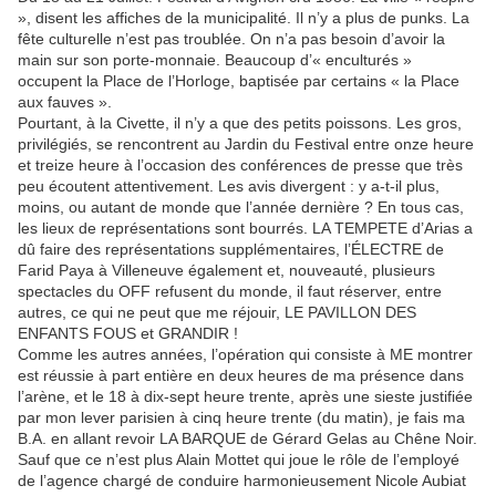
», disent les affiches de la municipalité. Il n’y a plus de punks. La
fête culturelle n’est pas troublée. On n’a pas besoin d’avoir la
main sur son porte-monnaie. Beaucoup d’« enculturés »
occupent la Place de l’Horloge, baptisée par certains « la Place
aux fauves ».
Pourtant, à la Civette, il n’y a que des petits poissons. Les gros,
privilégiés, se rencontrent au Jardin du Festival entre onze heure
et treize heure à l’occasion des conférences de presse que très
peu écoutent attentivement. Les avis divergent : y a-t-il plus,
moins, ou autant de monde que l’année dernière ? En tous cas,
les lieux de représentations sont bourrés. LA TEMPETE d’Arias a
dû faire des représentations supplémentaires, l’ÉLECTRE de
Farid Paya à Villeneuve également et, nouveauté, plusieurs
spectacles du OFF refusent du monde, il faut réserver, entre
autres, ce qui ne peut que me réjouir, LE PAVILLON DES
ENFANTS FOUS et GRANDIR !
Comme les autres années, l’opération qui consiste à ME montrer
est réussie à part entière en deux heures de ma présence dans
l’arène, et le 18 à dix-sept heure trente, après une sieste justifiée
par mon lever parisien à cinq heure trente (du matin), je fais ma
B.A. en allant revoir LA BARQUE de Gérard Gelas au Chêne Noir.
Sauf que ce n’est plus Alain Mottet qui joue le rôle de l’employé
de l’agence chargé de conduire harmonieusement Nicole Aubiat