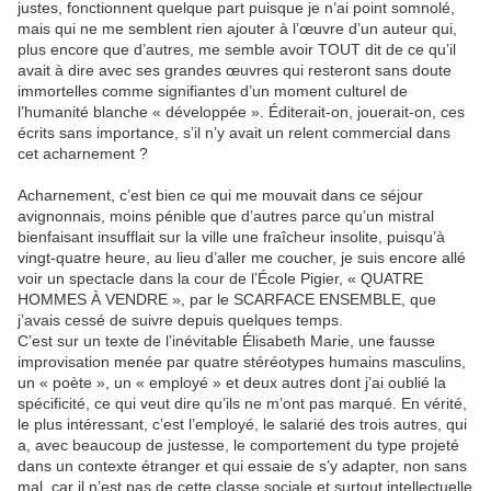
justes, fonctionnent quelque part puisque je n’ai point somnolé,
mais qui ne me semblent rien ajouter à l’œuvre d’un auteur qui,
plus encore que d’autres, me semble avoir TOUT dit de ce qu’il
avait à dire avec ses grandes œuvres qui resteront sans doute
immortelles comme signifiantes d’un moment culturel de
l’humanité blanche « développée ». Éditerait-on, jouerait-on, ces
écrits sans importance, s’il n’y avait un relent commercial dans
cet acharnement ?
Acharnement, c’est bien ce qui me mouvait dans ce séjour
avignonnais, moins pénible que d’autres parce qu’un mistral
bienfaisant insufflait sur la ville une fraîcheur insolite, puisqu’à
vingt-quatre heure, au lieu d’aller me coucher, je suis encore allé
voir un spectacle dans la cour de l’École Pigier, « QUATRE
HOMMES À VENDRE », par le SCARFACE ENSEMBLE, que
j’avais cessé de suivre depuis quelques temps.
C’est sur un texte de l’inévitable Élisabeth Marie, une fausse
improvisation menée par quatre stéréotypes humains masculins,
un « poète », un « employé » et deux autres dont j’ai oublié la
spécificité, ce qui veut dire qu’ils ne m’ont pas marqué. En vérité,
le plus intéressant, c’est l’employé, le salarié des trois autres, qui
a, avec beaucoup de justesse, le comportement du type projeté
dans un contexte étranger et qui essaie de s’y adapter, non sans
mal, car il n’est pas de cette classe sociale et surtout intellectuelle