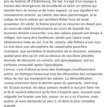
prix du festival off d’Edimbourg. De fait, il s’agit d’un voyage à
travers des émergences de brouillards et selon un rythme qui
semble hors du temps et de notre espace, ce que signifient les
mouvements amortis, au ralenti, des deux personnages, et la
voltige de leurs valises qui semblent flotter hors de toute
pesanteur. En vérité, le thème pourrait se résumer en disant que,
au cours de cette transhumance au cours de laquelle les
hommes doivent s’encorder, une des valises passait son temps à
voltiger, non sans être facétieuse, tandis que l’autre reste
obstinément rivée au sol. À la fin, victoire, elle flottera à son tour.
Le tout dans une atmosphère de catastrophe peut-être
cosmique, que symbolise la destruction de la structure, vaisseau
spatial peut-être qu’on voit au-dessus de ces êtres placides,
étonnés de découvrir un univers, soit apocalyptique, soit au
contraire renouvelé après l’Apocalypse.
L’ennui, c’est d’abord qu’avec des éclairages insuffisamment
précis, on distingue beaucoup trop les silhouettes des comparses
vêtus de noir qui manipulent les valises. La démystification,
voulue sûrement dans le dernier quart du spectacle, vient trop
tôt. Et puis surtout, les deux acteurs veulent à tout prix faire rire
et ils le veulent tellement qu’ils font n’importe quoi, souvent avec
vulgarité (se branler une fois, passe, on en a vu d’autres, mais
quatre, je vous demande un peu !), et dans la plus complète
gratuité.