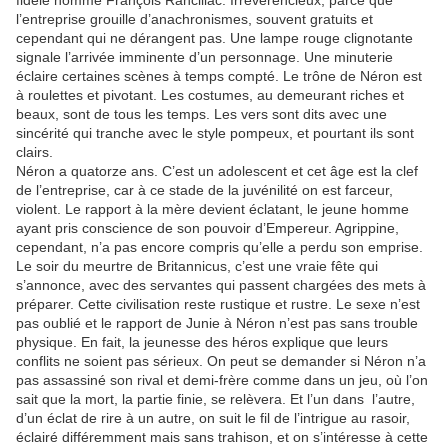
fidèle nommé François Rancillac. Irrévérencieux, parce que
l’entreprise grouille d’anachronismes, souvent gratuits et
cependant qui ne dérangent pas. Une lampe rouge clignotante
signale l’arrivée imminente d’un personnage. Une minuterie
éclaire certaines scènes à temps compté. Le trône de Néron est
à roulettes et pivotant. Les costumes, au demeurant riches et
beaux, sont de tous les temps. Les vers sont dits avec une
sincérité qui tranche avec le style pompeux, et pourtant ils sont
clairs.
Néron a quatorze ans. C’est un adolescent et cet âge est la clef
de l’entreprise, car à ce stade de la juvénilité on est farceur,
violent. Le rapport à la mère devient éclatant, le jeune homme
ayant pris conscience de son pouvoir d’Empereur. Agrippine,
cependant, n’a pas encore compris qu’elle a perdu son emprise.
Le soir du meurtre de Britannicus, c’est une vraie fête qui
s’annonce, avec des servantes qui passent chargées des mets à
préparer. Cette civilisation reste rustique et rustre. Le sexe n’est
pas oublié et le rapport de Junie à Néron n’est pas sans trouble
physique. En fait, la jeunesse des héros explique que leurs
conflits ne soient pas sérieux. On peut se demander si Néron n’a
pas assassiné son rival et demi-frère comme dans un jeu, où l’on
sait que la mort, la partie finie, se relèvera. Et l’un dans l’autre,
d’un éclat de rire à un autre, on suit le fil de l’intrigue au rasoir,
éclairé différemment mais sans trahison, et on s’intéresse à cette