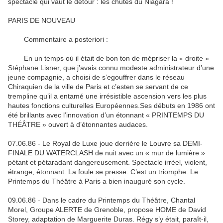
spectacle qui vaut le détour : les chutes du Niagara !
PARIS DE NOUVEAU
Commentaire a posteriori :
En un temps où il était de bon ton de mépriser la « droite »
Stéphane Lisner, que j’avais connu modeste administrateur d’une
jeune compagnie, a choisi de s’egouffrer dans le réseau
Chiraquien de la ville de Paris et c’esten se servant de ce
trempline qu’il a entamé une irrésistible ascension vers les plus
hautes fonctions culturelles Européennes.Ses débuts en 1986 ont
été brillants avec l’innovation d’un étonnant « PRINTEMPS DU
THÉÂTRE » ouvert à d’étonnantes audaces.
07.06.86 - Le Royal de Luxe joue derrière le Louvre sa DEMI-
FINALE DU WATERCLASH de nuit avec un « mur de lumière »
pétant et pétaradant dangereusement. Spectacle irréel, violent,
étrange, étonnant. La foule se presse. C’est un triomphe. Le
Printemps du Théâtre à Paris a bien inauguré son cycle.
09.06.86 - Dans le cadre du Printemps du Théâtre, Chantal
Morel, Groupe ALERTE de Grenoble, propose HOME de David
Storey, adaptation de Marguerite Duras. Régy s’y était, paraît-il,