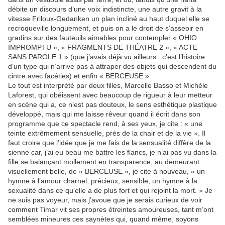
débite un discours d’une voix indistincte, une autre gravit à la
vitesse Friloux-Gedanken un plan incliné au haut duquel elle se
recroqueville longuement, et puis on a le droit de s’asseoir en
gradins sur des fauteuils aimables pour contempler « OHIO
IMPROMPTU », « FRAGMENTS DE THÉATRE 2 », « ACTE
SANS PAROLE 1 » (que j’avais déjà vu ailleurs : c’est l’histoire
d’un type qui n’arrive pas à attraper des objets qui descendent du
cintre avec facéties) et enfin « BERCEUSE ».
Le tout est interprété par deux filles, Marcelle Basso et Michèle
Laforest, qui obéissent avec beaucoup de rigueur à leur metteur
en scène qui a, ce n’est pas douteux, le sens esthétique plastique
développé, mais qui me laisse rêveur quand il écrit dans son
programme que ce spectacle rend, à ses yeux, je cite : « une
teinte extrêmement sensuelle, près de la chair et de la vie ». Il
faut croire que l’idée que je me fais de la sensualité diffère de la
sienne car, j’ai eu beau me battre les flancs, je n’ai pas vu dans la
fille se balançant mollement en transparence, au demeurant
visuellement belle, de « BERCEUSE », je cite à nouveau, « un
hymne à l’amour charnel, précieux, sensible, un hymne à la
sexualité dans ce qu’elle a de plus fort et qui rejoint la mort. » Je
ne suis pas voyeur, mais j’avoue que je serais curieux de voir
comment Timar vit ses propres étreintes amoureuses, tant m’ont
semblées mineures ces saynètes qui, quand même, soyons