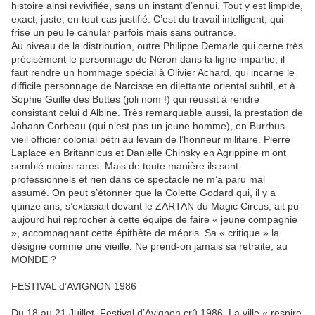
histoire ainsi revivifiée, sans un instant d’ennui. Tout y est limpide,
exact, juste, en tout cas justifié. C’est du travail intelligent, qui
frise un peu le canular parfois mais sans outrance.
Au niveau de la distribution, outre Philippe Demarle qui cerne très
précisément le personnage de Néron dans la ligne impartie, il
faut rendre un hommage spécial à Olivier Achard, qui incarne le
difficile personnage de Narcisse en dilettante oriental subtil, et à
Sophie Guille des Buttes (joli nom !) qui réussit à rendre
consistant celui d’Albine. Très remarquable aussi, la prestation de
Johann Corbeau (qui n’est pas un jeune homme), en Burrhus
vieil officier colonial pétri au levain de l’honneur militaire. Pierre
Laplace en Britannicus et Danielle Chinsky en Agrippine m’ont
semblé moins rares. Mais de toute manière ils sont
professionnels et rien dans ce spectacle ne m’a paru mal
assumé. On peut s’étonner que la Colette Godard qui, il y a
quinze ans, s’extasiait devant le ZARTAN du Magic Circus, ait pu
aujourd’hui reprocher à cette équipe de faire « jeune compagnie
», accompagnant cette épithète de mépris. Sa « critique » la
désigne comme une vieille. Ne prend-on jamais sa retraite, au
MONDE ?
FESTIVAL d’AVIGNON 1986
Du 18 au 21 Juillet. Festival d’Avignon crû 1986. La ville « respire