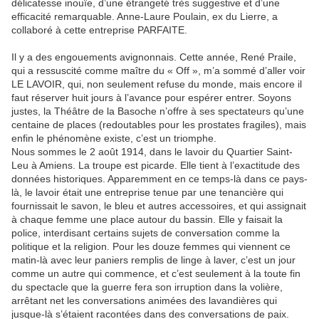
délicatesse inouïe, d’une étrangeté très suggestive et d’une
efficacité remarquable. Anne-Laure Poulain, ex du Lierre, a
collaboré à cette entreprise PARFAITE.
Il y a des engouements avignonnais. Cette année, René Praile,
qui a ressuscité comme maître du « Off », m’a sommé d’aller voir
LE LAVOIR, qui, non seulement refuse du monde, mais encore il
faut réserver huit jours à l’avance pour espérer entrer. Soyons
justes, la Théâtre de la Basoche n’offre à ses spectateurs qu’une
centaine de places (redoutables pour les prostates fragiles), mais
enfin le phénomène existe, c’est un triomphe.
Nous sommes le 2 août 1914, dans le lavoir du Quartier Saint-
Leu à Amiens. La troupe est picarde. Elle tient à l’exactitude des
données historiques. Apparemment en ce temps-là dans ce pays-
là, le lavoir était une entreprise tenue par une tenancière qui
fournissait le savon, le bleu et autres accessoires, et qui assignait
à chaque femme une place autour du bassin. Elle y faisait la
police, interdisant certains sujets de conversation comme la
politique et la religion. Pour les douze femmes qui viennent ce
matin-là avec leur paniers remplis de linge à laver, c’est un jour
comme un autre qui commence, et c’est seulement à la toute fin
du spectacle que la guerre fera son irruption dans la volière,
arrêtant net les conversations animées des lavandières qui
jusque-là s’étaient racontées dans des conversations de paix.