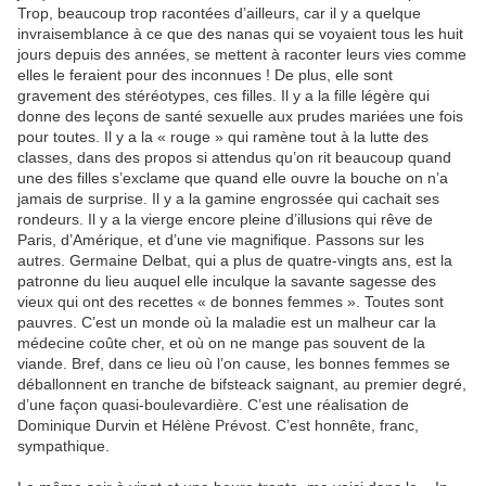
Trop, beaucoup trop racontées d’ailleurs, car il y a quelque
invraisemblance à ce que des nanas qui se voyaient tous les huit
jours depuis des années, se mettent à raconter leurs vies comme
elles le feraient pour des inconnues ! De plus, elle sont
gravement des stéréotypes, ces filles. Il y a la fille légère qui
donne des leçons de santé sexuelle aux prudes mariées une fois
pour toutes. Il y a la « rouge » qui ramène tout à la lutte des
classes, dans des propos si attendus qu’on rit beaucoup quand
une des filles s’exclame que quand elle ouvre la bouche on n’a
jamais de surprise. Il y a la gamine engrossée qui cachait ses
rondeurs. Il y a la vierge encore pleine d’illusions qui rêve de
Paris, d’Amérique, et d’une vie magnifique. Passons sur les
autres. Germaine Delbat, qui a plus de quatre-vingts ans, est la
patronne du lieu auquel elle inculque la savante sagesse des
vieux qui ont des recettes « de bonnes femmes ». Toutes sont
pauvres. C’est un monde où la maladie est un malheur car la
médecine coûte cher, et où on ne mange pas souvent de la
viande. Bref, dans ce lieu où l’on cause, les bonnes femmes se
déballonnent en tranche de bifsteack saignant, au premier degré,
d’une façon quasi-boulevardière. C’est une réalisation de
Dominique Durvin et Hélène Prévost. C’est honnête, franc,
sympathique.