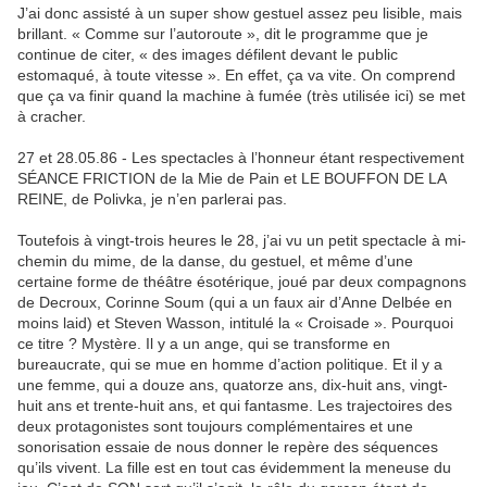
J’ai donc assisté à un super show gestuel assez peu lisible, mais
brillant. « Comme sur l’autoroute », dit le programme que je
continue de citer, « des images défilent devant le public
estomaqué, à toute vitesse ». En effet, ça va vite. On comprend
que ça va finir quand la machine à fumée (très utilisée ici) se met
à cracher.
27 et 28.05.86 - Les spectacles à l’honneur étant respectivement
SÉANCE FRICTION de la Mie de Pain et LE BOUFFON DE LA
REINE, de Polivka, je n’en parlerai pas.
Toutefois à vingt-trois heures le 28, j’ai vu un petit spectacle à mi-
chemin du mime, de la danse, du gestuel, et même d’une
certaine forme de théâtre ésotérique, joué par deux compagnons
de Decroux, Corinne Soum (qui a un faux air d’Anne Delbée en
moins laid) et Steven Wasson, intitulé la « Croisade ». Pourquoi
ce titre ? Mystère. Il y a un ange, qui se transforme en
bureaucrate, qui se mue en homme d’action politique. Et il y a
une femme, qui a douze ans, quatorze ans, dix-huit ans, vingt-
huit ans et trente-huit ans, et qui fantasme. Les trajectoires des
deux protagonistes sont toujours complémentaires et une
sonorisation essaie de nous donner le repère des séquences
qu’ils vivent. La fille est en tout cas évidemment la meneuse du