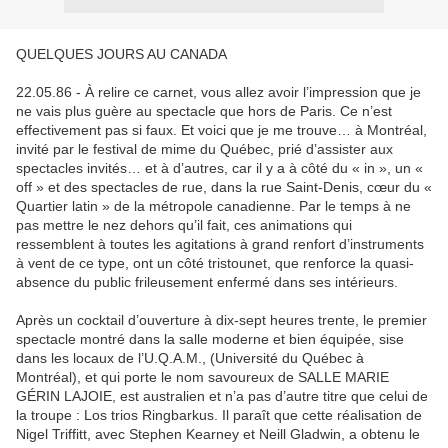
QUELQUES JOURS AU CANADA
22.05.86 - À relire ce carnet, vous allez avoir l’impression que je
ne vais plus guère au spectacle que hors de Paris. Ce n’est
effectivement pas si faux. Et voici que je me trouve… à Montréal,
invité par le festival de mime du Québec, prié d’assister aux
spectacles invités… et à d’autres, car il y a à côté du « in », un «
off » et des spectacles de rue, dans la rue Saint-Denis, cœur du «
Quartier latin » de la métropole canadienne. Par le temps à ne
pas mettre le nez dehors qu’il fait, ces animations qui
ressemblent à toutes les agitations à grand renfort d’instruments
à vent de ce type, ont un côté tristounet, que renforce la quasi-
absence du public frileusement enfermé dans ses intérieurs.
Après un cocktail d’ouverture à dix-sept heures trente, le premier
spectacle montré dans la salle moderne et bien équipée, sise
dans les locaux de l’U.Q.A.M., (Université du Québec à
Montréal), et qui porte le nom savoureux de SALLE MARIE
GÉRIN LAJOIE, est australien et n’a pas d’autre titre que celui de
la troupe : Los trios Ringbarkus. Il paraît que cette réalisation de
Nigel Triffitt, avec Stephen Kearney et Neill Gladwin, a obtenu le