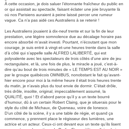
À cette occasion, je dois saluer l’étonnante fraîcheur du public en
or qui assistait au spectacle, faisant éclater une joie bruyante là
où nos Parisiens auraient à peine laissé percer une rumeur
vague. Ca n’a pas aidé ces Australiens à se retenir !
Les Australiens jouaient à dix-neuf trente et sur la fin de leur
prestation, une légère somnolence due au décalage horaire pas
encore absorbé m’avait investi. Pourtant, n’écoutant que mon
courage, je suis entré à vingt-et-une heures trente dans la salle
d’à côté qui s’appelle salle ALFRED LALIBERTÉ, qui est
polyvalente avec les spectateurs de trois côtés d’une aire de jeu
rectangulaire, et là, une fois de plus, le miracle a joué, c’est-à-
dire qu’au bout de trois minutes de « LE TEMPS EST AU NOIR »
par le groupe québécois OMNIBUS, nonobstant le fait qu’avant-
hier encore pour moi à la même heure il était trois heures trente
du matin, je n’avais plus du tout envie de dormir. C’était drôle,
très drôle, insolite, original, impeccablement assumé, la
QUALITÉ, quoi ! Et d’abord parce qu’il y a un texte bourré
d’humour, dû à un certain Robert Claing, que je situerais pour le
style du côté de Michaux, de Queneau, voire de Ionesco.
D’un côté de la scène, il y a une table de régie, et quand ça
commence, y prennent place le régisseur des lumières, une
actrice et un acteur. Ceux-ci ont devant eux un texte qu’ils lisent