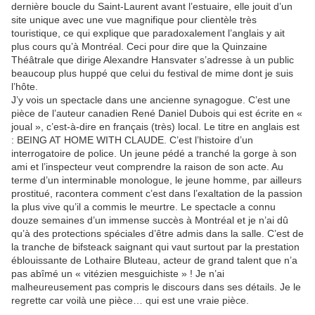
dernière boucle du Saint-Laurent avant l’estuaire, elle jouit d’un
site unique avec une vue magnifique pour clientèle très
touristique, ce qui explique que paradoxalement l’anglais y ait
plus cours qu’à Montréal. Ceci pour dire que la Quinzaine
Théâtrale que dirige Alexandre Hansvater s’adresse à un public
beaucoup plus huppé que celui du festival de mime dont je suis
l’hôte.
J’y vois un spectacle dans une ancienne synagogue. C’est une
pièce de l’auteur canadien René Daniel Dubois qui est écrite en «
joual », c’est-à-dire en français (très) local. Le titre en anglais est
: BEING AT HOME WITH CLAUDE. C’est l’histoire d’un
interrogatoire de police. Un jeune pédé a tranché la gorge à son
ami et l’inspecteur veut comprendre la raison de son acte. Au
terme d’un interminable monologue, le jeune homme, par ailleurs
prostitué, racontera comment c’est dans l’exaltation de la passion
la plus vive qu’il a commis le meurtre. Le spectacle a connu
douze semaines d’un immense succès à Montréal et je n’ai dû
qu’à des protections spéciales d’être admis dans la salle. C’est de
la tranche de bifsteack saignant qui vaut surtout par la prestation
éblouissante de Lothaire Bluteau, acteur de grand talent que n’a
pas abîmé un « vitézien mesguichiste » ! Je n’ai
malheureusement pas compris le discours dans ses détails. Je le
regrette car voilà une pièce… qui est une vraie pièce.