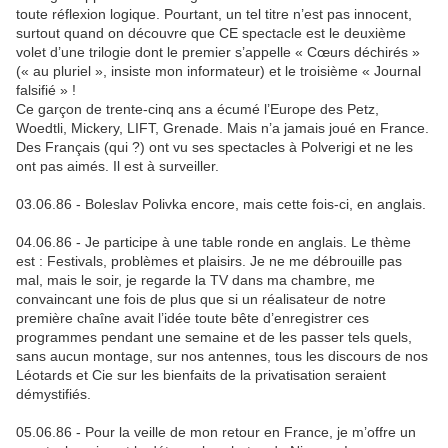
toute réflexion logique. Pourtant, un tel titre n’est pas innocent,
surtout quand on découvre que CE spectacle est le deuxième
volet d’une trilogie dont le premier s’appelle « Cœurs déchirés »
(« au pluriel », insiste mon informateur) et le troisième « Journal
falsifié » !
Ce garçon de trente-cinq ans a écumé l’Europe des Petz,
Woedtli, Mickery, LIFT, Grenade. Mais n’a jamais joué en France.
Des Français (qui ?) ont vu ses spectacles à Polverigi et ne les
ont pas aimés. Il est à surveiller.
03.06.86 - Boleslav Polivka encore, mais cette fois-ci, en anglais.
04.06.86 - Je participe à une table ronde en anglais. Le thème
est : Festivals, problèmes et plaisirs. Je ne me débrouille pas
mal, mais le soir, je regarde la TV dans ma chambre, me
convaincant une fois de plus que si un réalisateur de notre
première chaîne avait l’idée toute bête d’enregistrer ces
programmes pendant une semaine et de les passer tels quels,
sans aucun montage, sur nos antennes, tous les discours de nos
Léotards et Cie sur les bienfaits de la privatisation seraient
démystifiés.
05.06.86 - Pour la veille de mon retour en France, je m’offre un