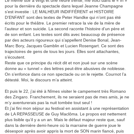
Le même soir à vingt et une heure trente, me voici dans le « In »
pour la dernière du spectacle dans lequel Jeanne Champagne
s’est investie : LE MALHEUR INDIFFÉRENT et HISTOIRE
D’ENFANT sont des textes de Peter Handke qui n’ont pas été
écrits pour le théâtre. Le premier retrace la vie de la mère de
l’auteur et son suicide. La second raconte l’histoire d’un père et
de son enfant. Les textes sont dits avec beaucoup de présence
par des acteurs rigoureux qui s’appellent Denise Bonal, Jean-
Marc Bory, Jacques Gamblin et Lucien Rosengart. Ce sont des
trajectoires de gens de tous les jours. Elles sont attachantes,
s’écoutent.
Reste que ce principe du récit dit et non joué sur une scène
donne au « tunnel » des lettres peut-être abusives de noblesse.
On s’enfonce dans ce non spectacle ou on le rejette. Cournot l’a
détesté. Moi, le discours m’a atteint.
Et puis le 22, j’ai été à Nîmes visiter le campement très Romano
des Zingaro. Franchement, ils ne seraient pas de mes amis, je ne
m’y aventurerais pas la nuit tombée tout seul !
Et j’ai fini mon séjour au festival en assistant à une représentation
de LA REPASSEUSE de Guy Maclôma. Le propos est nettement
plus lisible qu’il y a un an. Mais le défaut majeur reste que, sauf
dans la dernière demi-heure où la marraine de guerre joue le
désespoir après avoir appris la mort de SON marin fiancé, puis