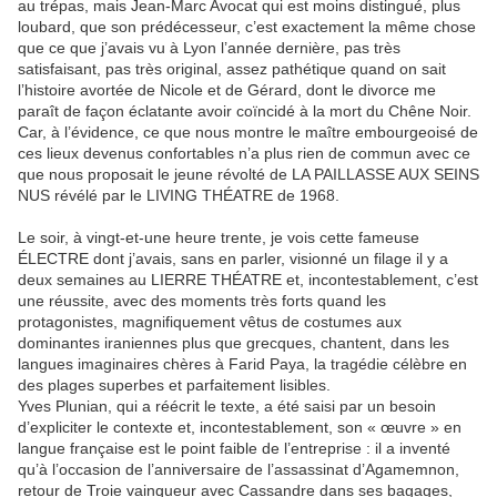
au trépas, mais Jean-Marc Avocat qui est moins distingué, plus
loubard, que son prédécesseur, c’est exactement la même chose
que ce que j’avais vu à Lyon l’année dernière, pas très
satisfaisant, pas très original, assez pathétique quand on sait
l’histoire avortée de Nicole et de Gérard, dont le divorce me
paraît de façon éclatante avoir coïncidé à la mort du Chêne Noir.
Car, à l’évidence, ce que nous montre le maître embourgeoisé de
ces lieux devenus confortables n’a plus rien de commun avec ce
que nous proposait le jeune révolté de LA PAILLASSE AUX SEINS
NUS révélé par le LIVING THÉATRE de 1968.
Le soir, à vingt-et-une heure trente, je vois cette fameuse
ÉLECTRE dont j’avais, sans en parler, visionné un filage il y a
deux semaines au LIERRE THÉATRE et, incontestablement, c’est
une réussite, avec des moments très forts quand les
protagonistes, magnifiquement vêtus de costumes aux
dominantes iraniennes plus que grecques, chantent, dans les
langues imaginaires chères à Farid Paya, la tragédie célèbre en
des plages superbes et parfaitement lisibles.
Yves Plunian, qui a réécrit le texte, a été saisi par un besoin
d’expliciter le contexte et, incontestablement, son « œuvre » en
langue française est le point faible de l’entreprise : il a inventé
qu’à l’occasion de l’anniversaire de l’assassinat d’Agamemnon,
retour de Troie vainqueur avec Cassandre dans ses bagages,