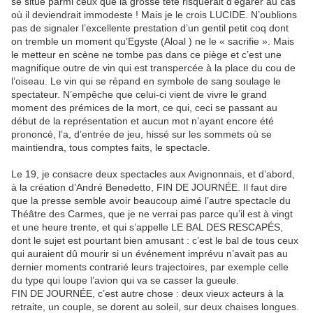
se situe parmi ceux que la grosse tête risquerait d’égarer au cas
où il deviendrait immodeste ! Mais je le crois LUCIDE. N’oublions
pas de signaler l’excellente prestation d’un gentil petit coq dont
on tremble un moment qu’Egyste (Aloal ) ne le « sacrifie ». Mais
le metteur en scène ne tombe pas dans ce piège et c’est une
magnifique outre de vin qui est transpercée à la place du cou de
l’oiseau. Le vin qui se répand en symbole de sang soulage le
spectateur. N’empêche que celui-ci vient de vivre le grand
moment des prémices de la mort, ce qui, ceci se passant au
début de la représentation et aucun mot n’ayant encore été
prononcé, l’a, d’entrée de jeu, hissé sur les sommets où se
maintiendra, tous comptes faits, le spectacle.
Le 19, je consacre deux spectacles aux Avignonnais, et d’abord,
à la création d’André Benedetto, FIN DE JOURNÉE. Il faut dire
que la presse semble avoir beaucoup aimé l’autre spectacle du
Théâtre des Carmes, que je ne verrai pas parce qu’il est à vingt
et une heure trente, et qui s’appelle LE BAL DES RESCAPÉS,
dont le sujet est pourtant bien amusant : c’est le bal de tous ceux
qui auraient dû mourir si un événement imprévu n’avait pas au
dernier moments contrarié leurs trajectoires, par exemple celle
du type qui loupe l’avion qui va se casser la gueule.
FIN DE JOURNÉE, c’est autre chose : deux vieux acteurs à la
retraite, un couple, se dorent au soleil, sur deux chaises longues.