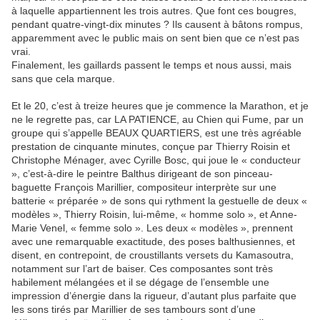
à laquelle appartiennent les trois autres. Que font ces bougres,
pendant quatre-vingt-dix minutes ? Ils causent à bâtons rompus,
apparemment avec le public mais on sent bien que ce n’est pas
vrai.
Finalement, les gaillards passent le temps et nous aussi, mais
sans que cela marque.
Et le 20, c’est à treize heures que je commence la Marathon, et je
ne le regrette pas, car LA PATIENCE, au Chien qui Fume, par un
groupe qui s’appelle BEAUX QUARTIERS, est une très agréable
prestation de cinquante minutes, conçue par Thierry Roisin et
Christophe Ménager, avec Cyrille Bosc, qui joue le « conducteur
», c’est-à-dire le peintre Balthus dirigeant de son pinceau-
baguette François Marillier, compositeur interprète sur une
batterie « préparée » de sons qui rythment la gestuelle de deux «
modèles », Thierry Roisin, lui-même, « homme solo », et Anne-
Marie Venel, « femme solo ». Les deux « modèles », prennent
avec une remarquable exactitude, des poses balthusiennes, et
disent, en contrepoint, de croustillants versets du Kamasoutra,
notamment sur l’art de baiser. Ces composantes sont très
habilement mélangées et il se dégage de l’ensemble une
impression d’énergie dans la rigueur, d’autant plus parfaite que
les sons tirés par Marillier de ses tambours sont d’une