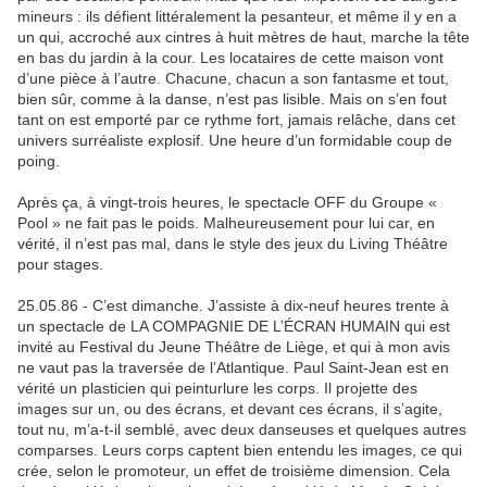
mineurs : ils défient littéralement la pesanteur, et même il y en a
un qui, accroché aux cintres à huit mètres de haut, marche la tête
en bas du jardin à la cour. Les locataires de cette maison vont
d’une pièce à l’autre. Chacune, chacun a son fantasme et tout,
bien sûr, comme à la danse, n’est pas lisible. Mais on s’en fout
tant on est emporté par ce rythme fort, jamais relâche, dans cet
univers surréaliste explosif. Une heure d’un formidable coup de
poing.
Après ça, à vingt-trois heures, le spectacle OFF du Groupe «
Pool » ne fait pas le poids. Malheureusement pour lui car, en
vérité, il n’est pas mal, dans le style des jeux du Living Théâtre
pour stages.
25.05.86 - C’est dimanche. J’assiste à dix-neuf heures trente à
un spectacle de LA COMPAGNIE DE L’ÉCRAN HUMAIN qui est
invité au Festival du Jeune Théâtre de Liège, et qui à mon avis
ne vaut pas la traversée de l’Atlantique. Paul Saint-Jean est en
vérité un plasticien qui peinturlure les corps. Il projette des
images sur un, ou des écrans, et devant ces écrans, il s’agite,
tout nu, m’a-t-il semblé, avec deux danseuses et quelques autres
comparses. Leurs corps captent bien entendu les images, ce qui
crée, selon le promoteur, un effet de troisième dimension. Cela