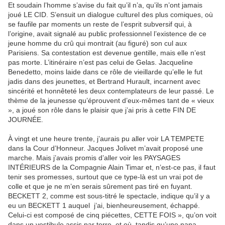
Et soudain l’homme s’avise du fait qu’il n’a, qu’ils n’ont jamais
joué LE CID. S’ensuit un dialogue culturel des plus comiques, où
se faufile par moments un reste de l’esprit subversif qui, à
l’origine, avait signalé au public professionnel l’existence de ce
jeune homme du crû qui montrait (au figuré) son cul aux
Parisiens. Sa contestation est devenue gentille, mais elle n’est
pas morte. L’itinéraire n’est pas celui de Gelas. Jacqueline
Benedetto, moins laide dans ce rôle de vieillarde qu’elle le fut
jadis dans des jeunettes, et Bertrand Hurault, incarnent avec
sincérité et honnêteté les deux contemplateurs de leur passé. Le
thème de la jeunesse qu’éprouvent d’eux-mêmes tant de « vieux
», a joué son rôle dans le plaisir que j’ai pris à cette FIN DE
JOURNÉE.
À vingt et une heure trente, j’aurais pu aller voir LA TEMPETE
dans la Cour d’Honneur. Jacques Jolivet m’avait proposé une
marche. Mais j’avais promis d’aller voir les PAYSAGES
INTÉRIEURS de la Compagnie Alain Timar et, n’est-ce pas, il faut
tenir ses promesses, surtout que ce type-là est un vrai pot de
colle et que je ne m’en serais sûrement pas tiré en fuyant.
BECKETT 2, comme est sous-titré le spectacle, indique qu’il y a
eu un BECKETT 1 auquel j’ai, bienheureusement, échappé.
Celui-ci est composé de cinq piécettes, CETTE FOIS », qu’on voit
dans un vestibule assis par terre, et où, tandis qu’une nana