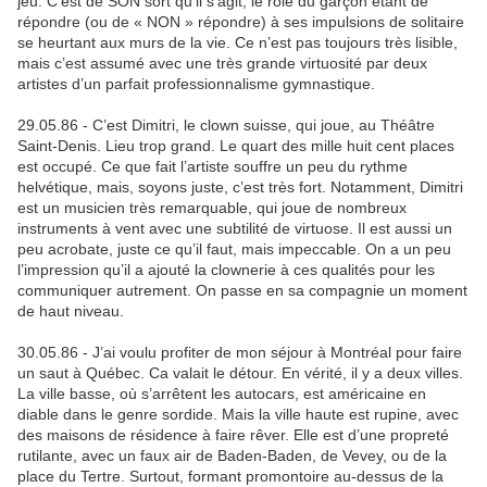
jeu. C’est de SON sort qu’il s’agit, le rôle du garçon étant de
répondre (ou de « NON » répondre) à ses impulsions de solitaire
se heurtant aux murs de la vie. Ce n’est pas toujours très lisible,
mais c’est assumé avec une très grande virtuosité par deux
artistes d’un parfait professionnalisme gymnastique.
29.05.86 - C’est Dimitri, le clown suisse, qui joue, au Théâtre
Saint-Denis. Lieu trop grand. Le quart des mille huit cent places
est occupé. Ce que fait l’artiste souffre un peu du rythme
helvétique, mais, soyons juste, c’est très fort. Notamment, Dimitri
est un musicien très remarquable, qui joue de nombreux
instruments à vent avec une subtilité de virtuose. Il est aussi un
peu acrobate, juste ce qu’il faut, mais impeccable. On a un peu
l’impression qu’il a ajouté la clownerie à ces qualités pour les
communiquer autrement. On passe en sa compagnie un moment
de haut niveau.
30.05.86 - J’ai voulu profiter de mon séjour à Montréal pour faire
un saut à Québec. Ca valait le détour. En vérité, il y a deux villes.
La ville basse, où s’arrêtent les autocars, est américaine en
diable dans le genre sordide. Mais la ville haute est rupine, avec
des maisons de résidence à faire rêver. Elle est d’une propreté
rutilante, avec un faux air de Baden-Baden, de Vevey, ou de la
place du Tertre. Surtout, formant promontoire au-dessus de la