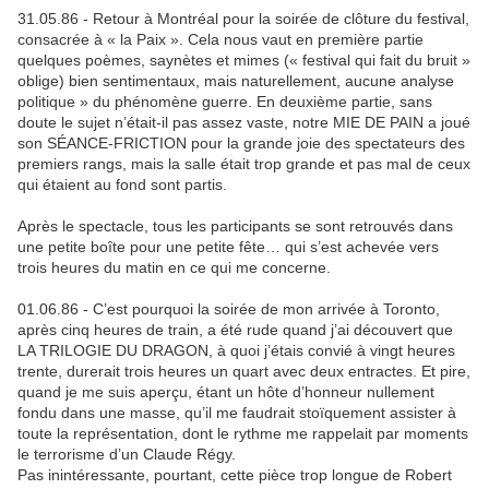
31.05.86 - Retour à Montréal pour la soirée de clôture du festival,
consacrée à « la Paix ». Cela nous vaut en première partie
quelques poèmes, saynètes et mimes (« festival qui fait du bruit »
oblige) bien sentimentaux, mais naturellement, aucune analyse
politique » du phénomène guerre. En deuxième partie, sans
doute le sujet n’était-il pas assez vaste, notre MIE DE PAIN a joué
son SÉANCE-FRICTION pour la grande joie des spectateurs des
premiers rangs, mais la salle était trop grande et pas mal de ceux
qui étaient au fond sont partis.
Après le spectacle, tous les participants se sont retrouvés dans
une petite boîte pour une petite fête… qui s’est achevée vers
trois heures du matin en ce qui me concerne.
01.06.86 - C’est pourquoi la soirée de mon arrivée à Toronto,
après cinq heures de train, a été rude quand j’ai découvert que
LA TRILOGIE DU DRAGON, à quoi j’étais convié à vingt heures
trente, durerait trois heures un quart avec deux entractes. Et pire,
quand je me suis aperçu, étant un hôte d’honneur nullement
fondu dans une masse, qu’il me faudrait stoïquement assister à
toute la représentation, dont le rythme me rappelait par moments
le terrorisme d’un Claude Régy.
Pas inintéressante, pourtant, cette pièce trop longue de Robert