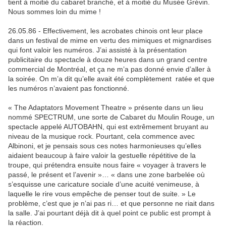
tient à moitié du cabaret branché, et à moitié du Musée Grévin.
Nous sommes loin du mime !
26.05.86 - Effectivement, les acrobates chinois ont leur place
dans un festival de mime en vertu des mimiques et mignardises
qui font valoir les numéros. J’ai assisté à la présentation
publicitaire du spectacle à douze heures dans un grand centre
commercial de Montréal, et ça ne m’a pas donné envie d’aller à
la soirée. On m’a dit qu’elle avait été complètement ratée et que
les numéros n’avaient pas fonctionné.
« The Adaptators Movement Theatre » présente dans un lieu
nommé SPECTRUM, une sorte de Cabaret du Moulin Rouge, un
spectacle appelé AUTOBAHN, qui est extrêmement bruyant au
niveau de la musique rock. Pourtant, cela commence avec
Albinoni, et je pensais sous ces notes harmonieuses qu’elles
aidaient beaucoup à faire valoir la gestuelle répétitive de la
troupe, qui prétendra ensuite nous faire « voyager à travers le
passé, le présent et l’avenir »… « dans une zone barbelée où
s’esquisse une caricature sociale d’une acuité venimeuse, à
laquelle le rire vous empêche de penser tout de suite. » Le
problème, c’est que je n’ai pas ri… et que personne ne riait dans
la salle. J’ai pourtant déjà dit à quel point ce public est prompt à
la réaction.