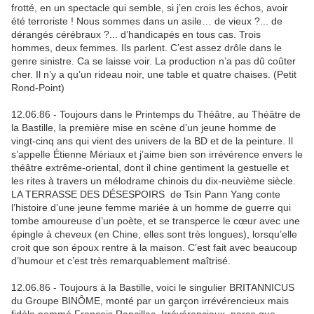
frotté, en un spectacle qui semble, si j’en crois les échos, avoir
été terroriste ! Nous sommes dans un asile… de vieux ?... de
dérangés cérébraux ?... d’handicapés en tous cas. Trois
hommes, deux femmes. Ils parlent. C’est assez drôle dans le
genre sinistre. Ca se laisse voir. La production n’a pas dû coûter
cher. Il n’y a qu’un rideau noir, une table et quatre chaises. (Petit
Rond-Point)
12.06.86 - Toujours dans le Printemps du Théâtre, au Théâtre de
la Bastille, la première mise en scène d’un jeune homme de
vingt-cinq ans qui vient des univers de la BD et de la peinture. Il
s’appelle Étienne Mériaux et j’aime bien son irrévérence envers le
théâtre extrême-oriental, dont il chine gentiment la gestuelle et
les rites à travers un mélodrame chinois du dix-neuvième siècle.
LA TERRASSE DES DÉSESPOIRS de Tsin Pann Yang conte
l’histoire d’une jeune femme mariée à un homme de guerre qui
tombe amoureuse d’un poète, et se transperce le cœur avec une
épingle à cheveux (en Chine, elles sont très longues), lorsqu’elle
croit que son époux rentre à la maison. C’est fait avec beaucoup
d’humour et c’est très remarquablement maîtrisé.
12.06.86 - Toujours à la Bastille, voici le singulier BRITANNICUS
du Groupe BINÔME, monté par un garçon irrévérencieux mais