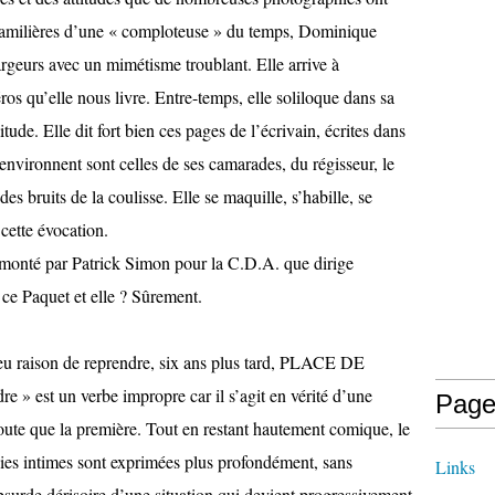
 familières d’une « comploteuse » du temps, Dominique
geurs avec un mimétisme troublant. Elle arrive à
s qu’elle nous livre. Entre-temps, elle soliloque dans sa
olitude. Elle dit fort bien ces pages de l’écrivain, écrites dans
’environnent sont celles de ses camarades, du régisseur, le
s bruits de la coulisse. Elle se maquille, s’habille, se
cette évocation.
é par Patrick Simon pour la C.D.A. que dirige
 ce Paquet et elle ? Sûrement.
aison de reprendre, six ans plus tard, PLACE DE
» est un verbe impropre car il s’agit en vérité d’une
Page
doute que la première. Tout en restant hautement comique, le
gédies intimes sont exprimées plus profondément, sans
Links
’absurde dérisoire d’une situation qui devient progressivement