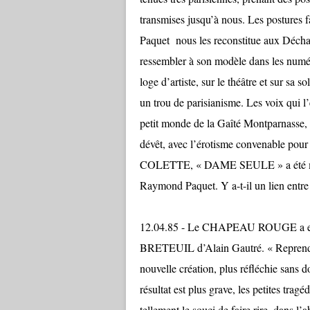
transmises jusqu’à nous. Les postures
Paquet nous les reconstitue aux Déchar
ressembler à son modèle dans les numéro
loge d’artiste, sur le théâtre et sur sa s
un trou de parisianisme. Les voix qui l
petit monde de la Gaîté Montparnasse, de
dévêt, avec l’érotisme convenable pour 
COLETTE, « DAME SEULE » a été mont
Raymond Paquet. Y a-t-il un lien entre
12.04.85 - Le CHAPEAU ROUGE a eu r
BRETEUIL d’Alain Gautré. « Reprendre 
nouvelle création, plus réfléchie sans 
résultat est plus grave, les petites tra
tellement le souci de faire rire, dans l