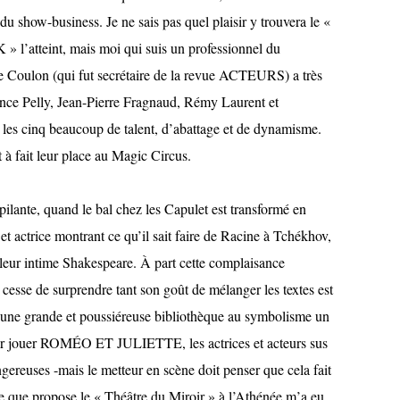
u show-business. Je ne sais pas quel plaisir y trouvera le «
 » l’atteint, mais moi qui suis un professionnel du
ie Coulon (qui fut secrétaire de la revue ACTEURS) a très
nce Pelly, Jean-Pierre Fragnaud, Rémy Laurent et
 les cinq beaucoup de talent, d’abattage et de dynamisme.
 à fait leur place au Magic Circus.
ilante, quand le bal chez les Capulet est transformé en
t actrice montrant ce qu’il sait faire de Racine à Tchékhov,
 leur intime Shakespeare. À part cette complaisance
 cesse de surprendre tant son goût de mélanger les textes est
, une grande et poussiéreuse bibliothèque au symbolisme un
 par jouer ROMÉO ET JULIETTE, les actrices et acteurs sus
gereuses -mais le metteur en scène doit penser que cela fait
cle que propose le « Théâtre du Miroir » à l’Athénée m’a eu.