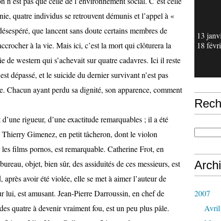
n n’est pas que celle de l’environnement social. C’est celle
nie, quatre individus se retrouvent démunis et l’appel à «
désespéré, que lancent sans doute certains membres de
13 janv
accrocher à la vie. Mais ici, c’est la mort qui clôturera la
18 févr
e de western qui s’achevait sur quatre cadavres. Ici il reste
st dépassé, et le suicide du dernier survivant n’est pas
rire. Chacun ayant perdu sa dignité, son apparence, comment
Rech
 d’une rigueur, d’une exactitude remarquables ; il a été
 Thierry Gimenez, en petit tâcheron, dont le violon
 les films pornos, est remarquable. Catherine Frot, en
ureau, objet, bien sûr, des assiduités de ces messieurs, est
Arch
 après avoir été violée, elle se met à aimer l’auteur de
sur lui, est amusant. Jean-Pierre Darroussin, en chef de
2007
des quatre à devenir vraiment fou, est un peu plus pâle.
Avril