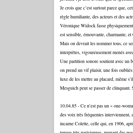
Je crois que c’est surtout parce que, cet
règle humiliante, des acteurs et des actr
Véronique Widock fasse physiquement di
est sensible, émouvante, charmante, et 
Mais on devrait les nommer tous, ce sera
interprètes, vigoureusement menés ave
Une partition sonore soutient avec un 
on prend un vif plaisir, une fois oubliés 
luxe de les mettre au placard, même s’i
Mesguich peut se passer de clinquant. S
10.04.85 - Ce n’est pas un « one-woman
des voix très fréquentes interviennent, 
incarne Colette, celle qui, en 1906, apr
tenues très parisiennes, prenant des po