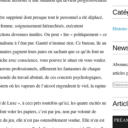
Caté
tère supprimé dont presque tout le personnel a été déplacé,
 femme, soigneusement hiérarchisés, exécutent
Histoire
ctions devenues inutiles. On peut « lire » politiquement » ce
malisme à l’état pur. Gautré n’insinue rien. Ce bureau, île au
News
nnaires gagnent leurs paies en sachant que ce qu’ils font ne
tâche avec conscience, vous pouvez le situer où vous voulez.
Abonnez-
herons professionnels, affleurent les fantasmes de chaque
articles 
e monde du travail abstrait, de ces concrets psychologiques,
stern où les vapeurs de l’alcool engendrent le viol, la rapine
e Luxe », à ceci près toutefois qu’ici, les quatre excités ne
Artic
font voler les papiers, c’est par jeu, non par volonté de
 du jeu, elle n’est pas ostensiblement voulue. Elle n’en est
PRÉA