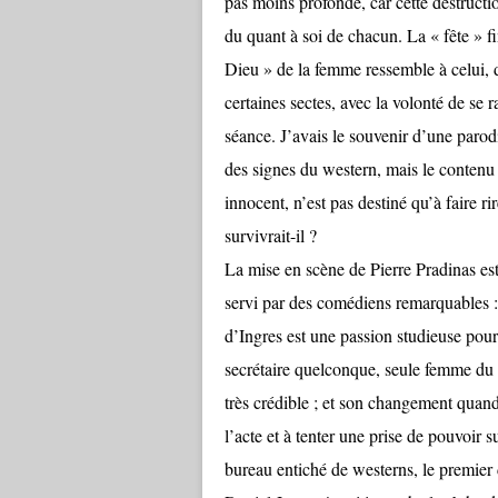
pas moins profonde, car cette destructio
du quant à soi de chacun. La « fête » fi
Dieu » de la femme ressemble à celui, 
certaines sectes, avec la volonté de se r
séance. J’avais le souvenir d’une parodi
des signes du western, mais le contenu e
innocent, n’est pas destiné qu’à faire 
survivrait-il ?
La mise en scène de Pierre Pradinas est
servi par des comédiens remarquables :
d’Ingres est une passion studieuse pour
secrétaire quelconque, seule femme du b
très crédible ; et son changement quand,
l’acte et à tenter une prise de pouvoir 
bureau entiché de westerns, le premier 