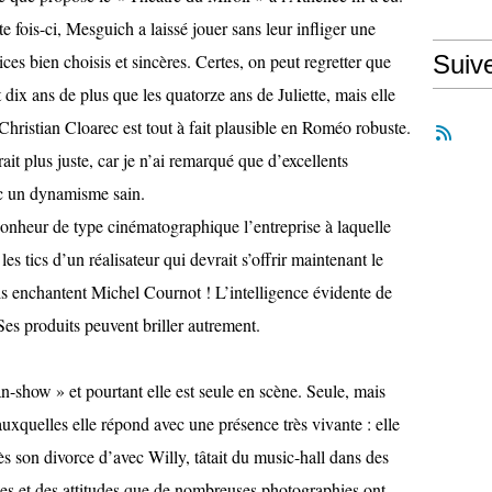
te fois-ci, Mesguich a laissé jouer sans leur infliger une
ices bien choisis et sincères. Certes, on peut regretter que
Suiv
x ans de plus que les quatorze ans de Juliette, mais elle
Christian Cloarec est tout à fait plausible en Roméo robuste.
it plus juste, car je n’ai remarqué que d’excellents
c un dynamisme sain.
bonheur de type cinématographique l’entreprise à laquelle
les tics d’un réalisateur qui devrait s’offrir maintenant le
ls enchantent Michel Cournot ! L’intelligence évidente de
es produits peuvent briller autrement.
-show » et pourtant elle est seule en scène. Seule, mais
auxquelles elle répond avec une présence très vivante : elle
ès son divorce d’avec Willy, tâtait du music-hall dans des
ses et des attitudes que de nombreuses photographies ont