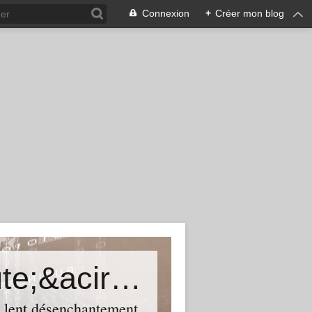
Connexion
+
Créer mon blog
Une certaine histoire du th&eacute;&acirc;tre
n lent désenchantement