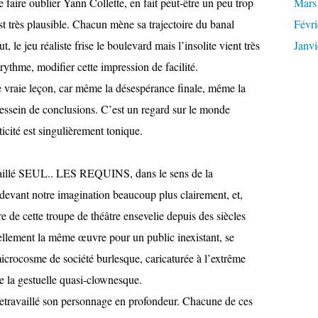
 faire oublier Yann Collette, en fait peut-être un peu trop
Mars
est très plausible. Chacun mène sa trajectoire du banal
Févri
t, le jeu réaliste frise le boulevard mais l’insolite vient très
Janvi
 rythme, modifier cette impression de facilité.
aie leçon, car même la désespérance finale, même la
dessein de conclusions. C’est un regard sur le monde
icité est singulièrement tonique.
illé SEUL.. LES REQUINS, dans le sens de la
i devant notre imagination beaucoup plus clairement, et,
re de cette troupe de théâtre ensevelie depuis des siècles
nellement la même œuvre pour un public inexistant, se
microcosme de société burlesque, caricaturée à l’extrême
e la gestuelle quasi-clownesque.
 retravaillé son personnage en profondeur. Chacune de ces