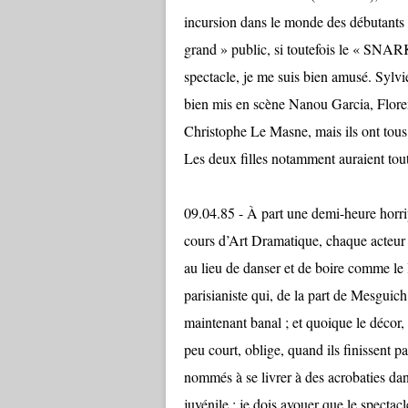
incursion dans le monde des débutants d
grand » public, si toutefois le « SNARK
spectacle, je me suis bien amusé. Sylv
bien mis en scène Nanou Garcia, Flore
Christophe Le Masne, mais ils ont tous
Les deux filles notamment auraient tout
09.04.85 - À part une demi-heure horrip
cours d’Art Dramatique, chaque acteur e
au lieu de danser et de boire comme le
parisianiste qui, de la part de Mesguich
maintenant banal ; et quoique le décor
peu court, oblige, quand ils finissent
nommés à se livrer à des acrobaties dan
juvénile ; je dois avouer que le specta