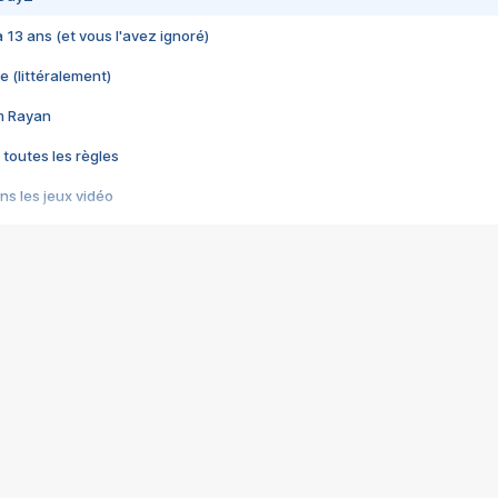
 a 13 ans (et vous l'avez ignoré)
e (littéralement)
im Rayan
 toutes les règles
s les jeux vidéo
us choquant de Rockstar ? - Le scandale BULLY
e plus moche de Steam
du RÊVE tourne au CAUCHEMAR
pendant 8 heures
it… à tort
umiliés par un jeu vidéo
ire - Final Fantasy 8