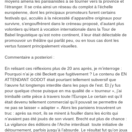
moyens amena les parisianistes à se tourner vers la province et
l’étranger. Il se créa ainsi un réseau du complot à l’échelle
européenne, dont les principaux promoteurs furent certains
festivals qui, acculés à la nécessité d’apparaître originaux pour
survivre, s’engouffrèrent dans le créneau proposé, d’autant plus
volontiers qu’étant à vocation internationale dans la Tour de
Babel linguistique qu’est notre continent, il leur était délectable de
promouvoir un théâtre qui parlât peu, ou en tous cas dont les
vertus fussent principalement visuelles.
Commentaire a posteriori :
En relisant ces réflexions plus de 20 ans après, je m’interroge :
Pourquoi n’ai je cité Beckett que fugitivement ? Le contenu de EN
ATTENDANT GODOT était pourtant tellement subversif que
l’œuvre fut longtemps interdite dans les pays de l’est. Et j’y fus
pour quelque chose puisque en ma qualité de « tourneur », j’ai
trimballé cette pièce à travers toute l’Europe.Le certain est qu’il
était devenu tellement commercial qu’il pouvait se permettre de
ne pas se laisser « adapter ». Alors les parisiens trouvèrent un
truc : après sa mort, ils se mirent à fouiller dans les écrits qui
n’avaient pas été joués de son vivant. Brecht eut plus de chance :
La vigilance des éditions de l’Arche interdisait toute initiative de
détournement, parfois jusqu’à l’absurde. Le résultat fut qu’on joua