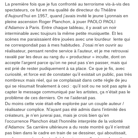
La première fois que je fus confronté au terrorisme vis-à-vis des
spectateurs, ce fut en ma qualité de directeur du Théâtre
d’Aujourd’hui en 1957, quand j’avais invité le jeune Lyonnais en
pleine ascension Roger Planchon, à jouer PAOLO PAOLI
d’Adamov à Paris. Entre chaque tableau, il y avait un noir
interminable avec toujours la même petite musiquette. Et les
scènes me paraissaient être jouées avec une lourdeur lente qui
ne correspondait pas à mes habitudes. J’osai m’en ouvrir au
réalisateur, pensant rendre service à l’auteur, et je me retrouvai
ravalé par les deux au rang du « producteur » inculte, dont on
accepte l’argent parce qu’on ne peut pas s’en passer, mais qui
est prié de rester pudiquement à sa place. Ce que je fis, avec
curiosité, et force est de constater qu’il existait un public, pas très
nombreux mais réel, qui se complaisait dans cette règle de jeu
qui se résumait finalement à ceci : qu’il soit ou ne soit pas apte à
capter le message communiqué par les artistes, ça n’était pas le
problème de ces derniers. On ne l’aiderait pas.
Du moins cette voie était-elle explorée par un couple auteur /
réalisateur complice. N’ayant pas été admis dans l’intimité des
créateurs, je n’en jurerai pas, mais je crois bien qu’en
l’occurrence Planchon était l’honnête interprète de la volonté
d’Adamov. Sa carrière ultérieure a du reste montré qu’il n’entrait
pas bien dans le cadre en train de se dessiner, qui aboutissait,