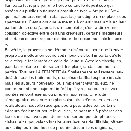
flambeau fut repris par une horde culturelle dépolitisée qui
asséna au public un nouveau produit de type « Art pour l’Art »
qui, malheureusement, n’était pas toujours digne de déplacer des
spectateurs. C’est alors que je me mis à divertir mes amis en leur
parlant de ce que j’appelais « le complot », c’est-à-dire « une
collusion objective entre certains créateurs, certains médiateurs
et certains diffuseurs pour distribuer de l’opium aux intellectuels
».
En vérité, le processus se démonte aisément : pour que l’œuvre
propre au metteur en scène soit mieux visible, il importe qu’elle
se distingue facilement de celle de l’auteur. Avec les classiques,
pas de problème et, de surcroît, les plus grands n’ont rien à
perdre. Torturez LA TEMPETE de Shakespeare et il restera, au-
delà de tous les traitements, une pièce de Shakespeare intacte.
Mais les auteurs nouveaux, ou simplement vivants, eux, ne
comprennent pas toujours l’intérêt qu’il y a pour eux à se voir
montés en contresens, ou pire, en faux sens. Une lutte
s’engageait donc entre les plus volontaires d’entre eux et ces
réalisateurs nouvelle race qui, peu à peu, aidés par certains
éditeurs également nouvelle cuisine, se sont mis à préférer des
textes minima, avec peu de mots et surtout peu de phrases
claires. Ainsi pouvaient-ils faire leurs lectures de l’illisible, offrant
aux critiques le bonheur de produire des articles originaux,