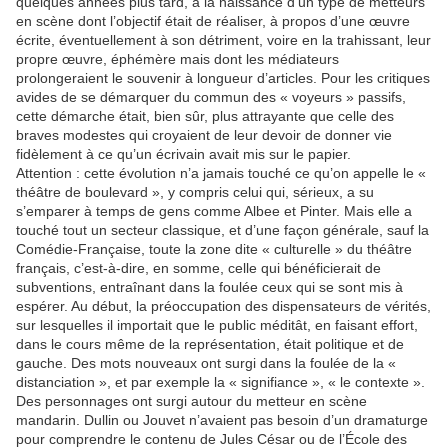
quelques années plus tard, à la naissance d’un type de metteurs
en scène dont l’objectif était de réaliser, à propos d’une œuvre
écrite, éventuellement à son détriment, voire en la trahissant, leur
propre œuvre, éphémère mais dont les médiateurs
prolongeraient le souvenir à longueur d’articles. Pour les critiques
avides de se démarquer du commun des « voyeurs » passifs,
cette démarche était, bien sûr, plus attrayante que celle des
braves modestes qui croyaient de leur devoir de donner vie
fidèlement à ce qu’un écrivain avait mis sur le papier.
Attention : cette évolution n’a jamais touché ce qu’on appelle le «
théâtre de boulevard », y compris celui qui, sérieux, a su
s’emparer à temps de gens comme Albee et Pinter. Mais elle a
touché tout un secteur classique, et d’une façon générale, sauf la
Comédie-Française, toute la zone dite « culturelle » du théâtre
français, c’est-à-dire, en somme, celle qui bénéficierait de
subventions, entraînant dans la foulée ceux qui se sont mis à
espérer. Au début, la préoccupation des dispensateurs de vérités,
sur lesquelles il importait que le public méditât, en faisant effort,
dans le cours même de la représentation, était politique et de
gauche. Des mots nouveaux ont surgi dans la foulée de la «
distanciation », et par exemple la « signifiance », « le contexte ».
Des personnages ont surgi autour du metteur en scène
mandarin. Dullin ou Jouvet n’avaient pas besoin d’un dramaturge
pour comprendre le contenu de Jules César ou de l’École des