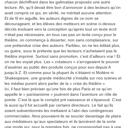
chacun déchiffrant dans les galimatias proposés une autre
lecture. Ah, qu’il devait être bon d’annoncer à des lecteurs qu’on
avait compris ce qui, en vérité, ne méritait aucune attention.
Et de fil en aiguille, les auteurs dignes de ce nom se
décourageant, et les élèves des metteurs en scène ci-dessus
décrits évoluant vers la conception qu’après tout un texte écrit
n’était pas nécessaire, en tous cas pas un texte conçu pour le
théâtre, on commença à disserter, non sans complaisance, sur
une prétendue crise des auteurs. Parbleu, on ne les éditait plus,
ou guère, sous le prétexte que les lecteurs n’achetaient pas le
théâtre imprimé. Surtout sans promotion, c’est d’ailleurs vrai ! Et
on ne les voyait plus. Les « créateurs » s’arrogeaient le pouvoir
d’asséner au public des produits conçus pour eux depuis A
jusqu’à Z. Et comme pour la plupart ils n’étaient ni Molière ni
Shakespeare, une grande médiocrité s’installa sur nos scènes et
les médias purent alors parler de la « crise du théâtre ».
Ici, il faut bien préciser qu’une fois de plus Paris et ce qu’on
appelle le « parisianisme » jouèrent dans l’aventure un rôle de
pointe. C’est là que le complot prit naissance et s’épanouit. C’est
là aussi qu’il fut accueilli par certains directeurs. Le fait qu’ils
soient subventionnés les mettaient à l’abri des contingences
commerciales. Ainsi pouvaient-ils se soucier davantage de plaire
aux médiateurs qu’aux spectateurs et ils lancèrent de la sorte
une mode qui, pour la première fois, ne correspondait pas à une