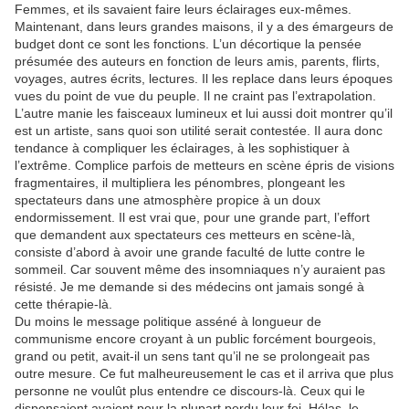
Femmes, et ils savaient faire leurs éclairages eux-mêmes.
Maintenant, dans leurs grandes maisons, il y a des émargeurs de
budget dont ce sont les fonctions. L’un décortique la pensée
présumée des auteurs en fonction de leurs amis, parents, flirts,
voyages, autres écrits, lectures. Il les replace dans leurs époques
vues du point de vue du peuple. Il ne craint pas l’extrapolation.
L’autre manie les faisceaux lumineux et lui aussi doit montrer qu’il
est un artiste, sans quoi son utilité serait contestée. Il aura donc
tendance à compliquer les éclairages, à les sophistiquer à
l’extrême. Complice parfois de metteurs en scène épris de visions
fragmentaires, il multipliera les pénombres, plongeant les
spectateurs dans une atmosphère propice à un doux
endormissement. Il est vrai que, pour une grande part, l’effort
que demandent aux spectateurs ces metteurs en scène-là,
consiste d’abord à avoir une grande faculté de lutte contre le
sommeil. Car souvent même des insomniaques n’y auraient pas
résisté. Je me demande si des médecins ont jamais songé à
cette thérapie-là.
Du moins le message politique asséné à longueur de
communisme encore croyant à un public forcément bourgeois,
grand ou petit, avait-il un sens tant qu’il ne se prolongeait pas
outre mesure. Ce fut malheureusement le cas et il arriva que plus
personne ne voulût plus entendre ce discours-là. Ceux qui le
dispensaient avaient pour la plupart perdu leur foi. Hélas, le