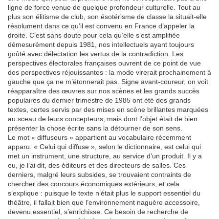
ligne de force venue de quelque profondeur culturelle. Tout au
plus son élitisme de club, son ésotérisme de classe la situait-elle
résolument dans ce qu’il est convenu en France d’appeler la
droite. C’est sans doute pour cela qu’elle s’est amplifiée
démesurément depuis 1981, nos intellectuels ayant toujours
goûté avec délectation les vertus de la contradiction. Les
perspectives électorales françaises ouvrent de ce point de vue
des perspectives réjouissantes : la mode virerait prochainement à
gauche que ça ne m’étonnerait pas. Signe avant-coureur, on voit
réapparaître des œuvres sur nos scènes et les grands succès
populaires du dernier trimestre de 1985 ont été des grands
textes, certes servis par des mises en scène brillantes marquées
au sceau de leurs concepteurs, mais dont l’objet était de bien
présenter la chose écrite sans la détourner de son sens.
Le mot « diffuseurs » appartient au vocabulaire récemment
apparu. « Celui qui diffuse », selon le dictionnaire, est celui qui
met un instrument, une structure, au service d’un produit. Il y a
eu, je l’ai dit, des éditeurs et des directeurs de salles. Ces
derniers, malgré leurs subsides, se trouvaient contraints de
chercher des concours économiques extérieurs, et cela
s’explique : puisque le texte n’était plus le support essentiel du
théâtre, il fallait bien que l’environnement naguère accessoire,
devenu essentiel, s’enrichisse. Ce besoin de recherche de