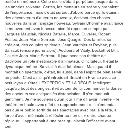
restée en mémoire. Cette école s’étant perpétuée jusque dans
les années soixante. Certes, les metteurs en scène y prenaient
de l’importance, mais c’était surtout d’abord parce qu’ils étaient
des découvreurs d’auteurs nouveaux, écrivant des choses
nouvelles dans un langage nouveau. Sylvain Dhomme avait lancé
le mouvement avec Ionesco, bientôt repris en compte par
Jacques Mauclair, Nicolas Bataille, Marcel Cuvelier, Robert
Postec, Jean-Marie Serreau, Jose Quaglio. Des familles se
créaient, des couples spirituels, Jean Vauthier et Reybaz, puis
Barrault (encore jeune alors), Audiberti et Vitaly, Beckett et Blin.
J’ai cité Jean-Marie Serreau. Il joua avec son théâtre de
Babylone un rôle inestimable d’animateur, d’incitateur. Il était la
dynamique même. Sa vitalité était fabuleuse. Mais quand il
montait un spectacle, c’était, lui aussi, dans l’esprit de bien servir
un poète. C’est ainsi qu’il introduisit Brecht en France avec ce
petit joyau qu’était L’EXCEPTION ET LA RÈGLE. Intelligent
jusqu’au bout des ongles, il vit autour de lui commencer la danse
des docteurs scolastiques ès distanciation. Il s’en moquait
gentiment. Je me souviens qu’un jour il me dit avoir inventé « le
théâtre en boule avec effet de rapprochement ». Il n’entendait
pas que le public sortît de ses spectacles avec mal à la tête, à
force d’avoir été incité à réfléchir au non dit » entre chaque
réplique. Il appartenait à une race qui plaçait l’efficacité avant
tout.