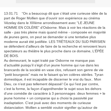
13.01.71 “On a beaucoup dit que c’était une curieuse idée de la
part de Roger Mollien que d’ouvrir son expérience au cinéma
Vézelay dans le XIIIème arrondissement avec “LE JEUNE
HOMME EN COLÈRE” d’Osborne. Mais à voir les réactions de la
salle - pas très pleine mais quand même - composée en majorité
de jeunes gens, on peut se demander si une tentative plus
moderne aurait été justifiée. LES TRÉTEAUX DU SUD PARISIEN
se défendent d’ailleurs de faire de la recherche et renvoient leurs
spectateurs au théâtre le plus proche dans ce domaine, L’ÉPÉE
DE BOIS.
Au demeurant, le sujet traité par Osborne ne manque pas
d’actualité puisqu’il s’égit d’un jeune homme qui rue dans les
brancards de la société en vase clos, refusant son genre de vie
“petit bourgeois” mais ne le faisant qu’en colères stériles. Tyran
domestique, il est incapable de discerner le vrai du faux.. Mon
Dieu, ce n’est pas tellement dépassé! Ce qui l’est par contre,
c’est la forme, la façon d’appréhender le sujet sous les dehors
d’une comédie de caractère à 3 personnages :deux femmes + le
jeune homme + un comparse qui a choisi la passivité par
inadaptation. C’est joué avec des moments de curieuse
distanciation. Mollien a semblé vouloir signifier qu’autour de