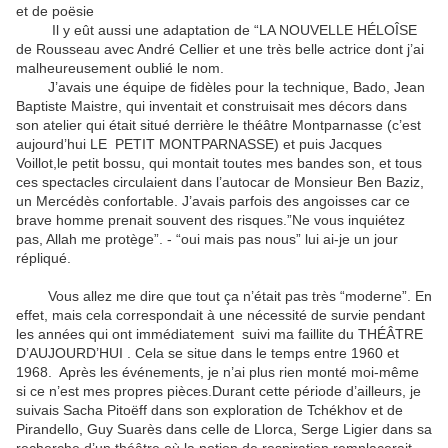
et de poësie
Il y eût aussi une adaptation de “LA NOUVELLE HÉLOÎSE
de Rousseau avec André Cellier et une très belle actrice dont j’ai
malheureusement oublié le nom.
J’avais une équipe de fidèles pour la technique, Bado, Jean
Baptiste Maistre, qui inventait et construisait mes décors dans
son atelier qui était situé derrière le théâtre Montparnasse (c’est
aujourd’hui LE PETIT MONTPARNASSE) et puis Jacques
Voillot,le petit bossu, qui montait toutes mes bandes son, et tous
ces spectacles circulaient dans l’autocar de Monsieur Ben Baziz,
un Mercédès confortable. J’avais parfois des angoisses car ce
brave homme prenait souvent des risques.”Ne vous inquiétez
pas, Allah me protège”. - “oui mais pas nous” lui ai-je un jour
répliqué.
Vous allez me dire que tout ça n’était pas très “moderne”. En
effet, mais cela correspondait à une nécessité de survie pendant
les années qui ont immédiatement suivi ma faillite du THÉÂTRE
D’AUJOURD’HUI . Cela se situe dans le temps entre 1960 et
1968. Après les événements, je n’ai plus rien monté moi-même
si ce n’est mes propres pièces.Durant cette période d’ailleurs, je
suivais Sacha Pitoëff dans son exploration de Tchékhov et de
Pirandello, Guy Suarès dans celle de Llorca, Serge Ligier dans sa