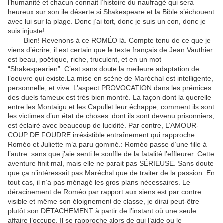
l’humanité et chacun connait l’histoire du naufragé qui sera
heureux sur son ile déserte si Shakespeare et la Bible s’échouent
avec lui sur la plage. Donc j’ai tort, donc je suis un con, donc je
suis injuste!
Bien! Revenons à ce ROMÉO là. Compte tenu de ce que je
viens d’écrire, il est certain que le texte français de Jean Vauthier
est beau, poëtique, riche, truculent, et en un mot
“Shakespearien”. C’est sans doute la meileure adaptation de
l’oeuvre qui existe.La mise en scène de Maréchal est intelligente,
personnelle, et vive. L’aspect PROVOCATION dans les prémices
des duels fameux est très bien montré. La façon dont la querelle
entre les Montaigu et les Capullet leur échappe, comment ils sont
les victimes d’un état de choses dont ils sont devenu prisonniers,
est éclairé avec beaucoup de lucidité. Par contre, L’AMOUR-
COUP DE FOUDRE irrésistible entraînement qui rapproche
Roméo et Juliette m’a paru gommé.: Roméo passe d’une fille à
l’autre sans que j’aie senti le souffle de la fatalité l’effleurer. Cette
aventure finit mal, mais elle ne parait pas SÉRIEUSE. Sans doute
que ça n’intéressait pas Maréchal que de traiter de la passion. En
tout cas, il n’a pas ménagé les gros plans nécessaires. Le
déracinement de Roméo par rapport aux siens est par contre
visible et même son éloignement de classe, je dirai peut-être
plutôt son DÉTACHEMENT à partir de l’instant où une seule
affaire l’occupe. Il se rapproche alors de qui l’aide ou le