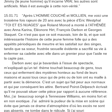
Jimmy (le jeune homme) qu’il incarne VRAI, les autres sont
artificiels. Mais il est aveugle à cette non-vérité.”
15.01.71 “Après L’HOMME COUCHÉ et MOLLIEN, me voici une
troisième fois rajeuni de 20 ans avec la pièce d’Eric Westphal
“TOI ET ES NUAGES”.que Roland Monod a monté à l’ATHÉNÉE
avec Anna Karina, Eléonore Hirt, François Darbon et Georges
Staquet. Ce n’est pas que ce soit mauvais, loin de là, et que soit
initéressante l’histoire de cette jeune femme folle qui a des
appétits périodiques de meurtre et les satisfait sur des singes,
tandis que sa soeur, frustrée sexuelle évidente a sacrifié sa vie à
enfermer sa cadette avec elle dans un grenier pour que l’asile ne
la capte pas..
Darbon avec qui je bavardais à l’issue de spectacle,
m’expliquait qu’un tel thème touchait beaucoup de gens, tous
ceux qui enferment des mystères honteux au fond de leurs
maisons et aussi tous ceux qui de près ou de loin ont eu maille à
partir avec la démence. C’est un sujet qui fait peur aux normaux
et qui par conséquent les attire. Bertrand Poirot-Delpesch écrivait
qu’il ne pouvait situer cette pièce par rapport à aucune référence.
Moi, j’ai beaucoup songé à Tennessee Williams, en moins fort et
en non exotique. J’ai admiré la pudeur de la mise en scène qui
évite que jamais ce drame d’atmosphère d’où les excès ne sont
pas absents, ne tombe dans le ridicule. Si j’ai souri