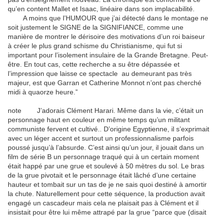
qu’en content Mallet et Isaac, linéaire dans son implacabilité.
A moins que l’HUMOUR que j’ai détecté dans le montage ne
soit justement le SIGNE de la SIGNIFIANCE, comme une
manière de montrer le dérisoire des motivations d’un roi baiseur
à créer le plus grand schisme du Christianisme, qui fut si
important pour l’isolement insulaire de la Grande Bretagne. Peut-
être. En tout cas, cette recherche a su être dépassée et
l’impression que laisse ce spectacle au demeurant pas très
majeur, est que Garran et Catherine Monnot n’ont pas cherché
midi à quaorze heure.”
note J’adorais Clément Harari. Même dans la vie, c’était un
personnage haut en couleur en même temps qu’un militant
communiste fervent et cultivé.. D’origine Egyptienne, il s’exprimait
avec un léger accent et surtout un professionnalisme parfois
poussé jusqu’à l’absurde. C’est ainsi qu’un jour, il jouait dans un
film de série B un personnage traqué qui à un certain moment
était happé par une grue et soulevé à 50 mètres du sol. Le bras
de la grue pivotait et le personnage était lâché d’une certaine
hauteur et tombait sur un tas de je ne sais quoi destiné à amortir
la chute. Naturellement pour cette séquence, la production avait
engagé un cascadeur mais cela ne plaisait pas à Clément et il
insistait pour être lui même attrapé par la grue “parce que (disait