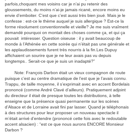
parfois,choquant mes voisins car je n’ai pu retenir des
gloussements, du moins n’ai-je jamais ricané, encore moins eu
envie d’emboiter. C’est que c’est aussi très bien joué. Mais je le
confesse : est-ce le thème auquel je suis allergique ? Est-ce la
forme résolument conventionnelle et vieille? Je me suis vraîment
demandé pourquoi on montait des choses comme ça, et qui ça
pouvait intéresser. Question oiseuse : il y avait beaucoup de
monde à l’Athénée en cette soirée qui n’était pas une générale et
les applaudissements furent très nourris à la fin.Les Dupuy
affichaient un sourire que je ne leur avais pas vu depuis
longtemps.. Serait-ce que je suis un inadapté?”
Note: François Darbon était un vieux compagnon de route
puisque c’est au centre dramatique de l’est que je l’avais connu.
Trappu, de taille moyenne, il s’exprimait avec en accent Bordelais
prononcé (comme André Clavé d’ailleurs). Pratiquement adjoint
du directeur il était de presque toutes les distributions, à telle
enseigne que la présence quasi permanente sur les scènes
d’Alsace et de Lorraine avait fini par lasser. Quand je téléphonais
à des structures pour leur proposer un nouveau spectacle il
m’était arrivé d’entendre (prononcé cette fois avec le redoutable
accent alsacien) : “est ce que nous aurons ENCORE Monsieur
Darbon ?