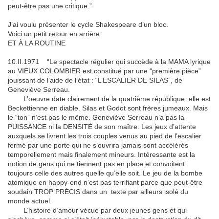
peut-être pas une critique.”
J’ai voulu présenter le cycle Shakespeare d’un bloc.
Voici un petit retour en arrière
ET À LA ROUTINE
10.II.1971 “Le spectacle régulier qui succède à la MAMA lyrique
au VIEUX COLOMBIER est constitué par une “première pièce”
jouissant de l’aide de l’état : “L’ESCALIER DE SILAS”, de
Geneviève Serreau.
L’oeuvre date clairement de la quatrième république: elle est
Beckettienne en diable. Silas et Godot sont frères jumeaux. Mais
le “ton” n’est pas le même. Geneviève Serreau n’a pas la
PUISSANCE ni la DENSITÉ de son maître. Les jeux d’attente
auxquels se livrent les trois couples venus au pied de l’escalier
fermé par une porte qui ne s’ouvrira jamais sont accélérés
temporellement mais finalement mineurs. Intéressante est la
notion de gens qui ne tiennent pas en place et convoitent
toujours celle des autres quelle qu’elle soit. Le jeu de la bombe
atomique en happy-end n’est pas terrifiant parce que peut-être
soudain TROP PRÉCIS dans un texte par ailleurs isolé du
monde actuel.
L’histoire d’amour vécue par deux jeunes gens et qui