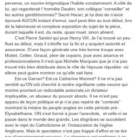
perverse, un sourire énigmatique l’habite constamment. A côté de
lui, qui regarderait l’ honnête Daubin, son collègue “conseiller” et
les autres gentilshommes? Sacré Harari, je lui dois de n’avoir
éprouvé AUCUN instant d’ennui, sauf peut-être au tout début, lors
de la laborieuse et complexe exposition du sujet de la pièce,
durant laquelle il est, du reste, quasi muet, sinon absent.
C’est Pierre Santini qui joue Henry VIII. Je l’ai trouvé un peu
fluet au début, mais il s’étoffe sur la fin et y acquiert autorité et
assurance. D’une façon générale une très bonne troupe avec
Mottet, Cellier, Giraud, plein de copains, joue avec aisance et
professionnalisme.Il n’est que Michèle Marquais que je n’ai pas
trouvé très bien distribuée dans le rôle de l’épouse répudiée où
ellene peut guère montrer ce qu’elle sait faire.
Est-ce Garran? Est-ce Catherine Monnot? Il ne m’a pas
semblé qu’ON eût cherché à rendre signifiante cette oeuvre qui
montre pourtant un redoutable autocrate,un dictateur
impitoyable, un abuseur du pouvoir absolu. Il ne m’est pas
apparu de leçon politique et je n’ai pas repéré de “contexte”
montrant la misère du peuple anglais en cette période pré-
Elysabéthaine. ON s’est borné à jouer l’anecdote, et celle-ci se
passe dans le monde des grands. Les disgrâces se succèdent
avec le rejet du Catholicisme et l’instauration de l’église
Anglicane. Mais le spectateur n’est pas frappé d’effroi et ne tire
pas d’enseignement nouveau. La chronique est conforme à ce