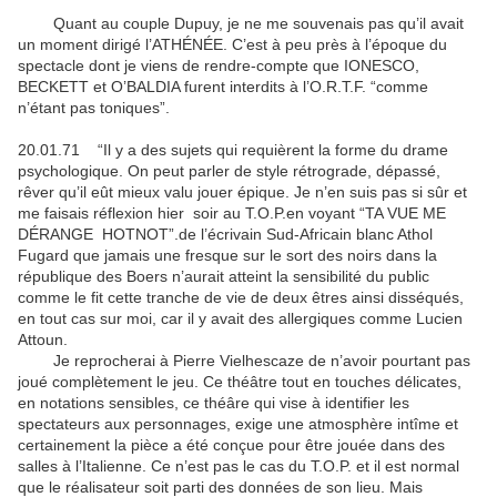
Quant au couple Dupuy, je ne me souvenais pas qu’il avait
un moment dirigé l’ATHÉNÉE. C’est à peu près à l’époque du
spectacle dont je viens de rendre-compte que IONESCO,
BECKETT et O’BALDIA furent interdits à l’O.R.T.F. “comme
n’étant pas toniques”.
20.01.71 “Il y a des sujets qui requièrent la forme du drame
psychologique. On peut parler de style rétrograde, dépassé,
rêver qu’il eût mieux valu jouer épique. Je n’en suis pas si sûr et
me faisais réflexion hier soir au T.O.P.en voyant “TA VUE ME
DÉRANGE HOTNOT”.de l’écrivain Sud-Africain blanc Athol
Fugard que jamais une fresque sur le sort des noirs dans la
république des Boers n’aurait atteint la sensibilité du public
comme le fit cette tranche de vie de deux êtres ainsi disséqués,
en tout cas sur moi, car il y avait des allergiques comme Lucien
Attoun.
Je reprocherai à Pierre Vielhescaze de n’avoir pourtant pas
joué complètement le jeu. Ce théâtre tout en touches délicates,
en notations sensibles, ce théâre qui vise à identifier les
spectateurs aux personnages, exige une atmosphère intîme et
certainement la pièce a été conçue pour être jouée dans des
salles à l’Italienne. Ce n’est pas le cas du T.O.P. et il est normal
que le réalisateur soit parti des données de son lieu. Mais