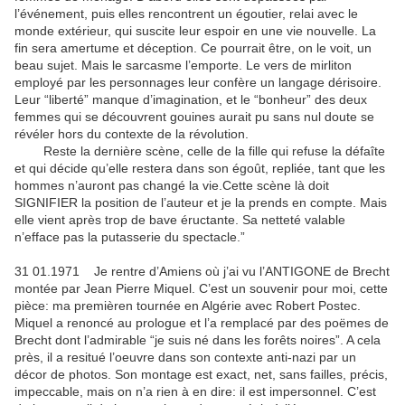
l’événement, puis elles rencontrent un égoutier, relai avec le
monde extérieur, qui suscite leur espoir en une vie nouvelle. La
fin sera amertume et déception. Ce pourrait être, on le voit, un
beau sujet. Mais le sarcasme l’emporte. Le vers de mirliton
employé par les personnages leur confère un langage dérisoire.
Leur “liberté” manque d’imagination, et le “bonheur” des deux
femmes qui se découvrent gouines aurait pu sans nul doute se
révéler hors du contexte de la révolution.
Reste la dernière scène, celle de la fille qui refuse la défaîte
et qui décide qu’elle restera dans son égoût, repliée, tant que les
hommes n’auront pas changé la vie.Cette scène là doit
SIGNIFIER la position de l’auteur et je la prends en compte. Mais
elle vient après trop de bave éructante. Sa netteté valable
n’efface pas la putasserie du spectacle.”
31 01.1971 Je rentre d’Amiens où j’ai vu l’ANTIGONE de Brecht
montée par Jean Pierre Miquel. C’est un souvenir pour moi, cette
pièce: ma premièren tournée en Algérie avec Robert Postec.
Miquel a renoncé au prologue et l’a remplacé par des poëmes de
Brecht dont l’admirable “je suis né dans les forêts noires”. A cela
près, il a resitué l’oeuvre dans son contexte anti-nazi par un
décor de photos. Son montage est exact, net, sans failles, précis,
impeccable, mais on n’a rien à en dire: il est impersonnel. C’est