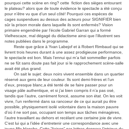
pourquoi cette scène en ring? cette fiction des sièges entourant
le plateau? alors que de toute évidence le spectacle a été conçu
pour n’être vu que d’un seul côté! Pourquoi ces espèces de
cages suspendues au dessus des acteurs pour SIGNIFIER bien
sûr la prison morale dans laquelle ils sont enfermés? Vision
primaire engendrée par l’école Gabriel Garran qui a formé
Vielhescaze, mal dégagé du didactisme ainsi que l’illustrent ses
notes publiées dans le programme.
Reste que grâce à Yvan Labejof et à Robert Rimbaud qui se
livrent trois heures durant à une assez prodigieuse performance,
le spectacle est bon. Mais l’ennui qui m’a fait sommeiller parfois
ne se fût sans doute pas fait jour si le rapprochement scène-salle
avait été plus grand.
On sait le sujet: deux noirs vivent ensemble dans un quartier
réservé aux gens de leur couleur. Ils sont demi-frères et l’un
d’eux, presque blanc,a été tenté de se faire passer pour un
visage pâle authentique, et si j’ai bien compris il n’a pas osé,
tandis que l’autre, carrément foncé, assume son état. On les voit
vivre, l’un renfermé dans sa rancoeur de ce qui aurait pu être
possible, physiquement isolé volontaire dans la maison pauvre
d’où il ne sort pas, occupant son temps aux tâches ménagères,
l’autre travaillant au dehors et recélant une certaine joie de vivre.
C’est lui qui a l’idée d’entretenir une correspondance avec une
jeune fille blanche. Cette “liaison” par lettres donnera l’intrigue du