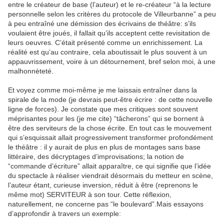
entre le créateur de base (l’auteur) et le re-créateur “à la lecture
personnelle selon les critères du protocole de Villeurbanne” a peu
à peu entraîné une démission des écrivains de théâtre: s’ils
voulaient être joués, il fallait qu’ils acceptent cette revisitation de
leurs oeuvres. C’était présenté comme un enrichissement. La
réalité est qu’au contraire, cela aboutissait le plus souvent à un
appauvrissement, voire à un détournement, bref selon moi, à une
malhonnèteté.
Et voyez comme moi-même je me laissais entraîner dans la
spirale de la mode (je devrais peut-être écrire : de cette nouvelle
ligne de forces). Je constate que mes critiques sont souvent
méprisantes pour les (je me cite) “tâcherons” qui se bornent à
être des serviteurs de la chose écrite. En tout cas le mouvement
qui s’esquissait allait progressivement transformer profondément
le théâtre : il y aurait de plus en plus de montages sans base
littéraire, des décryptages d’improvisations; la notion de
“commande d’écriture” allait apparaître, ce qui signifie que l’idée
du spectacle à réaliser viendrait désormais du metteur en scène,
l’auteur étant, curieuse inversion, réduit à être (reprenons le
même mot) SERVITEUR à son tour. Cette réflexion,
naturellement, ne concerne pas “le boulevard”.Mais essayons
d’approfondir à travers un exemple: