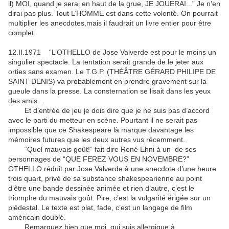
il) MOI, quand je serai en haut de la grue, JE JOUERAI...” Je n’en
dirai pas plus. Tout L’HOMME est dans cette volonté. On pourrait
multiplier les anecdotes,mais il faudrait un livre entier pour être
complet
12.II.1971 “L’OTHELLO de Jose Valverde est pour le moins un
singulier spectacle. La tentation serait grande de le jeter aux
orties sans examen. Le T.G.P. (THÉÂTRE GÉRARD PHILIPE DE
SAINT DENIS) va probablement en prendre gravement sur la
gueule dans la presse. La consternation se lisait dans les yeux
des amis. .
Et d’entrée de jeu je dois dire que je ne suis pas d’accord
avec le parti du metteur en scène. Pourtant il ne serait pas
impossible que ce Shakespeare là marque davantage les
mémoires futures que les deux autres vus récemment.
“Quel mauvais goût!” fait dire René Ehni à un de ses
personnages de “QUE FEREZ VOUS EN NOVEMBRE?”
OTHELLO réduit par Jose Valverde à une anecdote d’une heure
trois quart, privé de sa substance shakespearienne au point
d’être une bande dessinée animée et rien d’autre, c’est le
triomphe du mauvais goût. Pire, c’est la vulgarité érigée sur un
piédestal. Le texte est plat, fade, c’est un langage de film
américain doublé.
Remarquez bien que moi, qui suis allergique à