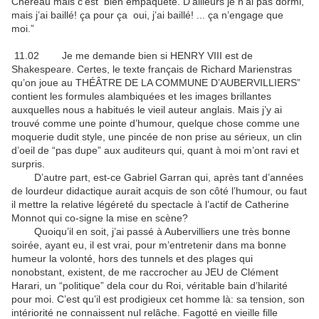
Chéreau mais c’est bien empaqueté. D’ailleurs je n’ai pas dormi,
mais j’ai baillé! ça pour ça oui, j’ai baillé! ... ça n’engage que
moi.”
11.02 Je me demande bien si HENRY VIII est de
Shakespeare. Certes, le texte français de Richard Marienstras
qu’on joue au THÉÂTRE DE LA COMMUNE D’AUBERVILLIERS”
contient les formules alambiquées et les images brillantes
auxquelles nous a habitués le vieil auteur anglais. Mais j’y ai
trouvé comme une pointe d’humour, quelque chose comme une
moquerie dudit style, une pincée de non prise au sérieux, un clin
d’oeil de “pas dupe” aux auditeurs qui, quant à moi m’ont ravi et
surpris.
D’autre part, est-ce Gabriel Garran qui, après tant d’années
de lourdeur didactique aurait acquis de son côté l’humour, ou faut
il mettre la relative légéreté du spectacle à l’actif de Catherine
Monnot qui co-signe la mise en scène?
Quoiqu’il en soit, j’ai passé à Aubervilliers une très bonne
soirée, ayant eu, il est vrai, pour m’entretenir dans ma bonne
humeur la volonté, hors des tunnels et des plages qui
nonobstant, existent, de me raccrocher au JEU de Clément
Harari, un “politique” dela cour du Roi, véritable bain d’hilarité
pour moi. C’est qu’il est prodigieux cet homme là: sa tension, son
intériorité ne connaissent nul relâche. Fagotté en vieille fille