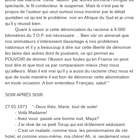
spectacle, le fil conducteur, le suspense. Mais là n’est pas le
propos de l’auteur qui veut surtout nous montrer par le détail
quotidien ce qu’est le problème noir en Afrique du Sud et je crois
qu’il y réussit bien.
Quant à savoir si cette dénonciation du racisme à 9.000
kilomètres du T.O.P. est nécessaire ... Bien sûr on aimerait que
nos animateurs s’intéressent davantage à nos problèmes
nationaux et il y a beaucoup à dire sur cette liberté de dénoncer
les tares des autres dont ils jouissent, ce qui permet au
POUVOIR de donner l’illusion aux foules qu’en France on peut
tout dire et que tout va par comparaison mieux chez nous
qu’ailleurs. Mais il est vrai qu’il y a aussi du racisme chez nous et
que de toute manière il est bon de dénoncer cette abomination
en toute occasion. A bon entendeur Français, salut! “
SOIR APRÈS SOIR
27.01.1971 “-Deux thés, Marie, tout de suite!
- Voilà Madame!
- Avez vous passé une bonne nuit, Maya?
- J’ai rêvé de ce petit Torup qui est drôlement séduisant.
- C’est un malade, comme tous les pensionnaires de cet
hotel, et comme vous-même, ma chère! Ah, si seulement vous