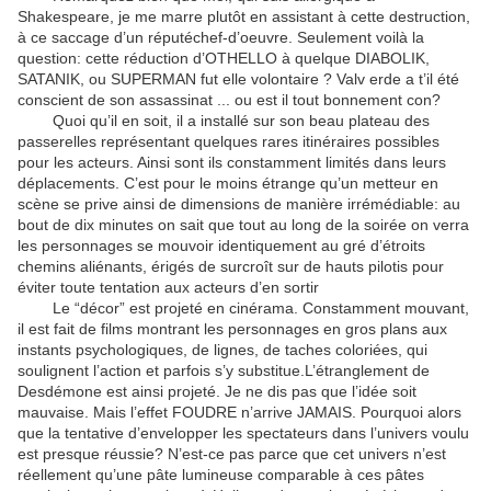
Shakespeare, je me marre plutôt en assistant à cette destruction,
à ce saccage d’un réputéchef-d’oeuvre. Seulement voilà la
question: cette réduction d’OTHELLO à quelque DIABOLIK,
SATANIK, ou SUPERMAN fut elle volontaire ? Valv erde a t’il été
conscient de son assassinat ... ou est il tout bonnement con?
Quoi qu’il en soit, il a installé sur son beau plateau des
passerelles représentant quelques rares itinéraires possibles
pour les acteurs. Ainsi sont ils constamment limités dans leurs
déplacements. C’est pour le moins étrange qu’un metteur en
scène se prive ainsi de dimensions de manière irrémédiable: au
bout de dix minutes on sait que tout au long de la soirée on verra
les personnages se mouvoir identiquement au gré d’étroits
chemins aliénants, érigés de surcroît sur de hauts pilotis pour
éviter toute tentation aux acteurs d’en sortir
Le “décor” est projeté en cinérama. Constamment mouvant,
il est fait de films montrant les personnages en gros plans aux
instants psychologiques, de lignes, de taches coloriées, qui
soulignent l’action et parfois s’y substitue.L’étranglement de
Desdémone est ainsi projeté. Je ne dis pas que l’idée soit
mauvaise. Mais l’effet FOUDRE n’arrive JAMAIS. Pourquoi alors
que la tentative d’envelopper les spectateurs dans l’univers voulu
est presque réussie? N’est-ce pas parce que cet univers n’est
réellement qu’une pâte lumineuse comparable à ces pâtes