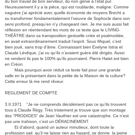
du bon travail de bon serviteur, du non génie à l’état pur.
Heureusement il y a la pièce, qui est roublarde, maligne. Comme
naguère j’ai aprécié avec quelle économie de moyens Brecht a
su transformer fondamentalement l’oeuvre de Sophocle dans son
sens profond, presqu’en n’y changeant rien. Je me suis aussi fait
réflexion en réentendant les mots de ce texte que le LIVING-
THÉÂTRE dans sa transposition gestuelle criée et psalmodiée,
en avait extraordinairement traduit l’esprit. Sous Miquel, c’est
bien joué, sans trop d’âme. Connaissant bien Evelyne Istria et
Claude Lévêque, j’ai vu qu’ils n’avaient guère été dirigés. Aussi
ne rendent ils pas le 100% qu’ils pourraient. Pierre Hatet est bien
en Créon.
Mais pourquoi avoir réduit ce texte fait pour une grande
salle en la présentant dans la petite de la Maison de la culture?
Cette erreur là me rend rêveur.
REGLEMENT DE COMPTE
3.II.1971 “Je ne comprends décidément pas ce qu’ils trouvent
tous à Claude Régy. Très tristement je trouve que son montage
des “PRODIGES” de Jean Vauthier est une catastrophe. Ce n’est
pas une trahison, c’est un DÉRACINEMENT.
Et d’abord, quand un auteur minutieux, dont toute la
profession sait qu’il ne laisse rien au hasard, se donne la peine