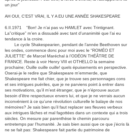
un jour”
AH OUI, C’EST VRAI, IL Y A EU UNE ANNÉE SHAKESPEARE
6.II.1971 “Bon! Je n’ai pas vu HAMLET avec Trintignant.
La”critique” m’en a dissuadé avec tant d’unanimité que l’ai eu
tendance à la croire.
Le cycle Shakespearien, pendant de l’année Beethoven sur
les ondes, commence donc pour moi avec le “ROMÉO ET
JULIETTE” de Marcel Maréchal à l’ODÉON THÉÂTRE DE
FRANCE. Reste à voir Henry VIII et OTHELLO la semaine
prochaine; Ouille ouille ouille! quels épuisements en perspective.
Oserai-je le redire que Shakespeare m’emmerde, que
Shakespeare me fait chier, que je trouve ses personnages cons
et ses intrigues puériles, que je ne parviens point à entrer dans
ses motivations, qu’il m’est étranger, que je n’éprouve aucun
besoin d’être respectueux envers lui, et que je ne verrais aucun
inconvénient à ce qu’une révolution culturelle le balaye de nos
mémoires? Je sais bien qu’il faut replacer ses fleuves verbeux
aux intrigues lâches et mal fagottées dans un contexte qui a trois
siècles. On mesure par parenthèse le chemin parcouru
entretemps par l’humanité. Je sais bien aussi que ce que j’écris là
ne se fait pas: Shakespeare fait partie du patrimoine de