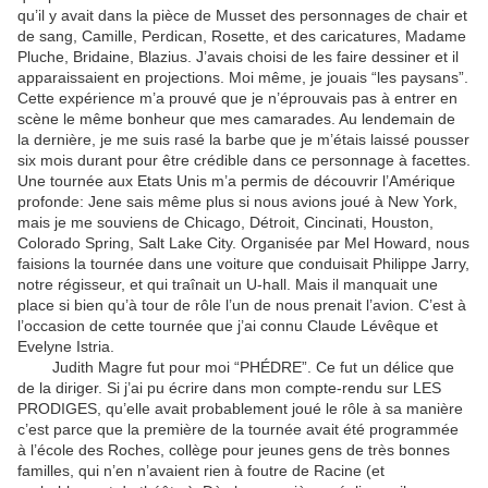
qu’il y avait dans la pièce de Musset des personnages de chair et
de sang, Camille, Perdican, Rosette, et des caricatures, Madame
Pluche, Bridaine, Blazius. J’avais choisi de les faire dessiner et il
apparaissaient en projections. Moi même, je jouais “les paysans”.
Cette expérience m’a prouvé que je n’éprouvais pas à entrer en
scène le même bonheur que mes camarades. Au lendemain de
la dernière, je me suis rasé la barbe que je m’étais laissé pousser
six mois durant pour être crédible dans ce personnage à facettes.
Une tournée aux Etats Unis m’a permis de découvrir l’Amérique
profonde: Jene sais même plus si nous avions joué à New York,
mais je me souviens de Chicago, Détroit, Cincinati, Houston,
Colorado Spring, Salt Lake City. Organisée par Mel Howard, nous
faisions la tournée dans une voiture que conduisait Philippe Jarry,
notre régisseur, et qui traînait un U-hall. Mais il manquait une
place si bien qu’à tour de rôle l’un de nous prenait l’avion. C’est à
l’occasion de cette tournée que j’ai connu Claude Lévêque et
Evelyne Istria.
Judith Magre fut pour moi “PHÉDRE”. Ce fut un délice que
de la diriger. Si j’ai pu écrire dans mon compte-rendu sur LES
PRODIGES, qu’elle avait probablement joué le rôle à sa manière
c’est parce que la première de la tournée avait été programmée
à l’école des Roches, collège pour jeunes gens de très bonnes
familles, qui n’en n’avaient rien à foutre de Racine (et