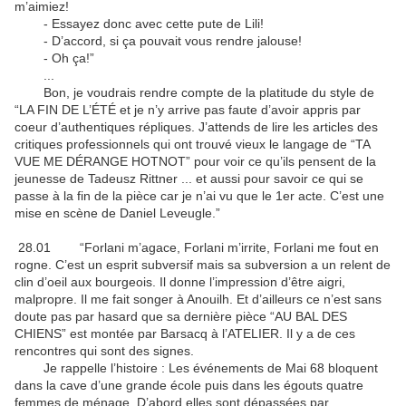
m’aimiez!
- Essayez donc avec cette pute de Lili!
- D’accord, si ça pouvait vous rendre jalouse!
- Oh ça!”
...
Bon, je voudrais rendre compte de la platitude du style de
“LA FIN DE L’ÉTÉ et je n’y arrive pas faute d’avoir appris par
coeur d’authentiques répliques. J’attends de lire les articles des
critiques professionnels qui ont trouvé vieux le langage de “TA
VUE ME DÉRANGE HOTNOT” pour voir ce qu’ils pensent de la
jeunesse de Tadeusz Rittner ... et aussi pour savoir ce qui se
passe à la fin de la pièce car je n’ai vu que le 1er acte. C’est une
mise en scène de Daniel Leveugle.”
28.01 “Forlani m’agace, Forlani m’irrite, Forlani me fout en
rogne. C’est un esprit subversif mais sa subversion a un relent de
clin d’oeil aux bourgeois. Il donne l’impression d’être aigri,
malpropre. Il me fait songer à Anouilh. Et d’ailleurs ce n’est sans
doute pas par hasard que sa dernière pièce “AU BAL DES
CHIENS” est montée par Barsacq à l’ATELIER. Il y a de ces
rencontres qui sont des signes.
Je rappelle l’histoire : Les événements de Mai 68 bloquent
dans la cave d’une grande école puis dans les égouts quatre
femmes de ménage. D’abord elles sont dépassées par