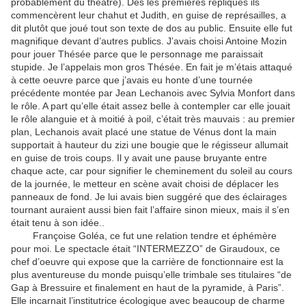
probablement du théâtre). Dès les premières répliques ils
commencèrent leur chahut et Judith, en guise de représailles, a
dit plutôt que joué tout son texte de dos au public. Ensuite elle fut
magnifique devant d’autres publics. J’avais choisi Antoine Mozin
pour jouer Thésée parce que le personnage me paraissait
stupide. Je l’appelais mon gros Thésée. En fait je m’étais attaqué
à cette oeuvre parce que j’avais eu honte d’une tournée
précédente montée par Jean Lechanois avec Sylvia Monfort dans
le rôle. A part qu’elle était assez belle à contempler car elle jouait
le rôle alanguie et à moitié à poil, c’était très mauvais : au premier
plan, Lechanois avait placé une statue de Vénus dont la main
supportait à hauteur du zizi une bougie que le régisseur allumait
en guise de trois coups. Il y avait une pause bruyante entre
chaque acte, car pour signifier le cheminement du soleil au cours
de la journée, le metteur en scène avait choisi de déplacer les
panneaux de fond. Je lui avais bien suggéré que des éclairages
tournant auraient aussi bien fait l’affaire sinon mieux, mais il s’en
était tenu à son idée..
Françoise Goléa, ce fut une relation tendre et éphémère
pour moi. Le spectacle était “INTERMEZZO” de Giraudoux, ce
chef d’oeuvre qui expose que la carrière de fonctionnaire est la
plus aventureuse du monde puisqu’elle trimbale ses titulaires “de
Gap à Bressuire et finalement en haut de la pyramide, à Paris”.
Elle incarnait l’institutrice écologique avec beaucoup de charme