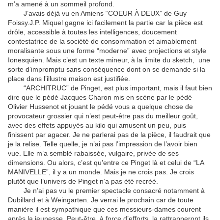
m’a amené à un sommeil profond.
J’avais déjà vu en Amiens “COEUR À DEUX” de Guy
Foissy.J.P. Miquel gagne ici facilement la partie car la pièce est
drôle, accessible à toutes les intelligences, doucement
contestatrice de la société de consommation et aimablement
moralisante sous une forme “moderne” avec projections et style
Ionesquien. Mais c’est un texte mineur, à la limite du sketch, une
sorte d’impromptu sans conséquence dont on se demande si la
place dans l’illustre maison est justifiée.
“ARCHITRUC” de Pinget, est plus important, mais il faut bien
dire que le pédé Jacques Charon mis en scène par le pédé
Olivier Hussenot et jouant le pédé vous a quelque chose de
provocateur grossier qui n’est peut-être pas du meilleur goût,
avec des effets appuyés au kilo qui amusent un peu, puis
finissent par agacer. Je ne parlerai pas de la pièce, il faudrait que
je la relise. Telle quelle, je n’ai pas l’impression de l’avoir bien
vue. Elle m’a semblé rabaissée, vulgaire, privée de ses
dimensions. Ou alors, c’est qu’entre ce Pinget là et celui de “LA
MANIVELLE”, il y a un monde. Mais je ne crois pas. Je crois
plutôt que l’univers de Pinget n’a pas été recréé.
Je n’ai pas vu le premier spectacle consacré notamment à
Dubillard et à Weingarten. Je verrai le prochain car de toute
manière il est sympathique que ces messieurs-dames courent
après la jeunesse. Peut-être, à force d’efforts, la rattrapperont ils