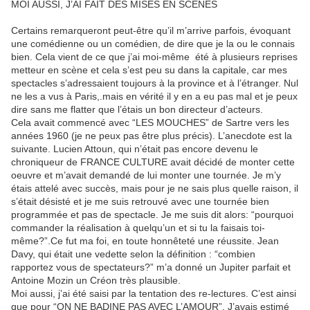
MOI AUSSI, J’AI FAIT DES MISES EN SCÈNES
Certains remarqueront peut-être qu’il m’arrive parfois, évoquant
une comédienne ou un comédien, de dire que je la ou le connais
bien. Cela vient de ce que j’ai moi-même été à plusieurs reprises
metteur en scène et cela s’est peu su dans la capitale, car mes
spectacles s’adressaient toujours à la province et à l’étranger. Nul
ne les a vus à Paris,.mais en vérité il y en a eu pas mal et je peux
dire sans me flatter que l’étais un bon directeur d’acteurs.
Cela avait commencé avec “LES MOUCHES” de Sartre vers les
années 1960 (je ne peux pas être plus précis). L’anecdote est la
suivante. Lucien Attoun, qui n’était pas encore devenu le
chroniqueur de FRANCE CULTURE avait décidé de monter cette
oeuvre et m’avait demandé de lui monter une tournée. Je m’y
étais attelé avec succès, mais pour je ne sais plus quelle raison, il
s’était désisté et je me suis retrouvé avec une tournée bien
programmée et pas de spectacle. Je me suis dit alors: “pourquoi
commander la réalisation à quelqu’un et si tu la faisais toi-
même?”.Ce fut ma foi, en toute honnêteté une réussite. Jean
Davy, qui était une vedette selon la définition : “combien
rapportez vous de spectateurs?” m’a donné un Jupiter parfait et
Antoine Mozin un Créon très plausible.
Moi aussi, j’ai été saisi par la tentation des re-lectures. C’est ainsi
que pour “ON NE BADINE PAS AVEC L’AMOUR”. J’avais estimé