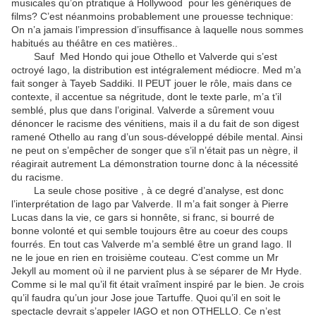
musicales qu’on ptratique à Hollywood pour les génériques de
films? C’est néanmoins probablement une prouesse technique:
On n’a jamais l’impression d’insuffisance à laquelle nous sommes
habitués au théâtre en ces matières..
Sauf Med Hondo qui joue Othello et Valverde qui s’est
octroyé Iago, la distribution est intégralement médiocre. Med m’a
fait songer à Tayeb Saddiki. Il PEUT jouer le rôle, mais dans ce
contexte, il accentue sa négritude, dont le texte parle, m’a t’il
semblé, plus que dans l’original. Valverde a sûrement vouu
dénoncer le racisme des vénitiens, mais il a du fait de son digest
ramené Othello au rang d’un sous-développé débile mental. Ainsi
ne peut on s’empêcher de songer que s’il n’était pas un nègre, il
réagirait autrement La démonstration tourne donc à la nécessité
du racisme.
La seule chose positive , à ce degré d’analyse, est donc
l’interprétation de Iago par Valverde. Il m’a fait songer à Pierre
Lucas dans la vie, ce gars si honnête, si franc, si bourré de
bonne volonté et qui semble toujours être au coeur des coups
fourrés. En tout cas Valverde m’a semblé être un grand Iago. Il
ne le joue en rien en troisième couteau. C’est comme un Mr
Jekyll au moment où il ne parvient plus à se séparer de Mr Hyde.
Comme si le mal qu’il fit était vraîment inspiré par le bien. Je crois
qu’il faudra qu’un jour Jose joue Tartuffe. Quoi qu’il en soit le
spectacle devrait s’appeler IAGO et non OTHELLO. Ce n’est