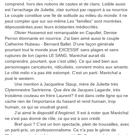
comprend. hors des notions de castes et de clans. Lisible aussi
est l’arrachage de Juliette, clair surtout par rapport à sa nourrice.
Le couple constitue une île de solitude au milieu du monde: il ne
peut compter que sur soi-même.Les “familles” sont montrées
dépoussiérées,avec leurs éclatantes médiocrités.
Olivier Hussenot est remarquable en Capullet, Denise
Perron étonnante en nourrice. J’ai bien aimé aussi le couple
Catherine Hubeau - Bernard Ballet. D’une façon générale
pourtant tout le monde joue EXCESSIF sans plages et sans
ruptures de ton (après LE SANG, Maréchal aurait dû
comprendre, pourtant, que c’est utile). Ce qui sied bien aux
personnages caricaturés, ridiculisés, convient moins aux amants.
Le côté mélo n’a pas été estompé. C’est un parti. Maréchal a
joué le western.
Une mention à Jacqueline Staup, mère de Juliette très
Clytemnestre Sartrienne. Que dire de Jacques Lagarde, très
troisième couteau en frère Laurent? Il est dans cette ligne qui ne
cache rien de l’importance du hasard et rend humain, trop
humain, ce qui se voudrait grand.
J’ai aimé le dispositif d’Angéniol. Il est à noter que Maréchal
ne s’est pas donné de rôle, ce qui est à son crédit.
Bref quoi ? C’est un bon spectacle, plein de trouvailles, avec
un parti-pris, un professionnalisme. Ca n’a pas le génie de