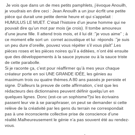
Je vois que dans un de mes petits pamphlets, j’évoque Anouilh,
je voudrais en dire ceci : Jean Anouilh a un jour écrfit une petite
pièce qui durait une petite demie heure et qui s’appelait :
HUMULUS LE MUET. C’était l’histoire d’un jeune homme qui ne
pouvait dire qu’un mot par mois (je crois). Il tombe amoureux
d’une jeune fille. Il attend trois mois, et il lui dit :”je vous aime” ; à
ce moment elle sort un cornet acoustique et lui réponds :”je suis
un peu dure d’oreille, pouvez vous répéter s’il vous plaît”.Les
pièces roses et les pièces noires qu’il a éditées, n’ont été ensuite
que des développements à la sauce joyeuse ou à la sauce triste
de cette parabolle.
Si je raconte ça, c’est pour réaffirmer qu’à mes yeux chaque
créateur porte en soi UNE GRANDE IDÉE, les génies au
maximum trois ou quatre thèmes.A 80 ans passés je persiste et
signe. D’ailleurs la preuve de cette affirmation, c’est que les
rédacteurs des dictionnaires peuvent définir quelqu’un en
quelques lignes. Donc (est-ce un sophisme?)si les écrivains
passent leur vie à se paraphraser, on peut se demander si cette
relève de la créativité par les gens du terrain ne correspondait
pas à une inconsciente collective prise de conscience d’une
réalité.Malheureusement le génie n’a pas souvent été au rendez-
vous.