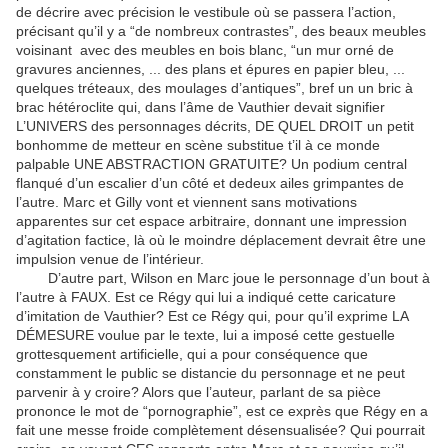
de décrire avec précision le vestibule où se passera l’action,
précisant qu’il y a “de nombreux contrastes”, des beaux meubles
voisinant avec des meubles en bois blanc, “un mur orné de
gravures anciennes, ... des plans et épures en papier bleu, ...
quelques tréteaux, des moulages d’antiques”, bref un un bric à
brac hétéroclite qui, dans l’âme de Vauthier devait signifier
L’UNIVERS des personnages décrits, DE QUEL DROIT un petit
bonhomme de metteur en scène substitue t’il à ce monde
palpable UNE ABSTRACTION GRATUITE? Un podium central
flanqué d’un escalier d’un côté et dedeux ailes grimpantes de
l’autre. Marc et Gilly vont et viennent sans motivations
apparentes sur cet espace arbitraire, donnant une impression
d’agitation factice, là où le moindre déplacement devrait être une
impulsion venue de l’intérieur.
D’autre part, Wilson en Marc joue le personnage d’un bout à
l’autre à FAUX. Est ce Régy qui lui a indiqué cette caricature
d’imitation de Vauthier? Est ce Régy qui, pour qu’il exprime LA
DÉMESURE voulue par le texte, lui a imposé cette gestuelle
grottesquement artificielle, qui a pour conséquence que
constamment le public se distancie du personnage et ne peut
parvenir à y croire? Alors que l’auteur, parlant de sa pièce
prononce le mot de “pornographie”, est ce exprès que Régy en a
fait une messe froide complètement désensualisée? Qui pourrait