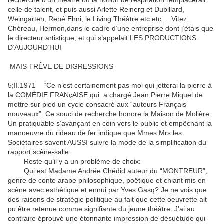
recherche d’un théâtre où la notion de respiration remplacerait
celle de talent, et puis aussi Arlette Reinerg et Dubillard,
Weingarten, René Ehni, le Living Théâtre etc etc ... Vitez,
Chéreau, Hermon,dans le cadre d’une entreprise dont j’étais que
le directeur artistique, et qui s’appelait LES PRODUCTIONS
D’AUJOURD’HUI
MAIS TRÊVE DE DIGRESSIONS
5;II.1971 “Ce n’est certainement pas moi qui jetterai la pierre à
la COMÉDIE FRANçAISE qui a chargé Jean Pierre Miquel de
mettre sur pied un cycle consacré aux “auteurs Français
nouveaux”. Ce souci de recherche honore la Maison de Molière.
Un pratiquable s’avançant en coin vers le public et empêchant la
manoeuvre du rideau de fer indique que Mmes Mrs les
Sociétaires savent AUSSI suivre la mode de la simplification du
rapport scène-salle.
Reste qu’il y a un problème de choix:
Qui est Madame Andrée Chédid auteur du “MONTREUR”,
genre de conte arabe philosophique, poëtique et chiant mis en
scène avec esthétique et ennui par Yves Gasq? Je ne vois que
des raisons de stratégie politique au fait que cette oeuvrette ait
pu être retenue comme signifiante du jeune théâtre. J’ai au
contraire éprouvé une étonnante impression de désuétude qui