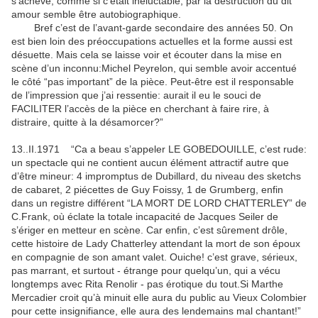
s’achève, comme si c’était inéluctable, par la destruction du dit
amour semble être autobiographique.
Bref c’est de l’avant-garde secondaire des années 50. On
est bien loin des préoccupations actuelles et la forme aussi est
désuette. Mais cela se laisse voir et écouter dans la mise en
scène d’un inconnu:Michel Peyrelon, qui semble avoir accentué
le côté “pas important” de la pièce. Peut-être est il responsable
de l’impression que j’ai ressentie: aurait il eu le souci de
FACILITER l’accès de la pièce en cherchant à faire rire, à
distraire, quitte à la désamorcer?”
13..II.1971 “Ca a beau s’appeler LE GOBEDOUILLE, c’est rude:
un spectacle qui ne contient aucun élément attractif autre que
d’être mineur: 4 impromptus de Dubillard, du niveau des sketchs
de cabaret, 2 piécettes de Guy Foissy, 1 de Grumberg, enfin
dans un registre différent “LA MORT DE LORD CHATTERLEY” de
C.Frank, où éclate la totale incapacité de Jacques Seiler de
s’ériger en metteur en scène. Car enfin, c’est sûrement drôle,
cette histoire de Lady Chatterley attendant la mort de son époux
en compagnie de son amant valet. Ouiche! c’est grave, sérieux,
pas marrant, et surtout - étrange pour quelqu’un, qui a vécu
longtemps avec Rita Renolir - pas érotique du tout.Si Marthe
Mercadier croit qu’à minuit elle aura du public au Vieux Colombier
pour cette insignifiance, elle aura des lendemains mal chantant!”