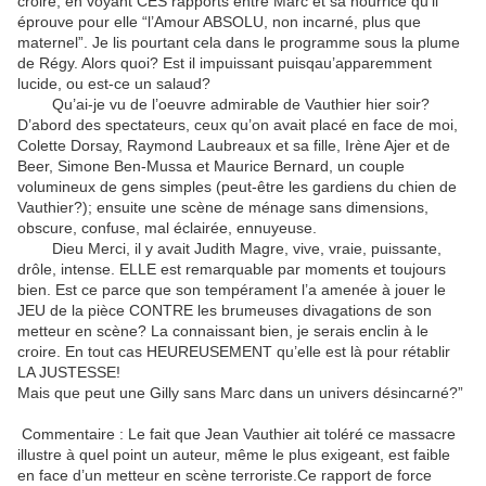
croire, en voyant CES rapports entre Marc et sa nourrice qu’il
éprouve pour elle “l’Amour ABSOLU, non incarné, plus que
maternel”. Je lis pourtant cela dans le programme sous la plume
de Régy. Alors quoi? Est il impuissant puisqau’apparemment
lucide, ou est-ce un salaud?
Qu’ai-je vu de l’oeuvre admirable de Vauthier hier soir?
D’abord des spectateurs, ceux qu’on avait placé en face de moi,
Colette Dorsay, Raymond Laubreaux et sa fille, Irène Ajer et de
Beer, Simone Ben-Mussa et Maurice Bernard, un couple
volumineux de gens simples (peut-être les gardiens du chien de
Vauthier?); ensuite une scène de ménage sans dimensions,
obscure, confuse, mal éclairée, ennuyeuse.
Dieu Merci, il y avait Judith Magre, vive, vraie, puissante,
drôle, intense. ELLE est remarquable par moments et toujours
bien. Est ce parce que son tempérament l’a amenée à jouer le
JEU de la pièce CONTRE les brumeuses divagations de son
metteur en scène? La connaissant bien, je serais enclin à le
croire. En tout cas HEUREUSEMENT qu’elle est là pour rétablir
LA JUSTESSE!
Mais que peut une Gilly sans Marc dans un univers désincarné?”
Commentaire : Le fait que Jean Vauthier ait toléré ce massacre
illustre à quel point un auteur, même le plus exigeant, est faible
en face d’un metteur en scène terroriste.Ce rapport de force