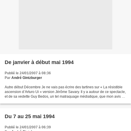
De janvier à début mai 1994
Publié le 24/01/2007 à 08:36
Par
André Gintzburger
Autre début Décembre Je ne vais pas écrire des tartines sur « La résistible
ascension d’Arturo Ui » version Jérôme Savary. Il y a autour de ce spectacle,
et de sa vedette Guy Bedos, un tel matraquage médiatique, que mon avis est
tout à fait superfétatoire....
Du 7 au 25 mai 1994
Publié le 24/01/2007 à 06:39