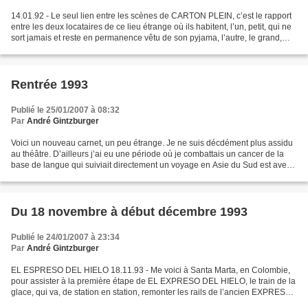
14.01.92 - Le seul lien entre les scènes de CARTON PLEIN, c’est le rapport
entre les deux locataires de ce lieu étrange où ils habitent, l’un, petit, qui ne
sort jamais et reste en permanence vêtu de son pyjama, l’autre, le grand,
sapé comme pour une...
Rentrée 1993
Publié le 25/01/2007 à 08:32
Par
André Gintzburger
Voici un nouveau carnet, un peu étrange. Je ne suis décdément plus assidu
au théâtre. D’ailleurs j’ai eu une période où je combattais un cancer de la
base de langue qui suiviait directement un voyage en Asie du Sud est avec
le merveilleux GRANDIR. C’était...
Du 18 novembre à début décembre 1993
Publié le 24/01/2007 à 23:34
Par
André Gintzburger
EL ESPRESO DEL HIELO 18.11.93 - Me voici à Santa Marta, en Colombie,
pour assister à la première étape de EL EXPRESO DEL HIELO, le train de la
glace, qui va, de station en station, remonter les rails de l’ancien EXPRESO
DEL SOL jusqu’à Santa Fe de Bogota....