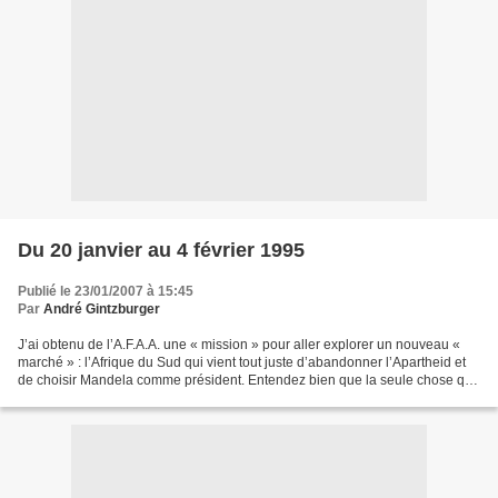
Du 20 janvier au 4 février 1995
Publié le 23/01/2007 à 15:45
Par
André Gintzburger
J’ai obtenu de l’A.F.A.A. une « mission » pour aller explorer un nouveau «
marché » : l’Afrique du Sud qui vient tout juste d’abandonner l’Apartheid et
de choisir Mandela comme président. Entendez bien que la seule chose qui
m’est offerte est le billet...