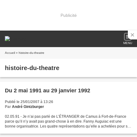
Publicité
MENU
Accueil
» histoire-du-theatre
histoire-du-theatre
Du 2 mai 1991 au 29 janvier 1992
Publié le 25/01/2007 à 13:26
Par
André Gintzburger
02.05.91 - Je n’ai pas parlé de L’ÉTRANGER de Camus à Fort-de-France
parce qu’il n’y avait pas grand-chose à en dire. Fanny Auguiac est une
bonne organisatrice. Les quatre représentations qu’elle a achetées pour sa
salle du CMAC, dont l’épitaphe « foyer...