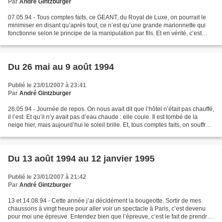
Par
André Gintzburger
07.05.94 - Tous comptes faits, ce GEANT, du Royal de Luxe, on pourrait le
minimiser en disant qu’après tout, ce n’est qu’une grande marionnette qui
fonctionne selon le principe de la manipulation par fils. Et en vérité, c’est
bien au genre du « théâtre...
Du 26 mai au 9 août 1994
Publié le 23/01/2007 à 23:41
Par
André Gintzburger
26.05.94 - Journée de repos. On nous avait dit que l’hôtel n’était pas chauffé,
il l’est. Et qu’il n’y avait pas d’eau chaude : elle coule. Il est tombé de la
neige hier, mais aujourd’hui le soleil brille. Et, tous comptes faits, on souffre
moins du froid...
Du 13 août 1994 au 12 janvier 1995
Publié le 23/01/2007 à 21:42
Par
André Gintzburger
13 et 14.08.94 - Cette année j’ai décidément la bougeotte. Sortir de mes
chaussons à vingt heure pour aller voir un spectacle à Paris, c’est devenu
pour moi une épreuve. Entendez bien que l’épreuve, c’est le fait de prendre