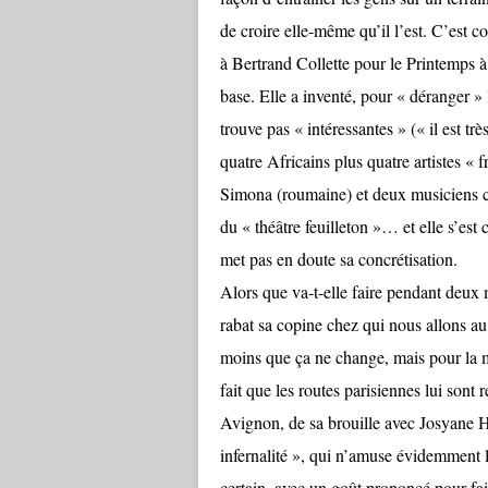
de croire elle-même qu’il l’est. C’est 
à Bertrand Collette pour le Printemps 
base. Elle a inventé, pour « déranger »
trouve pas « intéressantes » (« il est trè
quatre Africains plus quatre artistes « f
Simona (roumaine) et deux musiciens cat
du « théâtre feuilleton »… et elle s’est 
met pas en doute sa concrétisation.
Alors que va-t-elle faire pendant deux m
rabat sa copine chez qui nous allons 
moins que ça ne change, mais pour la 
fait que les routes parisiennes lui son
Avignon, de sa brouille avec Josyane Ho
infernalité », qui n’amuse évidemment l
certain, avec un goût prononcé pour fa