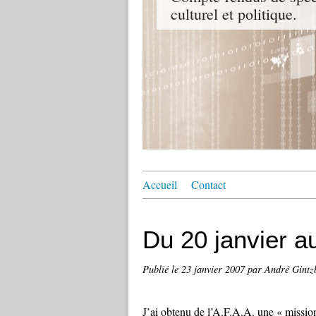
culturel et politique.
Accueil
Contact
Du 20 janvier au
Publié le
23 janvier 2007
par André Gintz
J’ai obtenu de l’A.F.A.A. une « missio