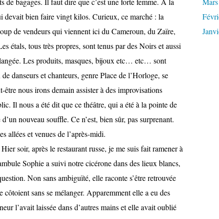
s de bagages. Il faut dire que c’est une forte femme. À la
Mars
ui devait bien faire vingt kilos. Curieux, ce marché : la
Févri
ucoup de vendeurs qui viennent ici du Cameroun, du Zaïre,
Janvi
s étals, tous très propres, sont tenus par des Noirs et aussi
mélangée. Les produits, masques, bijoux etc… etc… sont
 de danseurs et chanteurs, genre Place de l’Horloge, se
t-être nous irons demain assister à des improvisations
c. Il nous a été dit que ce théâtre, qui a été à la pointe de
he d’un nouveau souffle. Ce n’est, bien sûr, pas surprenant.
es allées et venues de l’après-midi.
Hier soir, après le restaurant russe, je me suis fait ramener à
tambule Sophie a suivi notre cicérone dans des lieux blancs,
uestion. Non sans ambiguïté, elle raconte s’être retrouvée
se côtoient sans se mélanger. Apparemment elle a eu des
neur l’avait laissée dans d’autres mains et elle avait oublié