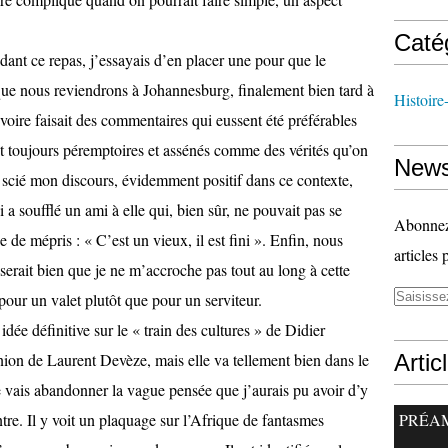
Caté
ndant ce repas, j’essayais d’en placer une pour que le
que nous reviendrons à Johannesburg, finalement bien tard à
Histoire
 voire faisait des commentaires qui eussent été préférables
ont toujours péremptoires et assénés comme des vérités qu’on
News
e scié mon discours, évidemment positif dans ce contexte,
 a soufflé un ami à elle qui, bien sûr, ne pouvait pas se
Abonnez-
e de mépris : « C’est un vieux, il est fini ». Enfin, nous
articles 
l serait bien que je ne m’accroche pas tout au long à cette
our un valet plutôt que pour un serviteur.
idée définitive sur le « train des cultures » de Didier
nion de Laurent Devèze, mais elle va tellement bien dans le
Artic
je vais abandonner la vague pensée que j’aurais pu avoir d’y
tre. Il y voit un plaquage sur l’Afrique de fantasmes
PRÉA