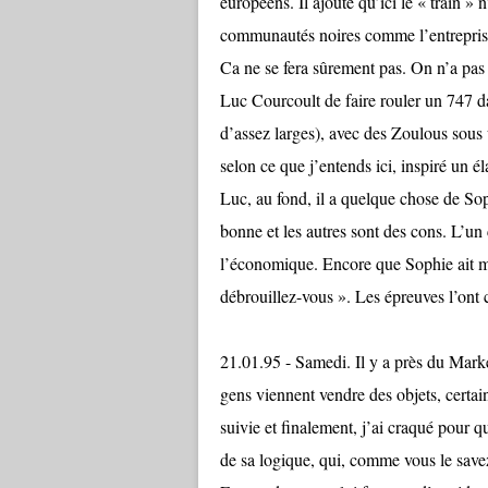
européens. Il ajoute qu’ici le « train »
communautés noires comme l’entreprise q
Ca ne se fera sûrement pas. On n’a pas 
Luc Courcoult de faire rouler un 747 dan
d’assez larges), avec des Zoulous sous u
selon ce que j’entends ici, inspiré un éla
Luc, au fond, il a quelque chose de Soph
bonne et les autres sont des cons. L’u
l’économique. Encore que Sophie ait mo
débrouillez-vous ». Les épreuves l’ont
21.01.95 - Samedi. Il y a près du Mark
gens viennent vendre des objets, certains
suivie et finalement, j’ai craqué pour qu
de sa logique, qui, comme vous le savez