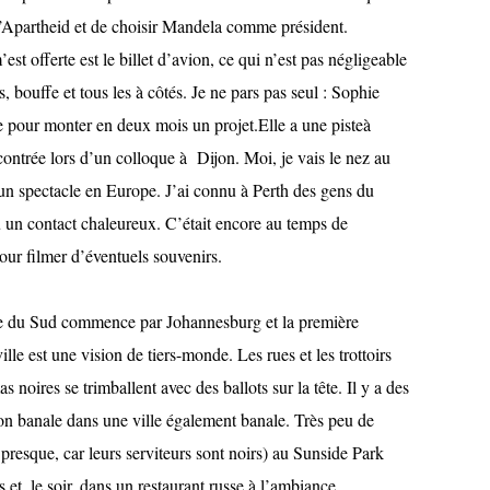
l’Apartheid et de choisir Mandela comme président.
st offerte est le billet d’avion, ce qui n’est pas négligeable
s, bouffe et tous les à côtés. Je ne pars pas seul : Sophie
 pour monter en deux mois un projet.Elle a une pisteà
ncontrée lors d’un colloque à Dijon. Moi, je vais le nez au
 un spectacle en Europe. J’ai connu à Perth des gens du
u un contact chaleureux. C’était encore au temps de
ur filmer d’éventuels souvenirs.
du Sud commence par Johannesburg et la première
e est une vision de tiers-monde. Les rues et les trottoirs
 noires se trimballent avec des ballots sur la tête. Il y a des
on banale dans une ville également banale. Très peu de
 presque, car leurs serviteurs sont noirs) au Sunside Park
et, le soir, dans un restaurant russe à l’ambiance