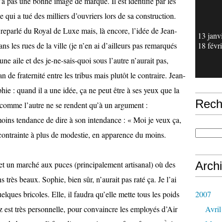
 n’a pas une bonne image de marque. Il est identifié par les
ui a tué des milliers d’ouvriers lors de sa construction.
reparlé du Royal de Luxe mais, là encore, l’idée de Jean-
13 janv
s les rues de la ville (je n’en ai d’ailleurs pas remarqués
18 févr
ne aile et des je-ne-sais-quoi sous l’autre n’aurait pas,
n de fraternité entre les tribus mais plutôt le contraire. Jean-
ie : quand il a une idée, ça ne peut être à ses yeux que la
Rech
n comme l’autre ne se rendent qu’à un argument :
ins tendance de dire à son intendance : « Moi je veux ça,
 contrainte à plus de modestie, en apparence du moins.
et un marché aux puces (principalement artisanal) où des
Arch
 très beaux. Sophie, bien sûr, n’aurait pas raté ça. Je l’ai
elques bricoles. Elle, il faudra qu’elle mette tous les poids
2007
 est très personnelle, pour convaincre les employés d’Air
Avril