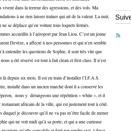
 vivent dans la terreur des agressions, et des vols. Ma
tions à ne rien laisser traîner qui ait de la valeur. La nuit,
Suiv
n ne se déplace qu’en voiture tous loquets fermés.
s accueillis à l’aéroport par Jean Liou. C’est un jeune
aurent Devèze, a affecté à nos personnes et qui n’en semble
’à entendre les questions de Sophie, il sent très vite que
us a été réservé est tout à fait clean et first class. Il n’est
là depuis six mois. Il est en train d’installer l’I.F.A.S.
tre, installé dans un ancien marché dont il a conservé les
éperon, nous y dérangeons une répétition « white », et il
staurant africain de la ville, qui est justement tout à côté.
s duquel je découvre qu’il ne va pas m’être facile de mener
hie qui ne voit midi qu’à sa porte, et qui a une curieuse
 incertain qu’elle consolide et finit par rendre vrai, à force