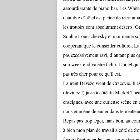
assourdissante de piano-bar. Les Whites
chambre d’hôtel est pleine de recommanda
les trottoirs sont absolument déserts. O
Sophie Loucachevsky et moi-même somme
coopérant que le conseiller culturel, L
pas excessivement ravi, d’autant plus qu
son week-end va être fichu. L’hôtel qui no
pas très cher pour ce qu’il est.
Laurent Devèze vient de Cracovie. Il est 
(devinez !) juste à côté du Market Thea
enseignes, avec une curieuse scène en 
nous emmène déjeuner dans le meilleur re
Repas pas trop léger, mais bon, au cour
à bien mon plan de travail à côté de Sop
façon d’entraîner les gens sur un terrain