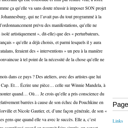
comme ça qu’elle va sans doute réussir à imposer SON projet
à Johannesburg, qui ne l’avait pas du tout programmé à la
 l’ordonnancement prévu des manifestations, qu’elle ne
s isolé artistiquement », dit-elle) que des « perturbateurs,
rançais » qu’elle a déjà choisis, et parmi lesquels il y aura
alans, feraient des « interventions » un peu à la manière
convaincue à tel point de la nécessité de la chose qu’elle ne
ois dans ce pays ? Des ateliers, avec des artistes que lui
au Cap. Et… Écrire une pièce… celle sur Winnie Mandela, à
monter quand… Où… Je crois qu’elle a pris conscience du
t relativement barrées à cause de son échec du Pouchkine en
Page
rville et Nicole Gautier, et, d’une façon générale, de son «
es gens que quand elle va avec le succès. Elle a, c’est
Links
ire compliqué quand on pourrait faire simple, un aspect