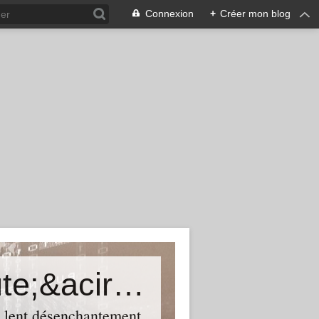
Connexion
+
Créer mon blog
Une certaine histoire du th&eacute;&acirc;tre
n lent désenchantement