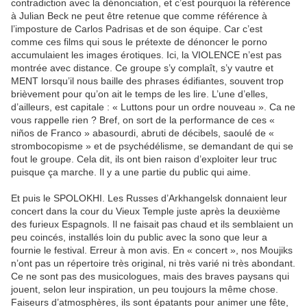
contradiction avec la dénonciation, et c’est pourquoi la référence
à Julian Beck ne peut être retenue que comme référence à
l’imposture de Carlos Padrisas et de son équipe. Car c’est
comme ces films qui sous le prétexte de dénoncer le porno
accumulaient les images érotiques. Ici, la VIOLENCE n’est pas
montrée avec distance. Ce groupe s’y complaît, s’y vautre et
MENT lorsqu’il nous baille des phrases édifiantes, souvent trop
brièvement pour qu’on ait le temps de les lire. L’une d’elles,
d’ailleurs, est capitale : « Luttons pour un ordre nouveau ». Ca ne
vous rappelle rien ? Bref, on sort de la performance de ces «
niños de Franco » abasourdi, abruti de décibels, saoulé de «
strombocopisme » et de psychédélisme, se demandant de qui se
fout le groupe. Cela dit, ils ont bien raison d’exploiter leur truc
puisque ça marche. Il y a une partie du public qui aime.
Et puis le SPOLOKHI. Les Russes d’Arkhangelsk donnaient leur
concert dans la cour du Vieux Temple juste après la deuxième
des furieux Espagnols. Il ne faisait pas chaud et ils semblaient un
peu coincés, installés loin du public avec la sono que leur a
fournie le festival. Erreur à mon avis. En « concert », nos Moujiks
n’ont pas un répertoire très original, ni très varié ni très abondant.
Ce ne sont pas des musicologues, mais des braves paysans qui
jouent, selon leur inspiration, un peu toujours la même chose.
Faiseurs d’atmosphères, ils sont épatants pour animer une fête,