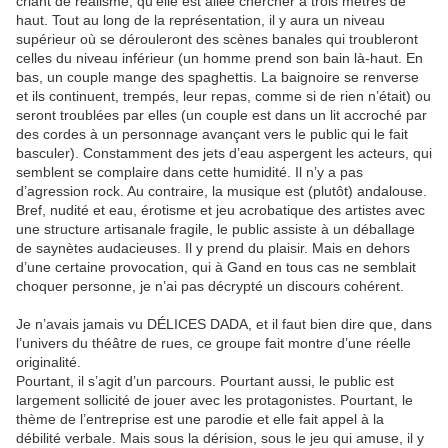
criant de réalisme, qu’elle est allée chercher à trois mètres de
haut. Tout au long de la représentation, il y aura un niveau
supérieur où se dérouleront des scènes banales qui troubleront
celles du niveau inférieur (un homme prend son bain là-haut. En
bas, un couple mange des spaghettis. La baignoire se renverse
et ils continuent, trempés, leur repas, comme si de rien n’était) ou
seront troublées par elles (un couple est dans un lit accroché par
des cordes à un personnage avançant vers le public qui le fait
basculer). Constamment des jets d’eau aspergent les acteurs, qui
semblent se complaire dans cette humidité. Il n’y a pas
d’agression rock. Au contraire, la musique est (plutôt) andalouse.
Bref, nudité et eau, érotisme et jeu acrobatique des artistes avec
une structure artisanale fragile, le public assiste à un déballage
de saynètes audacieuses. Il y prend du plaisir. Mais en dehors
d’une certaine provocation, qui à Gand en tous cas ne semblait
choquer personne, je n’ai pas décrypté un discours cohérent.
Je n’avais jamais vu DÉLICES DADA, et il faut bien dire que, dans
l’univers du théâtre de rues, ce groupe fait montre d’une réelle
originalité.
Pourtant, il s’agit d’un parcours. Pourtant aussi, le public est
largement sollicité de jouer avec les protagonistes. Pourtant, le
thème de l’entreprise est une parodie et elle fait appel à la
débilité verbale. Mais sous la dérision, sous le jeu qui amuse, il y