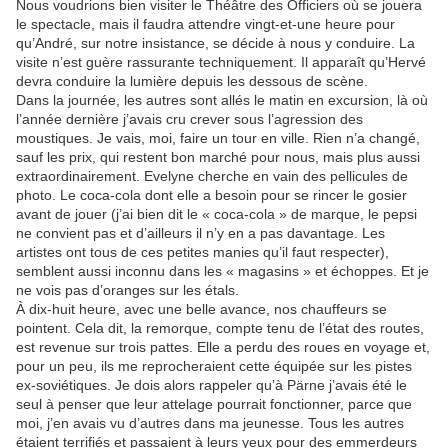
Nous voudrions bien visiter le Théâtre des Officiers où se jouera
le spectacle, mais il faudra attendre vingt-et-une heure pour
qu’André, sur notre insistance, se décide à nous y conduire. La
visite n’est guère rassurante techniquement. Il apparaît qu’Hervé
devra conduire la lumière depuis les dessous de scène.
Dans la journée, les autres sont allés le matin en excursion, là où
l’année dernière j’avais cru crever sous l’agression des
moustiques. Je vais, moi, faire un tour en ville. Rien n’a changé,
sauf les prix, qui restent bon marché pour nous, mais plus aussi
extraordinairement. Evelyne cherche en vain des pellicules de
photo. Le coca-cola dont elle a besoin pour se rincer le gosier
avant de jouer (j’ai bien dit le « coca-cola » de marque, le pepsi
ne convient pas et d’ailleurs il n’y en a pas davantage. Les
artistes ont tous de ces petites manies qu’il faut respecter),
semblent aussi inconnu dans les « magasins » et échoppes. Et je
ne vois pas d’oranges sur les étals.
À dix-huit heure, avec une belle avance, nos chauffeurs se
pointent. Cela dit, la remorque, compte tenu de l’état des routes,
est revenue sur trois pattes. Elle a perdu des roues en voyage et,
pour un peu, ils me reprocheraient cette équipée sur les pistes
ex-soviétiques. Je dois alors rappeler qu’à Pärne j’avais été le
seul à penser que leur attelage pourrait fonctionner, parce que
moi, j’en avais vu d’autres dans ma jeunesse. Tous les autres
étaient terrifiés et passaient à leurs yeux pour des emmerdeurs