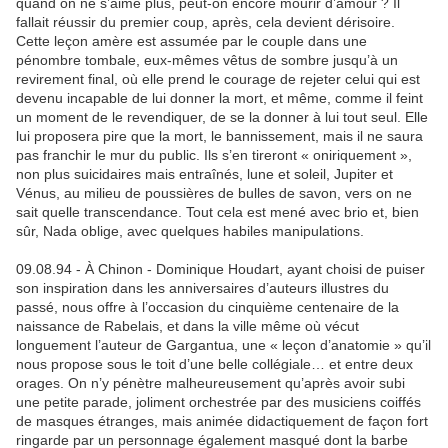
quand on ne s’aime plus, peut-on encore mourir d’amour ? Il
fallait réussir du premier coup, après, cela devient dérisoire.
Cette leçon amère est assumée par le couple dans une
pénombre tombale, eux-mêmes vêtus de sombre jusqu’à un
revirement final, où elle prend le courage de rejeter celui qui est
devenu incapable de lui donner la mort, et même, comme il feint
un moment de le revendiquer, de se la donner à lui tout seul. Elle
lui proposera pire que la mort, le bannissement, mais il ne saura
pas franchir le mur du public. Ils s’en tireront « oniriquement »,
non plus suicidaires mais entraînés, lune et soleil, Jupiter et
Vénus, au milieu de poussières de bulles de savon, vers on ne
sait quelle transcendance. Tout cela est mené avec brio et, bien
sûr, Nada oblige, avec quelques habiles manipulations.
09.08.94 - À Chinon - Dominique Houdart, ayant choisi de puiser
son inspiration dans les anniversaires d’auteurs illustres du
passé, nous offre à l’occasion du cinquième centenaire de la
naissance de Rabelais, et dans la ville même où vécut
longuement l’auteur de Gargantua, une « leçon d’anatomie » qu’il
nous propose sous le toit d’une belle collégiale… et entre deux
orages. On n’y pénètre malheureusement qu’après avoir subi
une petite parade, joliment orchestrée par des musiciens coiffés
de masques étranges, mais animée didactiquement de façon fort
ringarde par un personnage également masqué dont la barbe