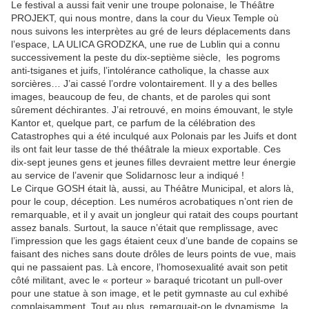
Le festival a aussi fait venir une troupe polonaise, le Théâtre
PROJEKT, qui nous montre, dans la cour du Vieux Temple où
nous suivons les interprètes au gré de leurs déplacements dans
l’espace, LA ULICA GRODZKA, une rue de Lublin qui a connu
successivement la peste du dix-septième siècle, les pogroms
anti-tsiganes et juifs, l’intolérance catholique, la chasse aux
sorcières… J’ai cassé l’ordre volontairement. Il y a des belles
images, beaucoup de feu, de chants, et de paroles qui sont
sûrement déchirantes. J’ai retrouvé, en moins émouvant, le style
Kantor et, quelque part, ce parfum de la célébration des
Catastrophes qui a été inculqué aux Polonais par les Juifs et dont
ils ont fait leur tasse de thé théâtrale la mieux exportable. Ces
dix-sept jeunes gens et jeunes filles devraient mettre leur énergie
au service de l’avenir que Solidarnosc leur a indiqué !
Le Cirque GOSH était là, aussi, au Théâtre Municipal, et alors là,
pour le coup, déception. Les numéros acrobatiques n’ont rien de
remarquable, et il y avait un jongleur qui ratait des coups pourtant
assez banals. Surtout, la sauce n’était que remplissage, avec
l’impression que les gags étaient ceux d’une bande de copains se
faisant des niches sans doute drôles de leurs points de vue, mais
qui ne passaient pas. Là encore, l’homosexualité avait son petit
côté militant, avec le « porteur » baraqué tricotant un pull-over
pour une statue à son image, et le petit gymnaste au cul exhibé
complaisamment. Tout au plus, remarquait-on le dynamisme, la