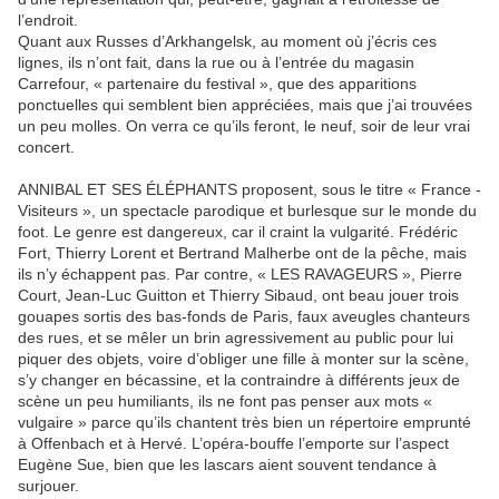
l’endroit.
Quant aux Russes d’Arkhangelsk, au moment où j’écris ces
lignes, ils n’ont fait, dans la rue ou à l’entrée du magasin
Carrefour, « partenaire du festival », que des apparitions
ponctuelles qui semblent bien appréciées, mais que j’ai trouvées
un peu molles. On verra ce qu’ils feront, le neuf, soir de leur vrai
concert.
ANNIBAL ET SES ÉLÉPHANTS proposent, sous le titre « France -
Visiteurs », un spectacle parodique et burlesque sur le monde du
foot. Le genre est dangereux, car il craint la vulgarité. Frédéric
Fort, Thierry Lorent et Bertrand Malherbe ont de la pêche, mais
ils n’y échappent pas. Par contre, « LES RAVAGEURS », Pierre
Court, Jean-Luc Guitton et Thierry Sibaud, ont beau jouer trois
gouapes sortis des bas-fonds de Paris, faux aveugles chanteurs
des rues, et se mêler un brin agressivement au public pour lui
piquer des objets, voire d’obliger une fille à monter sur la scène,
s’y changer en bécassine, et la contraindre à différents jeux de
scène un peu humiliants, ils ne font pas penser aux mots «
vulgaire » parce qu’ils chantent très bien un répertoire emprunté
à Offenbach et à Hervé. L’opéra-bouffe l’emporte sur l’aspect
Eugène Sue, bien que les lascars aient souvent tendance à
surjouer.