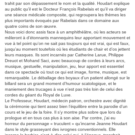
trahit par son dépassement le nom et la qualité. Houdart explique
au public qu’il est le Docteur François Rabelais et qu’il va diriger
une séance médicale composite, qui regroupera les thèmes les
plus importants évoqués par Rabelais dans ce domaine aux
quatre coins de son œuvre.
Nous voici donc assis face à un amphithéâtre, où les acteurs se
mêleront à d’étonnants mannequins leur apportant mouvement et
vue à tel point qu’on ne sait pas toujours qui est vrai, qui est faux,
jusqu’au moment toutefois où les étudiants de chair et d’os jettent
leurs masques. Ils sont incarnés par Catherine Larue, Philippe
Dreuot et Mohand Saci, avec beaucoup de cordes à leurs arcs,
musique, gestuelle, manipulation, jeu, leur apport est essentiel
dans ce spectacle où tout ce qui est image, forme, musique, est
remarquable. Le déballage des boyaux d’un patient allongé sur le
billard sera un grand moment d’humour scatologique, et le
maniement des trucages à vue n’est pas très loin de celui des
cordes du géant du Royal de Luxe.
Le Professeur, Houdart, médecin patron, orchestre avec dignité
la cérémonie qui tient assez bien l’équilibre entre la parodie d’un
cours et le jeu de la foire. Il s’y montre plus sobre que lors du
prologue et en tous cas plus à son aise. Par contre, j’ai eu
horreur du personnage « truculent » qu’incarne Jeanne Houdart
dans le style grasseyant des ivrognes conventionnels. Elle