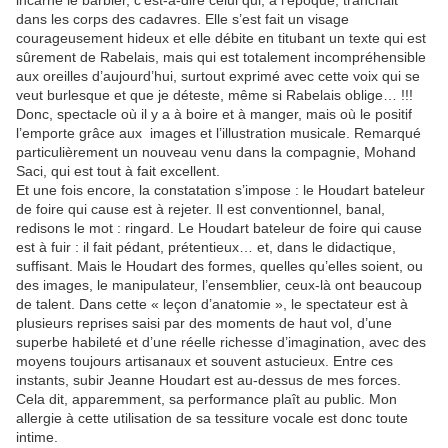
incarne le barbier, c’est-à-dire celui qui, à l’époque, tranchait
dans les corps des cadavres. Elle s’est fait un visage
courageusement hideux et elle débite en titubant un texte qui est
sûrement de Rabelais, mais qui est totalement incompréhensible
aux oreilles d’aujourd’hui, surtout exprimé avec cette voix qui se
veut burlesque et que je déteste, même si Rabelais oblige… !!!
Donc, spectacle où il y a à boire et à manger, mais où le positif
l’emporte grâce aux images et l’illustration musicale. Remarqué
particulièrement un nouveau venu dans la compagnie, Mohand
Saci, qui est tout à fait excellent.
Et une fois encore, la constatation s’impose : le Houdart bateleur
de foire qui cause est à rejeter. Il est conventionnel, banal,
redisons le mot : ringard. Le Houdart bateleur de foire qui cause
est à fuir : il fait pédant, prétentieux… et, dans le didactique,
suffisant. Mais le Houdart des formes, quelles qu’elles soient, ou
des images, le manipulateur, l’ensemblier, ceux-là ont beaucoup
de talent. Dans cette « leçon d’anatomie », le spectateur est à
plusieurs reprises saisi par des moments de haut vol, d’une
superbe habileté et d’une réelle richesse d’imagination, avec des
moyens toujours artisanaux et souvent astucieux. Entre ces
instants, subir Jeanne Houdart est au-dessus de mes forces.
Cela dit, apparemment, sa performance plaît au public. Mon
allergie à cette utilisation de sa tessiture vocale est donc toute
intime.