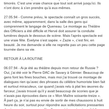
timorés. C’est une vraie chance que tout soit arrivé jusqu’ici. Ils
n’ont donc à s’en prendre qu’à eux-mêmes.
27.05.94 - Comme prévu, le spectacle connaît un gros succès,
avec même, apparemment, dans la salle des gens qui
comprennent le langage de Queneau. Le montage au Théâtre
des Officiers a été difficile et Hervé doit assurer la conduite
lumières depuis le dessous de scène. Mais l’après spectacle est
une vraie fête. Evelyne s’est sapée. « Zazie », c’est fini, en
beauté. Je me demande si elle ne regrette pas un peu cette page
tournée dans sa vie.
RETOUR À LA ROUTINE
06.07.94 - Ai-je été au théâtre depuis mon retour de Russie ?
Oui, j’ai été voir le Pierre DAC de Savary à Gémier. Beaucoup de
gens font les fines bouches, mais moi j’ai trouvé ce montage de
dialogues rien qu’avec des phrases du célèbre humoriste bien fait
et surtout miraculeux, car quand j’avais relu à plat les œuvres du
farceur, j’avais trouvé qu’il y avait beaucoup de scories que je
n’avais pas éprouvées dans ce « Mon Maître soixante-treize ».
À part ça, je n’ai pas eu envie de sortir de mes chaussons à huit
heure du soir, surtout pour répondre aux sollicitations pressantes