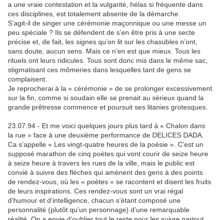
a une vraie contestation et la vulgarité, hélas si fréquente dans
ces disciplines, est totalement absente de la démarche.
S’agit-il de singer une cérémonie maçonnique ou une messe un
peu spéciale ? Ils se défendent de s’en être pris à une secte
précise et, de fait, les signes qu’on lit sur les chasubles n’ont,
sans doute, aucun sens. Mais ce n’en est que mieux. Tous les
rituels ont leurs ridicules. Tous sont donc mis dans le même sac,
stigmatisant ces mômeries dans lesquelles tant de gens se
complaisent.
Je reprocherai à la « cérémonie » de se prolonger excessivement
sur la fin, comme si soudain elle se prenait au sérieux quand la
grande prêtresse commence et poursuit ses litanies grotesques.
23.07.94 - Et me voici quelques jours plus tard à « Chalon dans
la rue » face à une deuxième performance de DELICES DADA.
Ca s’appelle « Les vingt-quatre heures de la poésie ». C’est un
supposé marathon de cinq poètes qui vont courir de seize heure
à seize heure à travers les rues de la ville, mais le public est
convié à suivre des flèches qui amènent des gens à des points
de rendez-vous, où les « poètes » se racontent et disent les fruits
de leurs inspirations. Ces rendez-vous sont un vrai régal
d’humour et d’intelligence, chacun s’étant composé une
personnalité (plutôt qu’un personnage) d’une remarquable
réalité. On a envie d’oublier tout le reste pour les suivre partout,