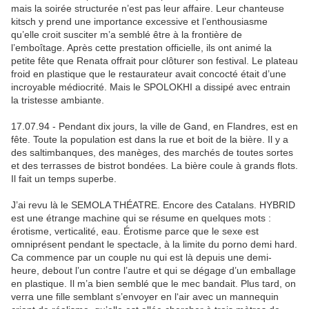
mais la soirée structurée n’est pas leur affaire. Leur chanteuse
kitsch y prend une importance excessive et l’enthousiasme
qu’elle croit susciter m’a semblé être à la frontière de
l’emboîtage. Après cette prestation officielle, ils ont animé la
petite fête que Renata offrait pour clôturer son festival. Le plateau
froid en plastique que le restaurateur avait concocté était d’une
incroyable médiocrité. Mais le SPOLOKHI a dissipé avec entrain
la tristesse ambiante.
17.07.94 - Pendant dix jours, la ville de Gand, en Flandres, est en
fête. Toute la population est dans la rue et boit de la bière. Il y a
des saltimbanques, des manèges, des marchés de toutes sortes
et des terrasses de bistrot bondées. La bière coule à grands flots.
Il fait un temps superbe.
J’ai revu là le SEMOLA THÉATRE. Encore des Catalans. HYBRID
est une étrange machine qui se résume en quelques mots :
érotisme, verticalité, eau. Érotisme parce que le sexe est
omniprésent pendant le spectacle, à la limite du porno demi hard.
Ca commence par un couple nu qui est là depuis une demi-
heure, debout l’un contre l’autre et qui se dégage d’un emballage
en plastique. Il m’a bien semblé que le mec bandait. Plus tard, on
verra une fille semblant s’envoyer en l‘air avec un mannequin