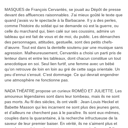
MASQUES de François Cervantès, se jouait au Dépôt de presse
devant des affluences raisonnables. J’ai mieux goûté le texte que
quand j’avais vu le spectacle à la Barbacane. Il y a des perles,
comme l’histoire du soldat qui se demande où est la guerre, ou
celle du marchand qui, bien calé sur ses coussins, admire un
tableau qui est fait de vous et de moi, du public. Les démarches
des personnages, attitudes, gestuelle, sont des petits chefs-
d’œuvre. Tout est dans la dentelle soutenu par une musique sans
agression. Malheureusement, Cervantès a choisi un parti pris de
lenteur dans et entre les tableaux, dont chacun constitue un tout
anecdotique en soi. Seul lien furtif, une femme avec un bébé
qu’on retrouve de loin en loin au gré de cette saga orientale. Un
peu d’ennui s’ensuit. C’est dommage. Ce qui devrait engendrer
une atmosphère ne fonctionne pas.
NADA THÉATRE propose un curieux ROMÉO ET JULIETTE. Les
amoureux légendaires sont dans leur tombeau, mais ils ne sont
pas morts. Au fil des siècles, ils ont vieilli : Jean-Louis Heckel et
Babette Masson qui les incarnent ne sont plus des jeunes gens,
et d’ailleurs ne cherchent pas à le paraître. Ils sont eux-mêmes,
couples dans la quarantaine, à la recherche infructueuse de la
saveur de leur premier baiser. En vérité, ils ne s’aiment plus et