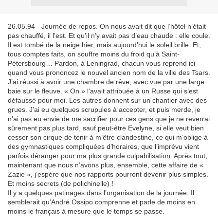
26.05.94 - Journée de repos. On nous avait dit que l’hôtel n’était
pas chauffé, il l’est. Et qu’il n’y avait pas d’eau chaude : elle coule.
Il est tombé de la neige hier, mais aujourd’hui le soleil brille. Et,
tous comptes faits, on souffre moins du froid qu’à Saint-
Pétersbourg… Pardon, à Leningrad, chacun vous reprend ici
quand vous prononcez le nouvel ancien nom de la ville des Tsars.
J’ai réussi à avoir une chambre de rêve, avec vue par une large
baie sur le fleuve. « On » l’avait attribuée à un Russe qui s’est
défaussé pour moi. Les autres donnent sur un chantier avec des
grues. J’ai eu quelques scrupules à accepter, et puis merde, je
n’ai pas eu envie de me sacrifier pour ces gens que je ne reverrai
sûrement pas plus tard, sauf peut-être Evelyne, si elle veut bien
cesser son cirque de tenir à m’être clandestine, ce qui m’oblige à
des gymnastiques compliquées d’horaires, que l’imprévu vient
parfois déranger pour ma plus grande culpabilisation. Après tout,
maintenant que nous n’avons plus, ensemble, cette affaire de «
Zazie », j’espère que nos rapports pourront devenir plus simples.
Et moins secrets (de polichinelle) !
Il y a quelques patinages dans l’organisation de la journée. Il
semblerait qu’André Ossipo comprenne et parle de moins en
moins le français à mesure que le temps se passe.