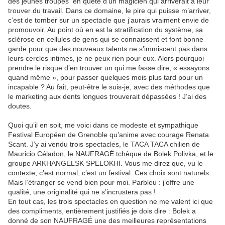
des jeunes troupes en quête d’un magicien qui arriverait à leur
trouver du travail. Dans ce domaine, le pire qui puisse m’arriver,
c’est de tomber sur un spectacle que j’aurais vraiment envie de
promouvoir. Au point où en est la stratification du système, sa
sclérose en cellules de gens qui se connaissent et font bonne
garde pour que des nouveaux talents ne s’immiscent pas dans
leurs cercles intimes, je ne peux rien pour eux. Alors pourquoi
prendre le risque d’en trouver un qui me fasse dire, « essayons
quand même », pour passer quelques mois plus tard pour un
incapable ? Au fait, peut-être le suis-je, avec des méthodes que
le marketing aux dents longues trouverait dépassées ! J’ai des
doutes.
Quoi qu’il en soit, me voici dans ce modeste et sympathique
Festival Européen de Grenoble qu’anime avec courage Renata
Scant. J’y ai vendu trois spectacles, le TACA TACA chilien de
Mauricio Céladon, le NAUFRAGÉ tchèque de Bolek Polivka, et le
groupe ARKHANGELSK SPELOKHI. Vous me direz que, vu le
contexte, c’est normal, c’est un festival. Ces choix sont naturels.
Mais l’étranger se vend bien pour moi. Parbleu : j’offre une
qualité, une originalité qui ne s’incrustera pas !
En tout cas, les trois spectacles en question ne me valent ici que
des compliments, entièrement justifiés je dois dire : Bolek a
donné de son NAUFRAGÉ une des meilleures représentations