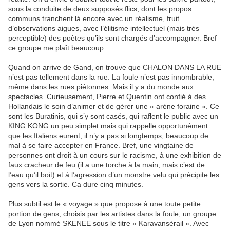
sous la conduite de deux supposés flics, dont les propos
communs tranchent là encore avec un réalisme, fruit
d’observations aigues, avec l’élitisme intellectuel (mais très
perceptible) des poètes qu’ils sont chargés d’accompagner. Bref
ce groupe me plaît beaucoup.
Quand on arrive de Gand, on trouve que CHALON DANS LA RUE
n’est pas tellement dans la rue. La foule n’est pas innombrable,
même dans les rues piétonnes. Mais il y a du monde aux
spectacles. Curieusement, Pierre et Quentin ont confié à des
Hollandais le soin d’animer et de gérer une « arène foraine ». Ce
sont les Buratinis, qui s’y sont casés, qui raflent le public avec un
KING KONG un peu simplet mais qui rappelle opportunément
que les Italiens eurent, il n’y a pas si longtemps, beaucoup de
mal à se faire accepter en France. Bref, une vingtaine de
personnes ont droit à un cours sur le racisme, à une exhibition de
faux cracheur de feu (il a une torche à la main, mais c’est de
l’eau qu’il boit) et à l’agression d’un monstre velu qui précipite les
gens vers la sortie. Ca dure cinq minutes.
Plus subtil est le « voyage » que propose à une toute petite
portion de gens, choisis par les artistes dans la foule, un groupe
de Lyon nommé SKENEE sous le titre « Karavansérail ». Avec