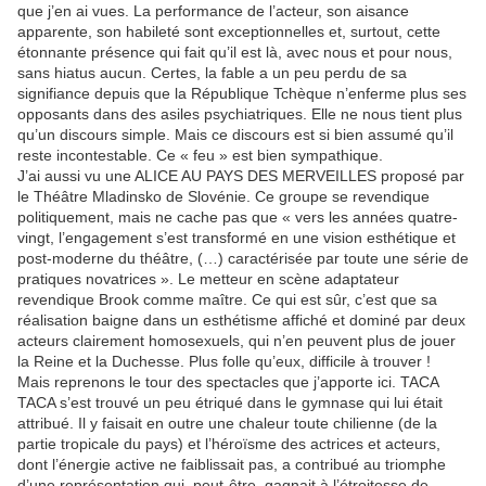
que j’en ai vues. La performance de l’acteur, son aisance
apparente, son habileté sont exceptionnelles et, surtout, cette
étonnante présence qui fait qu’il est là, avec nous et pour nous,
sans hiatus aucun. Certes, la fable a un peu perdu de sa
signifiance depuis que la République Tchèque n’enferme plus ses
opposants dans des asiles psychiatriques. Elle ne nous tient plus
qu’un discours simple. Mais ce discours est si bien assumé qu’il
reste incontestable. Ce « feu » est bien sympathique.
J’ai aussi vu une ALICE AU PAYS DES MERVEILLES proposé par
le Théâtre Mladinsko de Slovénie. Ce groupe se revendique
politiquement, mais ne cache pas que « vers les années quatre-
vingt, l’engagement s’est transformé en une vision esthétique et
post-moderne du théâtre, (…) caractérisée par toute une série de
pratiques novatrices ». Le metteur en scène adaptateur
revendique Brook comme maître. Ce qui est sûr, c’est que sa
réalisation baigne dans un esthétisme affiché et dominé par deux
acteurs clairement homosexuels, qui n’en peuvent plus de jouer
la Reine et la Duchesse. Plus folle qu’eux, difficile à trouver !
Mais reprenons le tour des spectacles que j’apporte ici. TACA
TACA s’est trouvé un peu étriqué dans le gymnase qui lui était
attribué. Il y faisait en outre une chaleur toute chilienne (de la
partie tropicale du pays) et l’héroïsme des actrices et acteurs,
dont l’énergie active ne faiblissait pas, a contribué au triomphe
d’une représentation qui, peut-être, gagnait à l’étroitesse de