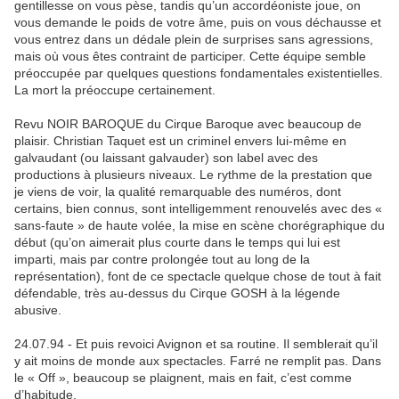
gentillesse on vous pèse, tandis qu’un accordéoniste joue, on
vous demande le poids de votre âme, puis on vous déchausse et
vous entrez dans un dédale plein de surprises sans agressions,
mais où vous êtes contraint de participer. Cette équipe semble
préoccupée par quelques questions fondamentales existentielles.
La mort la préoccupe certainement.
Revu NOIR BAROQUE du Cirque Baroque avec beaucoup de
plaisir. Christian Taquet est un criminel envers lui-même en
galvaudant (ou laissant galvauder) son label avec des
productions à plusieurs niveaux. Le rythme de la prestation que
je viens de voir, la qualité remarquable des numéros, dont
certains, bien connus, sont intelligemment renouvelés avec des «
sans-faute » de haute volée, la mise en scène chorégraphique du
début (qu’on aimerait plus courte dans le temps qui lui est
imparti, mais par contre prolongée tout au long de la
représentation), font de ce spectacle quelque chose de tout à fait
défendable, très au-dessus du Cirque GOSH à la légende
abusive.
24.07.94 - Et puis revoici Avignon et sa routine. Il semblerait qu’il
y ait moins de monde aux spectacles. Farré ne remplit pas. Dans
le « Off », beaucoup se plaignent, mais en fait, c’est comme
d’habitude.