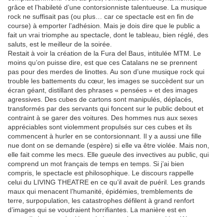
grâce et l’habileté d’une contorsionniste talentueuse. La musique
rock ne suffisait pas (ou plus… car ce spectacle est en fin de
course) à emporter l’adhésion. Mais je dois dire que le public a
fait un vrai triomphe au spectacle, dont le tableau, bien réglé, des
saluts, est le meilleur de la soirée.
Restait à voir la création de la Fura del Baus, intitulée MTM. Le
moins qu’on puisse dire, est que ces Catalans ne se prennent
pas pour des merdes de linottes. Au son d’une musique rock qui
trouble les battements du cœur, les images se succèdent sur un
écran géant, distillant des phrases « pensées » et des images
agressives. Des cubes de cartons sont manipulés, déplacés,
transformés par des servants qui foncent sur le public debout et
contraint à se garer des voitures. Des hommes nus aux sexes
appréciables sont violemment propulsés sur ces cubes et ils
commencent à hurler en se contorsionnant. Il y a aussi une fille
nue dont on se demande (espère) si elle va être violée. Mais non,
elle fait comme les mecs. Elle gueule des invectives au public, qui
comprend un mot français de temps en temps. Si j’ai bien
compris, le spectacle est philosophique. Le discours rappelle
celui du LIVING THEATRE en ce qu’il avait de puéril. Les grands
maux qui menacent l’humanité, épidémies, tremblements de
terre, surpopulation, les catastrophes défilent à grand renfort
d’images qui se voudraient horrifiantes. La manière est en