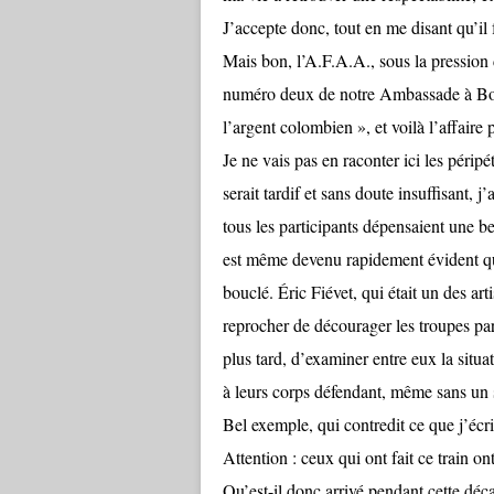
J’accepte donc, tout en me disant qu’il
Mais bon, l’A.F.A.A., sous la pression 
numéro deux de notre Ambassade à Bogo
l’argent colombien », et voilà l’affaire p
Je ne vais pas en raconter ici les périp
serait tardif et sans doute insuffisant, j
tous les participants dépensaient une be
est même devenu rapidement évident que
bouclé. Éric Fiévet, qui était un des art
reprocher de décourager les troupes par
plus tard, d’examiner entre eux la situat
à leurs corps défendant, même sans un 
Bel exemple, qui contredit ce que j’écr
Attention : ceux qui ont fait ce train o
Qu’est-il donc arrivé pendant cette déc