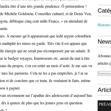
 faudra être d’une très grande prudence. Ô prémonition !
Caté
de Michèle Goldstein, Conseiller culturel, et de Denis Ven,
ta, débloque cinq cent mille Francs, « en attendant de
Histoire
artie.
éties. À mesure qu’il apparaissait que ledit argent colombien
News
’ai multiplié les mises en garde. Très vite il est apparu que
lle énergie qui ne serait pas récompensée par un salaire. Il
Abonnez-
 le budget voyages, fournisseurs etc. aurait du mal à être
articles 
isans du propos, s’en est retiré au mois d’août. Je me suis vu
 mes fax parisiens. Cela ne les a pas empêchés, je l’ai su
ion et de conclure que ce train, ils voulaient le faire, même
sou à gagner.
Artic
ivais récemment sur l’apathie des adolescents d’aujourd’hui.
nt dix à quinze de plus que les jeunes gens en question.
PRÉA
ade ?