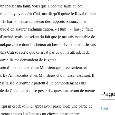
pour apaiser ma faim, voici que Coco me saute au cou,
 où il y avait déjà Cati, me dit qu’il quitte le Royal (il faut
é très harmonieuse au niveau des rapports sociaux), me
rac d’en assurer l’administration. « Hum ! », fais-je, flatté
’amitié, mais conscient du fait que je me sais incapable de
 quelque chose dont l’acheteur ait besoin évidemment. Je sais
. Mais Cati se récrie que ce n’est pas ce qu’ils attendent de
ouver. Ils me demandent de le gérer.
esoin d’une potiche, d’un Monsieur qui fasse sérieux et
s les Ambassades et les Ministères et qui fasse rassurant. Il
 pas laissé le souvenir partout d’un comportement sans
ule de Coco, on peut se poser des questions avant de mettre
Page
e qui m’est dévolu ici après avoir passé toute une partie de
Links
 trente années à n’être pas un citoyen à part entière.