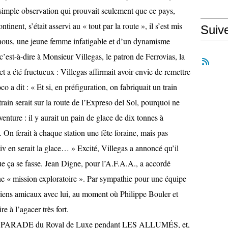
e simple observation qui prouvait seulement que ce pays,
inent, s’était asservi au « tout par la route », il s’est mis
Suiv
ïnous, une jeune femme infatigable et d’un dynamisme
c’est-à-dire à Monsieur Villegas, le patron de Ferrovias, la
 été fructueux : Villegas affirmait avoir envie de remettre
co a dit : « Et si, en préfiguration, on fabriquait un train
 train serait sur la route de l’Expreso del Sol, pourquoi ne
venture : il y aurait un pain de glace de dix tonnes à
 On ferait à chaque station une fête foraine, mais pas
tiv en serait la glace… » Excité, Villegas a annoncé qu’il
ue ça se fasse. Jean Digne, pour l’A.F.A.A., a accordé
e « mission exploratoire ». Par sympathie pour une équipe
ens amicaux avec lui, au moment où Philippe Bouler et
 à l’agacer très fort.
ir la PARADE du Royal de Luxe pendant LES ALLUMÉS, et,