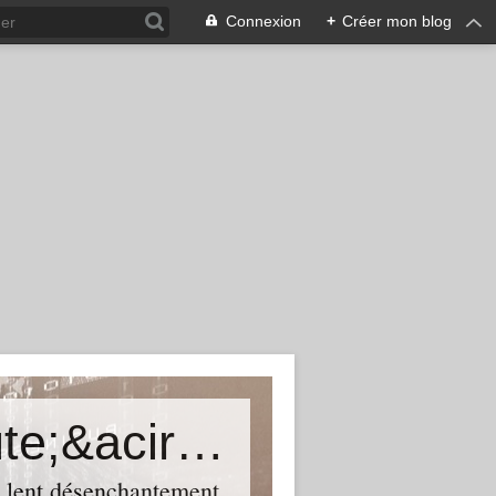
Connexion
+
Créer mon blog
Une certaine histoire du th&eacute;&acirc;tre
n lent désenchantement