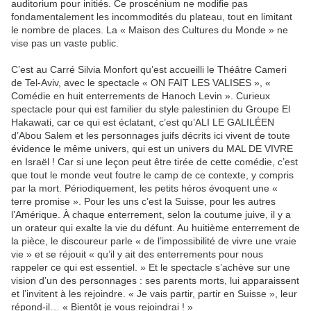
auditorium pour initiés. Ce proscénium ne modifie pas
fondamentalement les incommodités du plateau, tout en limitant
le nombre de places. La « Maison des Cultures du Monde » ne
vise pas un vaste public.
C’est au Carré Silvia Monfort qu’est accueilli le Théâtre Cameri
de Tel-Aviv, avec le spectacle « ON FAIT LES VALISES », «
Comédie en huit enterrements de Hanoch Levin ». Curieux
spectacle pour qui est familier du style palestinien du Groupe El
Hakawati, car ce qui est éclatant, c’est qu’ALI LE GALILÉEN
d’Abou Salem et les personnages juifs décrits ici vivent de toute
évidence le même univers, qui est un univers du MAL DE VIVRE
en Israël ! Car si une leçon peut être tirée de cette comédie, c’est
que tout le monde veut foutre le camp de ce contexte, y compris
par la mort. Périodiquement, les petits héros évoquent une «
terre promise ». Pour les uns c’est la Suisse, pour les autres
l’Amérique. À chaque enterrement, selon la coutume juive, il y a
un orateur qui exalte la vie du défunt. Au huitième enterrement de
la pièce, le discoureur parle « de l’impossibilité de vivre une vraie
vie » et se réjouit « qu’il y ait des enterrements pour nous
rappeler ce qui est essentiel. » Et le spectacle s’achève sur une
vision d’un des personnages : ses parents morts, lui apparaissent
et l’invitent à les rejoindre. « Je vais partir, partir en Suisse », leur
répond-il… « Bientôt je vous rejoindrai ! »