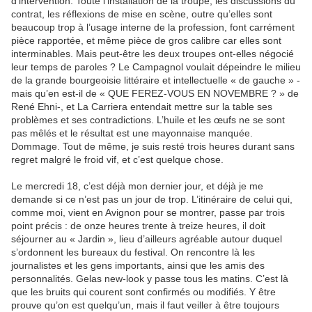
d’intervention. Toute l’installation de la troupe, les discussions du
contrat, les réflexions de mise en scène, outre qu’elles sont
beaucoup trop à l’usage interne de la profession, font carrément
pièce rapportée, et même pièce de gros calibre car elles sont
interminables. Mais peut-être les deux troupes ont-elles négocié
leur temps de paroles ? Le Campagnol voulait dépeindre le milieu
de la grande bourgeoisie littéraire et intellectuelle « de gauche » -
mais qu’en est-il de « QUE FEREZ-VOUS EN NOVEMBRE ? » de
René Ehni-, et La Carriera entendait mettre sur la table ses
problèmes et ses contradictions. L’huile et les œufs ne se sont
pas mêlés et le résultat est une mayonnaise manquée.
Dommage. Tout de même, je suis resté trois heures durant sans
regret malgré le froid vif, et c’est quelque chose.
Le mercredi 18, c’est déjà mon dernier jour, et déjà je me
demande si ce n’est pas un jour de trop. L’itinéraire de celui qui,
comme moi, vient en Avignon pour se montrer, passe par trois
point précis : de onze heures trente à treize heures, il doit
séjourner au « Jardin », lieu d’ailleurs agréable autour duquel
s’ordonnent les bureaux du festival. On rencontre là les
journalistes et les gens importants, ainsi que les amis des
personnalités. Gelas new-look y passe tous les matins. C’est là
que les bruits qui courent sont confirmés ou modifiés. Y être
prouve qu’on est quelqu’un, mais il faut veiller à être toujours