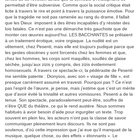
permettait d’être subversive. Comme quoi la social critique était
licite à travers le rire et point à travers la puissance émotive. Pour
que la tragédie ne soit pas ramenée au rang du drame, il fallait
que les Dieux imposent à des êtres incapables d’y résister des
lois fatales. Ce n’est pas une démarche très gauchiste que de
monter ces œuvres aujourd’hui. LES BACCHANTES se prêtaient
à un traitement érotique, voire orgiaque. La nudité est un
vêtement, chez Pesenti, mais elle est toujours pudique parce que
les gestes obscènes y sont forcenés chez les femmes et que,
chez les hommes, les corps sont maquillés, souillés de glaise
séchée, jusqu’aux zizis y compris, des zizis évidemment
homosexuels. À travers ce spectacle-ci, la pédérastie de Pesenti
me semble patente : Dionysos, avec son « visage de fille », est
presque carrément assumé en travesti. Pourquoi pas ? Ce n’est
pas l’esprit de l’œuvre, je pense, mais j’estime que c’est un mérite
que d’avoir évité la trivialité et autres vomissures. Pesenti a de la
tenue. Son spectacle, paradoxalement peut-être, souffre de
n’être QUE du théâtre, ce qui le rend austère. Nous sommes
habitués à avoir besoin d’aide pour ingurgiter un texte. Trop
souvent en plein feu, les acteurs n’ont pas la classe de savoir
communiquer pleinement leurs discours. Ils ne sont pas
soutenus, d’où cette impression que j’ai eue qu’il manquait de la
musique, quelque chose, ou des effets « étonnants ». Le