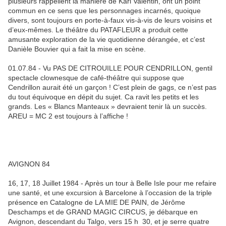
plusieurs rappellent la manière de Karl Valentin, ont un point
commun en ce sens que les personnages incarnés, quoique
divers, sont toujours en porte-à-faux vis-à-vis de leurs voisins et
d’eux-mêmes. Le théâtre du PATAFLEUR a produit cette
amusante exploration de la vie quotidienne dérangée, et c’est
Danièle Bouvier qui a fait la mise en scène.
01.07.84 - Vu PAS DE CITROUILLE POUR CENDRILLON, gentil
spectacle clownesque de café-théâtre qui suppose que
Cendrillon aurait été un garçon ! C’est plein de gags, ce n’est pas
du tout équivoque en dépit du sujet. Ca ravit les petits et les
grands. Les « Blancs Manteaux » devraient tenir là un succès.
AREU = MC 2 est toujours à l’affiche !
AVIGNON 84
16, 17, 18 Juillet 1984 - Après un tour à Belle Isle pour me refaire
une santé, et une excursion à Barcelone à l’occasion de la triple
présence en Catalogne de LA MIE DE PAIN, de Jérôme
Deschamps et de GRAND MAGIC CIRCUS, je débarque en
Avignon, descendant du Talgo, vers 15 h 30, et je serre quatre