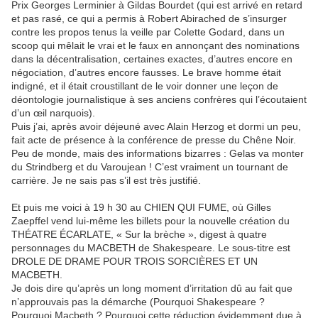
Prix Georges Lerminier à Gildas Bourdet (qui est arrivé en retard
et pas rasé, ce qui a permis à Robert Abirached de s’insurger
contre les propos tenus la veille par Colette Godard, dans un
scoop qui mêlait le vrai et le faux en annonçant des nominations
dans la décentralisation, certaines exactes, d’autres encore en
négociation, d’autres encore fausses. Le brave homme était
indigné, et il était croustillant de le voir donner une leçon de
déontologie journalistique à ses anciens confrères qui l’écoutaient
d’un œil narquois).
Puis j’ai, après avoir déjeuné avec Alain Herzog et dormi un peu,
fait acte de présence à la conférence de presse du Chêne Noir.
Peu de monde, mais des informations bizarres : Gelas va monter
du Strindberg et du Varoujean ! C’est vraiment un tournant de
carrière. Je ne sais pas s’il est très justifié.
Et puis me voici à 19 h 30 au CHIEN QUI FUME, où Gilles
Zaepffel vend lui-même les billets pour la nouvelle création du
THÉATRE ÉCARLATE, « Sur la brèche », digest à quatre
personnages du MACBETH de Shakespeare. Le sous-titre est
DROLE DE DRAME POUR TROIS SORCIÈRES ET UN
MACBETH.
Je dois dire qu’après un long moment d’irritation dû au fait que
n’approuvais pas la démarche (Pourquoi Shakespeare ?
Pourquoi Macbeth ? Pourquoi cette réduction évidemment due à