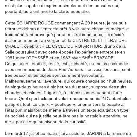
n’est plus capable d’exprimer simplement des pensées qui,
pourtant, auraient mérité la clarté populaire.
Cette ÉCHARPE ROUGE commençant À 20 heures, je me suis
retrouvé dehors à l’entracte prêt à voir autre chose, et malgré le
froid pénétrant provoqué par un mistral impétueux, j’ai décidé
d’aller un moment au verger, où le CENTRE DE LITTÉRATURE
ORALE « célébrait » LE CYCLE DU ROI ARTHUR. Bruno de la
Salle poursuivait avec cette épopée l’expérience entreprise en
1981 avec l’ODYSSÉE et en 1983 avec SHÉHÉRAZADE.
Ce qui, alors, était dit, récité, est ici chanté, au moins psalmodié
avec une musique de Jean-Paul Auboux. Les voix, les sons, sont
très beaux, et les textes sont sûrement envoûtants.
Malheureusement, l’aventure, qui couvre chaque soir huit heures,
de vingt-deux heures à six heures du matin, suppose des nuits
chaudes et calmes. Frigorifié, j’ai démissionné au bout d’une
heure. Quel spectacle peut valoir une pneumonie ? D’autant plus
qu’après tout, ce choix, « poétique », orienté vers la beauté à
l’état pur, mais tout de même à travers un texte exaltant un type
de société qui ne justifie peut-être pas la nostalgie attendrie, ne
me « parlait » qu’au niveau de la curiosité.
Le mardi 17 juillet au matin, j’ai assisté au JARDIN à la remise du