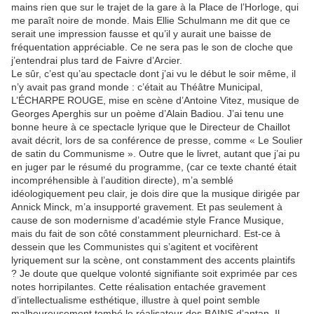
mains rien que sur le trajet de la gare à la Place de l’Horloge, qui
me paraît noire de monde. Mais Ellie Schulmann me dit que ce
serait une impression fausse et qu’il y aurait une baisse de
fréquentation appréciable. Ce ne sera pas le son de cloche que
j’entendrai plus tard de Faivre d’Arcier.
Le sûr, c’est qu’au spectacle dont j’ai vu le début le soir même, il
n’y avait pas grand monde : c’était au Théâtre Municipal,
L’ÉCHARPE ROUGE, mise en scène d’Antoine Vitez, musique de
Georges Aperghis sur un poème d’Alain Badiou. J’ai tenu une
bonne heure à ce spectacle lyrique que le Directeur de Chaillot
avait décrit, lors de sa conférence de presse, comme « Le Soulier
de satin du Communisme ». Outre que le livret, autant que j’ai pu
en juger par le résumé du programme, (car ce texte chanté était
incompréhensible à l’audition directe), m’a semblé
idéologiquement peu clair, je dois dire que la musique dirigée par
Annick Minck, m’a insupporté gravement. Et pas seulement à
cause de son modernisme d’académie style France Musique,
mais du fait de son côté constamment pleurnichard. Est-ce à
dessein que les Communistes qui s’agitent et vocifèrent
lyriquement sur la scène, ont constamment des accents plaintifs
? Je doute que quelque volonté signifiante soit exprimée par ces
notes horripilantes. Cette réalisation entachée gravement
d’intellectualisme esthétique, illustre à quel point semble
malheureusement tombé le réalisateur des BAINS d’antan. Il