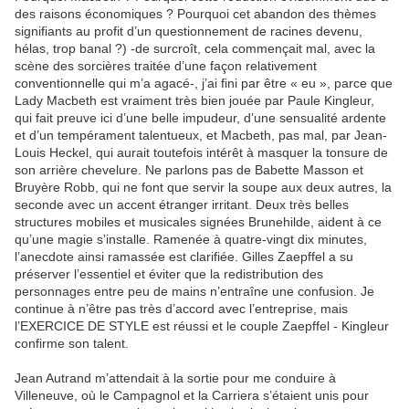
des raisons économiques ? Pourquoi cet abandon des thèmes
signifiants au profit d’un questionnement de racines devenu,
hélas, trop banal ?) -de surcroît, cela commençait mal, avec la
scène des sorcières traitée d’une façon relativement
conventionnelle qui m’a agacé-, j’ai fini par être « eu », parce que
Lady Macbeth est vraiment très bien jouée par Paule Kingleur,
qui fait preuve ici d’une belle impudeur, d’une sensualité ardente
et d’un tempérament talentueux, et Macbeth, pas mal, par Jean-
Louis Heckel, qui aurait toutefois intérêt à masquer la tonsure de
son arrière chevelure. Ne parlons pas de Babette Masson et
Bruyère Robb, qui ne font que servir la soupe aux deux autres, la
seconde avec un accent étranger irritant. Deux très belles
structures mobiles et musicales signées Brunehilde, aident à ce
qu’une magie s’installe. Ramenée à quatre-vingt dix minutes,
l’anecdote ainsi ramassée est clarifiée. Gilles Zaepffel a su
préserver l’essentiel et éviter que la redistribution des
personnages entre peu de mains n’entraîne une confusion. Je
continue à n’être pas très d’accord avec l’entreprise, mais
l’EXERCICE DE STYLE est réussi et le couple Zaepffel - Kingleur
confirme son talent.
Jean Autrand m’attendait à la sortie pour me conduire à
Villeneuve, où le Campagnol et la Carriera s’étaient unis pour