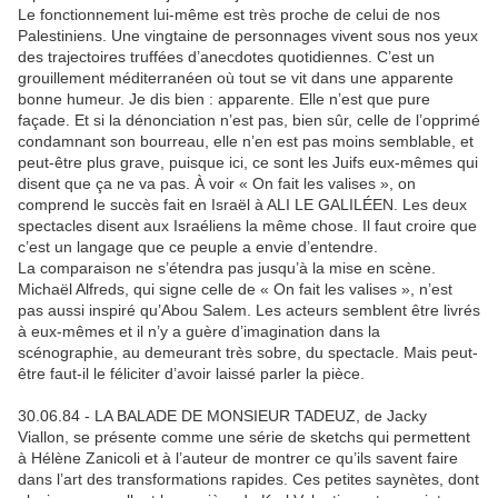
Le fonctionnement lui-même est très proche de celui de nos
Palestiniens. Une vingtaine de personnages vivent sous nos yeux
des trajectoires truffées d’anecdotes quotidiennes. C’est un
grouillement méditerranéen où tout se vit dans une apparente
bonne humeur. Je dis bien : apparente. Elle n’est que pure
façade. Et si la dénonciation n’est pas, bien sûr, celle de l’opprimé
condamnant son bourreau, elle n’en est pas moins semblable, et
peut-être plus grave, puisque ici, ce sont les Juifs eux-mêmes qui
disent que ça ne va pas. À voir « On fait les valises », on
comprend le succès fait en Israël à ALI LE GALILÉEN. Les deux
spectacles disent aux Israéliens la même chose. Il faut croire que
c’est un langage que ce peuple a envie d’entendre.
La comparaison ne s’étendra pas jusqu’à la mise en scène.
Michaël Alfreds, qui signe celle de « On fait les valises », n’est
pas aussi inspiré qu’Abou Salem. Les acteurs semblent être livrés
à eux-mêmes et il n’y a guère d’imagination dans la
scénographie, au demeurant très sobre, du spectacle. Mais peut-
être faut-il le féliciter d’avoir laissé parler la pièce.
30.06.84 - LA BALADE DE MONSIEUR TADEUZ, de Jacky
Viallon, se présente comme une série de sketchs qui permettent
à Hélène Zanicoli et à l’auteur de montrer ce qu’ils savent faire
dans l’art des transformations rapides. Ces petites saynètes, dont