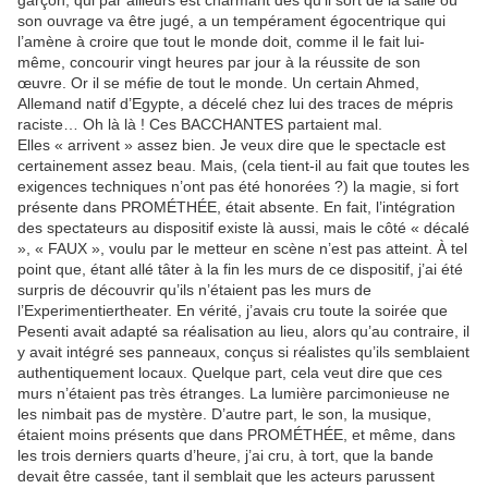
garçon, qui par ailleurs est charmant dès qu’il sort de la salle où
son ouvrage va être jugé, a un tempérament égocentrique qui
l’amène à croire que tout le monde doit, comme il le fait lui-
même, concourir vingt heures par jour à la réussite de son
œuvre. Or il se méfie de tout le monde. Un certain Ahmed,
Allemand natif d’Egypte, a décelé chez lui des traces de mépris
raciste… Oh là là ! Ces BACCHANTES partaient mal.
Elles « arrivent » assez bien. Je veux dire que le spectacle est
certainement assez beau. Mais, (cela tient-il au fait que toutes les
exigences techniques n’ont pas été honorées ?) la magie, si fort
présente dans PROMÉTHÉE, était absente. En fait, l’intégration
des spectateurs au dispositif existe là aussi, mais le côté « décalé
», « FAUX », voulu par le metteur en scène n’est pas atteint. À tel
point que, étant allé tâter à la fin les murs de ce dispositif, j’ai été
surpris de découvrir qu’ils n’étaient pas les murs de
l’Experimentiertheater. En vérité, j’avais cru toute la soirée que
Pesenti avait adapté sa réalisation au lieu, alors qu’au contraire, il
y avait intégré ses panneaux, conçus si réalistes qu’ils semblaient
authentiquement locaux. Quelque part, cela veut dire que ces
murs n’étaient pas très étranges. La lumière parcimonieuse ne
les nimbait pas de mystère. D’autre part, le son, la musique,
étaient moins présents que dans PROMÉTHÉE, et même, dans
les trois derniers quarts d’heure, j’ai cru, à tort, que la bande
devait être cassée, tant il semblait que les acteurs parussent