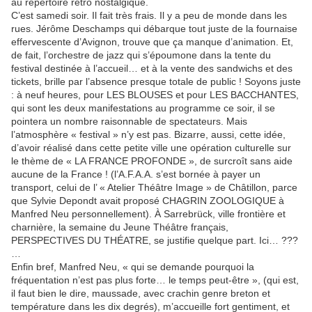
au répertoire rétro nostalgique.
C’est samedi soir. Il fait très frais. Il y a peu de monde dans les
rues. Jérôme Deschamps qui débarque tout juste de la fournaise
effervescente d’Avignon, trouve que ça manque d’animation. Et,
de fait, l’orchestre de jazz qui s’époumone dans la tente du
festival destinée à l’accueil… et à la vente des sandwichs et des
tickets, brille par l’absence presque totale de public ! Soyons juste
: à neuf heures, pour LES BLOUSES et pour LES BACCHANTES,
qui sont les deux manifestations au programme ce soir, il se
pointera un nombre raisonnable de spectateurs. Mais
l’atmosphère « festival » n’y est pas. Bizarre, aussi, cette idée,
d’avoir réalisé dans cette petite ville une opération culturelle sur
le thème de « LA FRANCE PROFONDE », de surcroît sans aide
aucune de la France ! (l’A.F.A.A. s’est bornée à payer un
transport, celui de l’ « Atelier Théâtre Image » de Châtillon, parce
que Sylvie Depondt avait proposé CHAGRIN ZOOLOGIQUE à
Manfred Neu personnellement). À Sarrebrück, ville frontière et
charnière, la semaine du Jeune Théâtre français,
PERSPECTIVES DU THÉATRE, se justifie quelque part. Ici… ???
…
Enfin bref, Manfred Neu, « qui se demande pourquoi la
fréquentation n’est pas plus forte… le temps peut-être », (qui est,
il faut bien le dire, maussade, avec crachin genre breton et
température dans les dix degrés), m’accueille fort gentiment, et