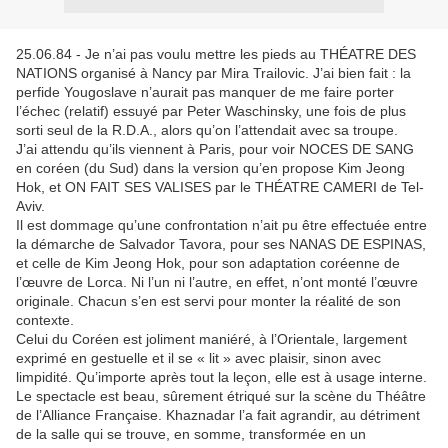
25.06.84 - Je n’ai pas voulu mettre les pieds au THÉATRE DES
NATIONS organisé à Nancy par Mira Trailovic. J’ai bien fait : la
perfide Yougoslave n’aurait pas manquer de me faire porter
l’échec (relatif) essuyé par Peter Waschinsky, une fois de plus
sorti seul de la R.D.A., alors qu’on l’attendait avec sa troupe.
J’ai attendu qu’ils viennent à Paris, pour voir NOCES DE SANG
en coréen (du Sud) dans la version qu’en propose Kim Jeong
Hok, et ON FAIT SES VALISES par le THÉATRE CAMERI de Tel-
Aviv.
Il est dommage qu’une confrontation n’ait pu être effectuée entre
la démarche de Salvador Tavora, pour ses NANAS DE ESPINAS,
et celle de Kim Jeong Hok, pour son adaptation coréenne de
l’œuvre de Lorca. Ni l’un ni l’autre, en effet, n’ont monté l’œuvre
originale. Chacun s’en est servi pour monter la réalité de son
contexte.
Celui du Coréen est joliment maniéré, à l’Orientale, largement
exprimé en gestuelle et il se « lit » avec plaisir, sinon avec
limpidité. Qu’importe après tout la leçon, elle est à usage interne.
Le spectacle est beau, sûrement étriqué sur la scène du Théâtre
de l’Alliance Française. Khaznadar l’a fait agrandir, au détriment
de la salle qui se trouve, en somme, transformée en un