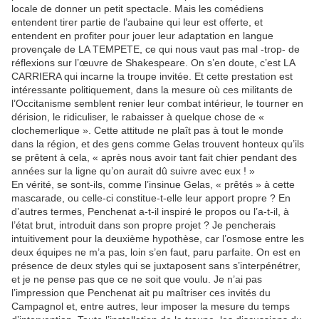
locale de donner un petit spectacle. Mais les comédiens
entendent tirer partie de l’aubaine qui leur est offerte, et
entendent en profiter pour jouer leur adaptation en langue
provençale de LA TEMPETE, ce qui nous vaut pas mal -trop- de
réflexions sur l’œuvre de Shakespeare. On s’en doute, c’est LA
CARRIERA qui incarne la troupe invitée. Et cette prestation est
intéressante politiquement, dans la mesure où ces militants de
l’Occitanisme semblent renier leur combat intérieur, le tourner en
dérision, le ridiculiser, le rabaisser à quelque chose de «
clochemerlique ». Cette attitude ne plaît pas à tout le monde
dans la région, et des gens comme Gelas trouvent honteux qu’ils
se prêtent à cela, « après nous avoir tant fait chier pendant des
années sur la ligne qu’on aurait dû suivre avec eux ! »
En vérité, se sont-ils, comme l’insinue Gelas, « prêtés » à cette
mascarade, ou celle-ci constitue-t-elle leur apport propre ? En
d’autres termes, Penchenat a-t-il inspiré le propos ou l’a-t-il, à
l’état brut, introduit dans son propre projet ? Je pencherais
intuitivement pour la deuxième hypothèse, car l’osmose entre les
deux équipes ne m’a pas, loin s’en faut, paru parfaite. On est en
présence de deux styles qui se juxtaposent sans s’interpénétrer,
et je ne pense pas que ce ne soit que voulu. Je n’ai pas
l’impression que Penchenat ait pu maîtriser ces invités du
Campagnol et, entre autres, leur imposer la mesure du temps