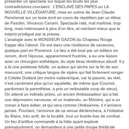
présenter un spectacle sur lequel les bruits les plus
contradictoires couraient : L’ENCLAVE DES PAPES ou LA
NOUVELLE VILLÉGIATURE, mise en scène de Jean-Claude
Penchenat sur un texte écrit en cours de répétition par un élève
de Pasolini, Vincenzo Cerami. Spectacle raté, mal maîtrisé, trop
long, mais intéressant à plus d’un titre, et méritant mieux que le
mépris prodigué par la presse.
L’analogie avec le MONSIEUR GAZON du Chapeau Rouge
frappe dès l’abord. On est dans une résidence de vacances,
quelque part en Provence. Le lieu a été loué par un éditeur en
renom, dont l’épouse, apparemment frustrée, a eu une liaison
avec un chirurgien esthétique, du style beau ténébreux abusif. Il y
a là une poétesse fofolle, un auteur qui sèche sur la fin de son
manuscrit, une critique langue de vipère qui fait fortement songer
à Colette Godard (en moins cadavérique, car la pauvre, au réel,
n’est carrément plus qu’un squelette, de même que Cournot,
pardonnez la parenthèse, a pris un redoutable coup de vieux).
On attend un individu prévu, un ancien Ambassadeur qui a fait
une dépression nerveuse, et un inattendu, un Ministre, qui a un
roman à faire éditer, et qui sera comme l’Arlésienne, il n’arrivera
jamais. Pourtant, l’annonce de sa venue déclenchera, à l’initiative
du Maire, très actif, de la localité, tout un branle-bas de combat.
Un feu d’artifice commandé à la hâte ayant explosé
prématurément, on demandera à une petite troupe théâtrale