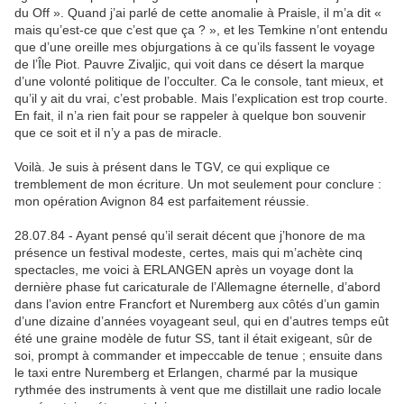
du Off ». Quand j’ai parlé de cette anomalie à Praisle, il m’a dit «
mais qu’est-ce que c’est que ça ? », et les Temkine n’ont entendu
que d’une oreille mes objurgations à ce qu’ils fassent le voyage
de l’Île Piot. Pauvre Zivaljic, qui voit dans ce désert la marque
d’une volonté politique de l’occulter. Ca le console, tant mieux, et
qu’il y ait du vrai, c’est probable. Mais l’explication est trop courte.
En fait, il n’a rien fait pour se rappeler à quelque bon souvenir
que ce soit et il n’y a pas de miracle.
Voilà. Je suis à présent dans le TGV, ce qui explique ce
tremblement de mon écriture. Un mot seulement pour conclure :
mon opération Avignon 84 est parfaitement réussie.
28.07.84 - Ayant pensé qu’il serait décent que j’honore de ma
présence un festival modeste, certes, mais qui m’achète cinq
spectacles, me voici à ERLANGEN après un voyage dont la
dernière phase fut caricaturale de l’Allemagne éternelle, d’abord
dans l’avion entre Francfort et Nuremberg aux côtés d’un gamin
d’une dizaine d’années voyageant seul, qui en d’autres temps eût
été une graine modèle de futur SS, tant il était exigeant, sûr de
soi, prompt à commander et impeccable de tenue ; ensuite dans
le taxi entre Nuremberg et Erlangen, charmé par la musique
rythmée des instruments à vent que me distillait une radio locale