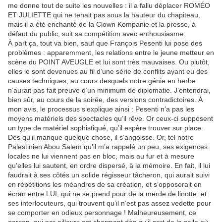
me donne tout de suite les nouvelles : il a fallu déplacer ROMÉO
ET JULIETTE qui ne tenait pas sous la hauteur du chapiteau,
mais il a été enchanté de la Clown Kompanie et la presse, à
défaut du public, suit sa compétition avec enthousiasme.
À part ça, tout va bien, sauf que François Pesenti lui pose des
problèmes : apparemment, les relations entre le jeune metteur en
scène du POINT AVEUGLE et lui sont très mauvaises. Ou plutôt,
elles le sont devenues au fil d’une série de conflits ayant eu des
causes techniques, au cours desquels notre génie en herbe
n’aurait pas fait preuve d’un minimum de diplomatie. J’entendrai,
bien sûr, au cours de la soirée, des versions contradictoires. À
mon avis, le processus s’explique ainsi : Pesenti n’a pas les
moyens matériels des spectacles qu’il rêve. Or ceux-ci supposent
un type de matériel sophistiqué, qu’il espère trouver sur place.
Dès qu’il manque quelque chose, il s’angoisse. Or, tel notre
Palestinien Abou Salem qu’il m’a rappelé un peu, ses exigences
locales ne lui viennent pas en bloc, mais au fur et à mesure
qu’elles lui sautent, en ordre dispersé, à la mémoire. En fait, il lui
faudrait à ses côtés un solide régisseur tâcheron, qui aurait suivi
en répétitions les méandres de sa création, et s’opposerait en
écran entre LUI, qui ne se prend pour de la merde de linotte, et
ses interlocuteurs, qui trouvent qu’il n’est pas assez vedette pour
se comporter en odieux personnage ! Malheureusement, ce