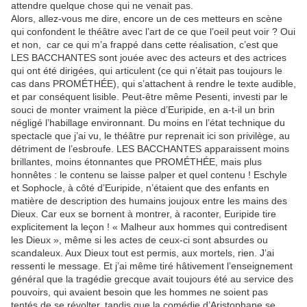
attendre quelque chose qui ne venait pas.
Alors, allez-vous me dire, encore un de ces metteurs en scène
qui confondent le théâtre avec l’art de ce que l’oeil peut voir ? Oui
et non, car ce qui m’a frappé dans cette réalisation, c’est que
LES BACCHANTES sont jouée avec des acteurs et des actrices
qui ont été dirigées, qui articulent (ce qui n’était pas toujours le
cas dans PROMÉTHÉE), qui s’attachent à rendre le texte audible,
et par conséquent lisible. Peut-être même Pesenti, investi par le
souci de monter vraiment la pièce d’Euripide, en a-t-il un brin
négligé l’habillage environnant. Du moins en l’état technique du
spectacle que j’ai vu, le théâtre pur reprenait ici son privilège, au
détriment de l’esbroufe. LES BACCHANTES apparaissent moins
brillantes, moins étonnantes que PROMÉTHÉE, mais plus
honnêtes : le contenu se laisse palper et quel contenu ! Eschyle
et Sophocle, à côté d’Euripide, n’étaient que des enfants en
matière de description des humains joujoux entre les mains des
Dieux. Car eux se bornent à montrer, à raconter, Euripide tire
explicitement la leçon ! « Malheur aux hommes qui contredisent
les Dieux », même si les actes de ceux-ci sont absurdes ou
scandaleux. Aux Dieux tout est permis, aux mortels, rien. J’ai
ressenti le message. Et j’ai même tiré hâtivement l’enseignement
général que la tragédie grecque avait toujours été au service des
pouvoirs, qui avaient besoin que les hommes ne soient pas
tentés de se révolter, tandis que la comédie d’Aristophane se