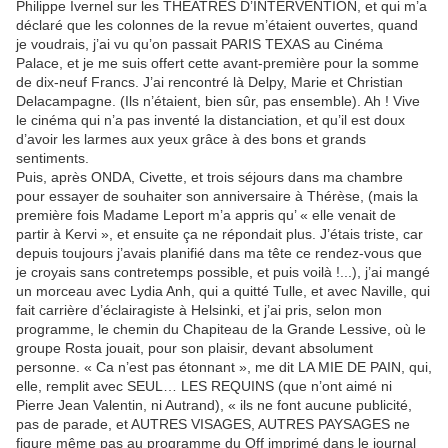
Philippe Ivernel sur les THÉATRES D’INTERVENTION, et qui m’a
déclaré que les colonnes de la revue m’étaient ouvertes, quand
je voudrais, j’ai vu qu’on passait PARIS TEXAS au Cinéma
Palace, et je me suis offert cette avant-première pour la somme
de dix-neuf Francs. J’ai rencontré là Delpy, Marie et Christian
Delacampagne. (Ils n’étaient, bien sûr, pas ensemble). Ah ! Vive
le cinéma qui n’a pas inventé la distanciation, et qu’il est doux
d’avoir les larmes aux yeux grâce à des bons et grands
sentiments.
Puis, après ONDA, Civette, et trois séjours dans ma chambre
pour essayer de souhaiter son anniversaire à Thérèse, (mais la
première fois Madame Leport m’a appris qu’ « elle venait de
partir à Kervi », et ensuite ça ne répondait plus. J’étais triste, car
depuis toujours j’avais planifié dans ma tête ce rendez-vous que
je croyais sans contretemps possible, et puis voilà !...), j’ai mangé
un morceau avec Lydia Anh, qui a quitté Tulle, et avec Naville, qui
fait carrière d’éclairagiste à Helsinki, et j’ai pris, selon mon
programme, le chemin du Chapiteau de la Grande Lessive, où le
groupe Rosta jouait, pour son plaisir, devant absolument
personne. « Ca n’est pas étonnant », me dit LA MIE DE PAIN, qui,
elle, remplit avec SEUL… LES REQUINS (que n’ont aimé ni
Pierre Jean Valentin, ni Autrand), « ils ne font aucune publicité,
pas de parade, et AUTRES VISAGES, AUTRES PAYSAGES ne
figure même pas au programme du Off imprimé dans le journal