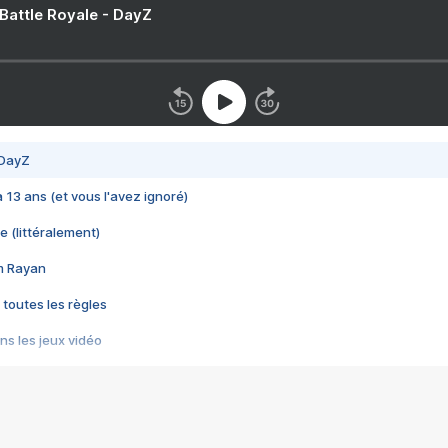
 Battle Royale - DayZ
 DayZ
 a 13 ans (et vous l'avez ignoré)
e (littéralement)
im Rayan
 toutes les règles
s les jeux vidéo
us choquant de Rockstar ? - Le scandale BULLY
e plus moche de Steam