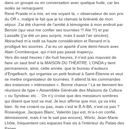
dans un groupe ou en conversation avec quelque huile, car les
isolés se remarquent.
René Praisle m’a mis, en me voyant là, « observateur de son prix
du Off », malgré le fait que je lui clamais la brièveté de mon
séjour. J’ai été charmé de l’amitié à témoignée à mon endroit par
Benoin (qui veut me confier ses tournées !!! Aïe !!!) et par
Lassalle (j’ai été un peu surpris, mais il avait l’air sincère).
Abirached m’a redit sa haute considération et Renard m’a
prodigué les sourires. J’ai eu un aparté d’une demi-heure avec
Alain Crombecque, qui n’est pas passé inaperçu.
Vers dix-sept heures / dix-huit heures, il n’est pas mauvais de
faire un saut bref à la MAISON DU THÉATRE. L’ONDA y tient
permanence, ainsi, cette année, que le bureau d’auteurs
d’Engelbach, qui organise un petit festival à Saint-Étienne et veut
se mettre organisateur de tournées. Il attend là les commandes
des instances « intéressées ». Bonne chance ! Là se tiennent les
réunions de type « Assemblée Générale des Maisons de Culture
» ou Syndeac etc… On n’y croise que des messieurs sombres
qui disent que tout va mal. Je leur affirme que moi, ça va très
bien. Ils me croient ou pas, mais c’est le B.A-BA, n’est-ce pas ?
Rosevègue, Jacques Blanc, Valentin (qui est, m’a-t-on confié,
démissionné, mais il ne le sait pas encore), Würtz, Jean-Marie
Lhôte, fréquentent ces espaces frais sis à l’intérieur du Palais des
Papes.