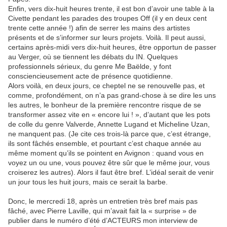
Enfin, vers dix-huit heures trente, il est bon d’avoir une table à la
Civette pendant les parades des troupes Off (il y en deux cent
trente cette année !) afin de serrer les mains des artistes
présents et de s’informer sur leurs projets. Voilà. Il peut aussi,
certains après-midi vers dix-huit heures, être opportun de passer
au Verger, où se tiennent les débats du IN. Quelques
professionnels sérieux, du genre Me Baëlde, y font
consciencieusement acte de présence quotidienne.
Alors voilà, en deux jours, ce cheptel ne se renouvelle pas, et
comme, profondément, on n’a pas grand-chose à se dire les uns
les autres, le bonheur de la première rencontre risque de se
transformer assez vite en « encore lui ! », d’autant que les pots
de colle du genre Valverde, Annette Lugand et Micheline Uzan,
ne manquent pas. (Je cite ces trois-là parce que, c’est étrange,
ils sont fâchés ensemble, et pourtant c’est chaque année au
même moment qu’ils se pointent en Avignon : quand vous en
voyez un ou une, vous pouvez être sûr que le même jour, vous
croiserez les autres). Alors il faut être bref. L’idéal serait de venir
un jour tous les huit jours, mais ce serait la barbe.
Donc, le mercredi 18, après un entretien très bref mais pas
fâché, avec Pierre Laville, qui m’avait fait la « surprise » de
publier dans le numéro d’été d’ACTEURS mon interview de