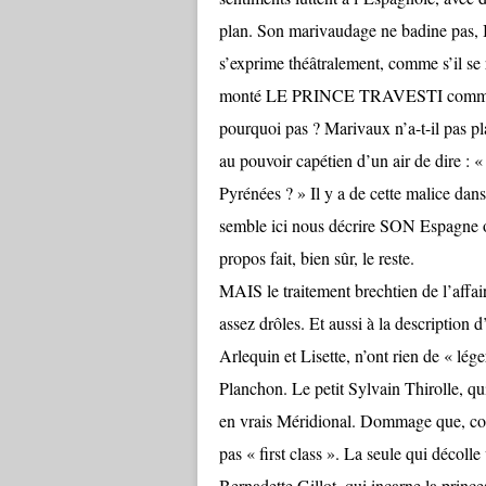
plan. Son marivaudage ne badine pas, I
s’exprime théâtralement, comme s’il se 
monté LE PRINCE TRAVESTI com
pourquoi pas ? Marivaux n’a-t-il pas pl
au pouvoir capétien d’un air de dire :
Pyrénées ? » Il y a de cette malice dan
semble ici nous décrire SON Espagne o
propos fait, bien sûr, le reste.
MAIS le traitement brechtien de l’af
assez drôles. Et aussi à la description
Arlequin et Lisette, n’ont rien de « lége
Planchon. Le petit Sylvain Thirolle, qu
en vrais Méridional. Dommage que, comme 
pas « first class ». La seule qui décoll
Bernadette Gillot, qui incarne la princ