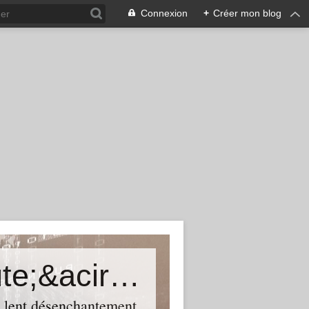
Connexion
+
Créer mon blog
Une certaine histoire du th&eacute;&acirc;tre
n lent désenchantement