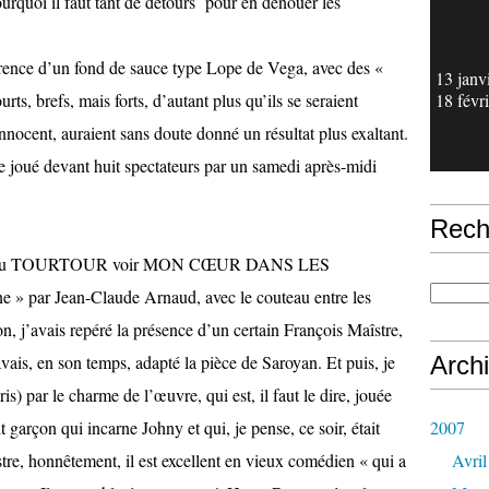
urquoi il faut tant de détours pour en dénouer les
rence d’un fond de sauce type Lope de Vega, avec des «
13 janv
ts, brefs, mais forts, d’autant plus qu’ils se seraient
18 févr
cent, auraient sans doute donné un résultat plus exaltant.
le joué devant huit spectateurs par un samedi après-midi
Rech
is allé au TOURTOUR voir MON CŒUR DANS LES
» par Jean-Claude Arnaud, avec le couteau entre les
on, j’avais repéré la présence d’un certain François Maîstre,
’avais, en son temps, adapté la pièce de Saroyan. Et puis, je
Arch
pris) par le charme de l’œuvre, qui est, il faut le dire, jouée
 garçon qui incarne Johny et qui, je pense, ce soir, était
2007
e, honnêtement, il est excellent en vieux comédien « qui a
Avril