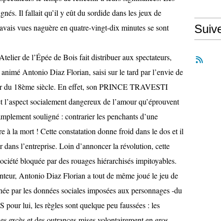
gnés. Il fallait qu’il y eût du sordide dans les jeux de
’avais vues naguère en quatre-vingt-dix minutes se sont
Suiv
’Atelier de l’Épée de Bois fait distribuer aux spectateurs,
 animé Antonio Diaz Florian, saisi sur le tard par l’envie de
uteur du 18ème siècle. En effet, son PRINCE TRAVESTI
 et l’aspect socialement dangereux de l’amour qu’éprouvent
 amplement souligné : contrarier les penchants d’une
e à la mort ! Cette constatation donne froid dans le dos et il
ur dans l’entreprise. Loin d’annoncer la révolution, cette
société bloquée par des rouages hiérarchisés impitoyables.
santeur, Antonio Diaz Florian a tout de même joué le jeu de
liénée par les données sociales imposées aux personnages -du
 pour lui, les règles sont quelque peu faussées : les
des excès et des outrances mises volontairement en gros