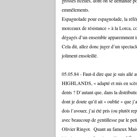
grosses ficelles, dont on se demande po
emmêlements.
Espagnolade pour espagnolade, la réfé
morceaux de résistance » à la Lorca, cour
dégagés d’un ensemble apparemment inno
Cela dit, allez donc juger d’un spectac
joliment ensoleillé.
05.05.84 - Faut-il dire que je su
HIGHLANDS, « adapté et mis en scène 
dents ? D’autant que, dans la distributi
dont je doute qu’il ait « oublié » que j
dois l’avouer, j’ai été pris (ou plutôt re
avec beaucoup de gentillesse par le petit
Olivier Ringot. Quant au fameux Maistr