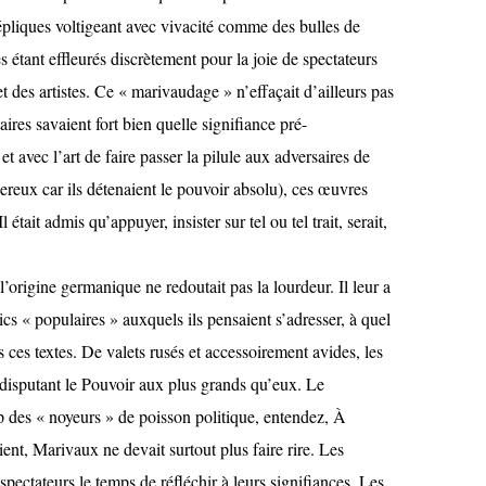
répliques voltigeant avec vivacité comme des bulles de
s étant effleurés discrètement pour la joie de spectateurs
et des artistes. Ce « marivaudage » n’effaçait d’ailleurs pas
aires savaient fort bien quelle signifiance pré-
et avec l’art de faire passer la pilule aux adversaires de
gereux car ils détenaient le pouvoir absolu), ces œuvres
était admis qu’appuyer, insister sur tel ou tel trait, serait,
l’origine germanique ne redoutait pas la lourdeur. Il leur a
cs « populaires » auxquels ils pensaient s’adresser, à quel
ns ces textes. De valets rusés et accessoirement avides, les
 disputant le Pouvoir aux plus grands qu’eux. Le
 des « noyeurs » de poisson politique, entendez, À
 Marivaux ne devait surtout plus faire rire. Les
spectateurs le temps de réfléchir à leurs signifiances. Les