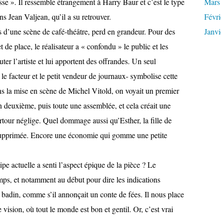
sse ». Il ressemble étrangement à Harry Baur et c’est le type
Mars
s Jean Valjean, qu’il a su retrouver.
Févri
s d’une scène de café-théâtre, perd en grandeur. Pour des
Janvi
 de place, le réalisateur a « confondu » le public et les
ter l’artiste et lui apportent des offrandes. Un seul
 le facteur et le petit vendeur de journaux- symbolise cette
ans la mise en scène de Michel Vitold, on voyait un premier
un deuxième, puis toute une assemblée, et cela créait une
rtour néglige. Quel dommage aussi qu’Esther, la fille de
é supprimée. Encore une économie qui gomme une petite
pe actuelle a senti l’aspect épique de la pièce ? Le
emps, et notamment au début pour dire les indications
n badin, comme s’il annonçait un conte de fées. Il nous place
 vision, où tout le monde est bon et gentil. Or, c’est vrai