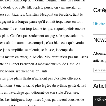
. Je doute que cette fille replète puisse en vrai susciter un
Caté
oses sont bizarres. Christian Neupont en Frédéric, tient le
agaçant à la longue parce qu’il en fait trop. Tous en font
Histoire
n scène. Ils en font trop tout le temps, et quelquefois encore
s plan. Ce n’est pas seulement un gag si le spectacle finit
News
cas où l’on aurait pas compris, c’est bien cela qu’a voulu
 jeu s’amplifie, se ralentit, se fausse, le temps de
Abonnez-
 à mettre en exergue. Michel Mourtérot n’est pas mal, sans
articles 
enté de Lionel Parlier en Ambassadeur Roi de Castille !
avez-vous, n’étaient pas brillants !
es gros plans flashs n’auraient pas étés plus efficaces,
u moins à une vivacité plus légère du rythme général. Tel
Artic
dans un bavardage qui, détourné de son style d’écriture,
e. Les intrigues, trop mises à jour, paraissent cousues de
PRÉA