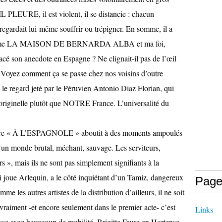
L PLEURE, il est violent, il se distancie : chacun
regardait lui-même souffrir ou trépigner. En somme, il a
me LA MAISON DE BERNARDA ALBA et ma foi,
acé son anecdote en Espagne ? Ne clignait-il pas de l’œil
 « Voyez comment ça se passe chez nos voisins d’outre
s le regard jeté par le Péruvien Antonio Diaz Florian, qui
riginelle plutôt que NOTRE France. L’universalité du
faire « À L’ESPAGNOLE » aboutit à des moments ampoulés
 d’un monde brutal, méchant, sauvage. Les serviteurs,
rs », mais ils ne sont pas simplement signifiants à la
i joue Arlequin, a le côté inquiétant d’un Tamiz, dangereux
Page
les autres artistes de la distribution d’ailleurs, il ne soit
e vraiment -et encore seulement dans le premier acte- c’est
Links
esse avec beaucoup de mobilité. Brigitte Faure en Hortense