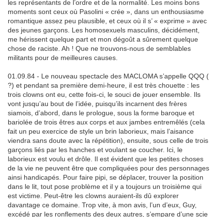
les représentants de l’ordre et de la normalité. Les moins bons
moments sont ceux où Pasolini « crée », dans un enthousiasme
romantique assez peu plausible, et ceux où il s’ « exprime » avec
des jeunes garçons. Les homosexuels masculins, décidément,
me hérissent quelque part et mon dégoût a sûrement quelque
chose de raciste. Ah ! Que ne trouvons-nous de semblables
militants pour de meilleures causes.
01.09.84 - Le nouveau spectacle des MACLOMA s’appelle QQQ (
?) et pendant sa première demi-heure, il est très chouette : les
trois clowns ont eu, cette fois-ci, le souci de jouer ensemble. Ils
vont jusqu’au bout de l’idée, puisqu’ils incarnent des frères
siamois, d’abord, dans le prologue, sous la forme baroque et
bariolée de trois êtres aux corps et aux jambes entremêlés (cela
fait un peu exercice de style un brin laborieux, mais l’aisance
viendra sans doute avec la répétition), ensuite, sous celle de trois
garçons liés par les hanches et voulant se coucher. Ici, le
laborieux est voulu et drôle. Il est évident que les petites choses
de la vie ne peuvent être que compliquées pour des personnages
ainsi handicapés. Pour faire pipi, se déplacer, trouver la position
dans le lit, tout pose problème et il y a toujours un troisième qui
est victime. Peut-être les clowns auraient-ils dû explorer
davantage ce domaine. Trop vite, à mon avis, l’un d’eux, Guy,
excédé par les ronflements des deux autres, s’empare d’une scie