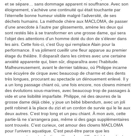
et se sépare… sans dommage apparent ni souffrance. Avec son
éloignement, s’achève une continuité qui était touchante par
l’éternelle bonne humeur visible malgré l’adversité, de ses
déchets humains. La méthode chère aux MACLOMA, de passer
d’une anecdote à l’autre par glissements, amène les deux qui
sont restés liés à se transformer en une grosse dame, qui sera
l’objet des attentions d’un homme doté du don de s’élever dans
les airs. Cette fois-ci, c’est Guy qui remplace Alain pour la
performance. Il va joliment cueillir une fleur apparue au premier
étage du théâtre. Il disparaît dans les cintres avec une certaine
anxiété apparente qui, bien sûr, disparaîtra avec l’habitude.
Malheureusement, avant le dernier tableau, où Philippe incarne
une écuyère de cirque avec beaucoup de charme et des dents
très longues, procurant au spectacle un dénouement enlevé. Il y
a un long passage chiant où, une fois encore, nos clowns miment
des évolutions sous-marines, avec beaucoup trop de passages à
vide et une lisibilité imparfaite. Philippe, né des œuvres de la
grosse dame déjà citée, y joue un bébé bibendum, avec un joli
petit robinet à la place du zizi et un cordon de survie qui le lie aux
deux autres. C’est trop long et un peu chiant. À mon avis, cette
partie-là ne s’arrangera pas, même si des gags supplémentaires
sont trouvés. C’est curieux, cet amour des clowns MACLOMA
pour l’univers aquatique. C’est peut-être parce que les