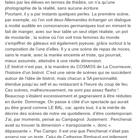
faites par les élèves en termes de théâtre, on n’a qu’une
photographie de la réalité, sans aucune écriture.
Pourtant, il y a par instants quelques perles. La première scène,
par exemple, où l’on voit deux Allemandes échanger un dialogue
à moitié audible en consonances germaniques tout en mimant le
fait de manger, avec sur leur table un seul objet réaliste, un pot
de moutarde ; la scène où l’on voit trois femmes du monde
s’empiffrer de gâteaux est également joyeuse, grâce surtout à la
composition de l’une d’elles. Il y a une scène de repas de noces,
sans le marié, avec la mariée enceinte et triste, qui pourrait,
mieux assumée, atteindre à une réelle dimension.
LE bistrot n’est pas, à la manière du COSMOS de La Courneuve,
l’histoire d’un bistrot. C’est une série de scènes qui se succèdent
autour de l’idée de bistrot, mais chacun a SA personnalité,
étendue jusqu’au self et au restaurant à l’heure du coup de feu.
Ces scènes, malheureusement, ne sont pas assez flashs !
Beaucoup s’étalent excessivement et gagneraient à être réduites
en durée. Dommage. On passe à côté d’un spectacle qui aurait
pu être grand comme LE BAL, car, après tout, il a le mérite de
décrire des scènes de notre vie quotidienne, d’être contemporain.
J’ai, par moments, pensé au Campagnol. Justement : Penchenat
avait su trouver la dimension « transposante », donc «
dépassante ». Pas Campo. Il est vrai que Penchenat n’était pas
asservi par un texte. Celui de Catherine Rimbaud est tellement