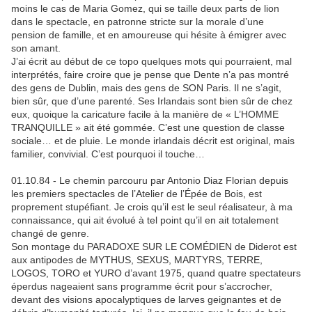
moins le cas de Maria Gomez, qui se taille deux parts de lion
dans le spectacle, en patronne stricte sur la morale d’une
pension de famille, et en amoureuse qui hésite à émigrer avec
son amant.
J’ai écrit au début de ce topo quelques mots qui pourraient, mal
interprétés, faire croire que je pense que Dente n’a pas montré
des gens de Dublin, mais des gens de SON Paris. Il ne s’agit,
bien sûr, que d’une parenté. Ses Irlandais sont bien sûr de chez
eux, quoique la caricature facile à la manière de « L’HOMME
TRANQUILLE » ait été gommée. C’est une question de classe
sociale… et de pluie. Le monde irlandais décrit est original, mais
familier, convivial. C’est pourquoi il touche…
01.10.84 - Le chemin parcouru par Antonio Diaz Florian depuis
les premiers spectacles de l’Atelier de l’Épée de Bois, est
proprement stupéfiant. Je crois qu’il est le seul réalisateur, à ma
connaissance, qui ait évolué à tel point qu’il en ait totalement
changé de genre.
Son montage du PARADOXE SUR LE COMÉDIEN de Diderot est
aux antipodes de MYTHUS, SEXUS, MARTYRS, TERRE,
LOGOS, TORO et YURO d’avant 1975, quand quatre spectateurs
éperdus nageaient sans programme écrit pour s’accrocher,
devant des visions apocalyptiques de larves geignantes et de