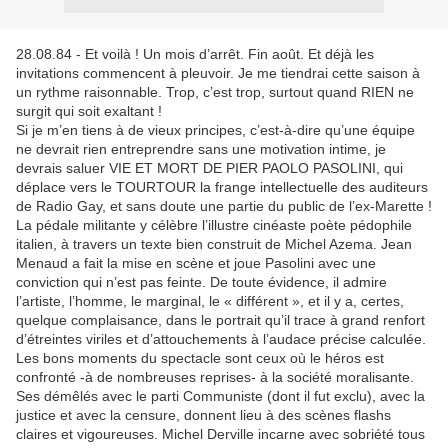
28.08.84 - Et voilà ! Un mois d’arrêt. Fin août. Et déjà les
invitations commencent à pleuvoir. Je me tiendrai cette saison à
un rythme raisonnable. Trop, c’est trop, surtout quand RIEN ne
surgit qui soit exaltant !
Si je m’en tiens à de vieux principes, c’est-à-dire qu’une équipe
ne devrait rien entreprendre sans une motivation intime, je
devrais saluer VIE ET MORT DE PIER PAOLO PASOLINI, qui
déplace vers le TOURTOUR la frange intellectuelle des auditeurs
de Radio Gay, et sans doute une partie du public de l’ex-Marette !
La pédale militante y célèbre l’illustre cinéaste poète pédophile
italien, à travers un texte bien construit de Michel Azema. Jean
Menaud a fait la mise en scène et joue Pasolini avec une
conviction qui n’est pas feinte. De toute évidence, il admire
l’artiste, l’homme, le marginal, le « différent », et il y a, certes,
quelque complaisance, dans le portrait qu’il trace à grand renfort
d’étreintes viriles et d’attouchements à l’audace précise calculée.
Les bons moments du spectacle sont ceux où le héros est
confronté -à de nombreuses reprises- à la société moralisante.
Ses démêlés avec le parti Communiste (dont il fut exclu), avec la
justice et avec la censure, donnent lieu à des scènes flashs
claires et vigoureuses. Michel Derville incarne avec sobriété tous