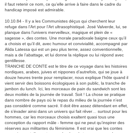
il faut retenir ce nom, ce qu’elle arrive à faire dans le cadre du
handicap imposé est admirable.
10.10.84 - Il y a les Communistes déçus qui cherchent leur
refuge dans l’Art pour l’Art ultrasophistiqué. José Valverde, lui, se
planque dans l’univers merveilleux, magique et plein de «
sagesse », des contes. Une morale paradoxale baigne ceux qu’il
a choisis et qu’il dit, avec humour et convivialité, accompagné par
Alida Latessa qui est un peu plus terne, assez conventionnelle,
mais a de l’abattage, et lui donne la réplique ou lui répond avec
gentillesse.
TRANCHE DE CONTE est le titre de ce voyage dans les histoires
nordiques, arabes, juives et nippones d’autrefois, qui se joue à
douze heures trente pour remplacer, nous explique l’hôte quand il
vient servir des boissons écologiques à son public, la tranche de
jambon du lunch. Ici, les morceaux de pain du sandwich sont les
deux moitiés de la journée de travail. Soit ! La chose se pratique
dans nombre de pays où le repas du milieu de la journée n’est
pas considéré comme sacré. Il doit être assez détendant en effet,
de s’évader ainsi dans un univers qui fait rêver… surtout pour les
hommes, car les morceaux choisis exaltent quasi tous une
conception du rapport mâle - femme qui ne peut qu’inspirer des
réserves aux militantes du féminisme. Il est vrai que les contes