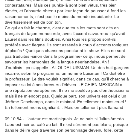
contestataires. Mais ces punks-là sont bien vêtus, très bien
élevés, et l’absurde obtenu par leur façon de pousser à fond les
raisonnements, n’est pas le moins du monde inquiétante. Le
divertissement est de bon ton.
Ce qui en fait le charme, c’est que tous les mots sont dits en
français de façon monocorde, avec l’accent savoureux qu’avait
Laurel dans les films doublés. Ainsi tous les propos sont-ils
proférés avec flegme. Ils sont assénés à coup d’accents toniques
déplacés ! Quelques chansons ponctuent le show. Elles ne sont
pas traduites -sinon dans le programme- ce qui nous permet de
savourer les harmonies de la langue néerlandaise. Ah !
J’oubliais : ça s’appelle LA LOI DE LUISMAN. Un des huit garçons
incarne, selon le programme, un nommé Luisman ! Ca doit être
le professeur. Le titre voulait signifier, dans ce cas, qu’il cherche à
imposer sa loi à ses farceurs d’élèves. LE CHIEN MEXICAIN a
une réputation européenne. Il ne me soulève pas d’enthousiasme
mais il ne m’endort pas. Quelque part, son univers est celui d’un
Jérôme Deschamps, dans le minimal. En tellement moins cruel !
En tellement moins signifiant… Mais en tellement plus flamand !
09.10.84 - L’auteur est martiniquais. Je ne sais si Julius Amedo
Laou est noir ou café au lait. Il n’est sûrement pas blanc, puisque
dans le délire que traverse son personnage devenu folle, cette