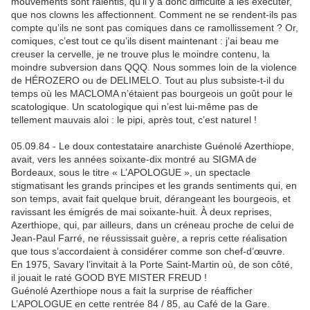
mouvements sont ralentis, qu’il y a donc difficulté à les exécuter,
que nos clowns les affectionnent. Comment ne se rendent-ils pas
compte qu’ils ne sont pas comiques dans ce ramollissement ? Or,
comiques, c’est tout ce qu’ils disent maintenant : j’ai beau me
creuser la cervelle, je ne trouve plus le moindre contenu, la
moindre subversion dans QQQ. Nous sommes loin de la violence
de HÉROZERO ou de DELIMELO. Tout au plus subsiste-t-il du
temps où les MACLOMA n’étaient pas bourgeois un goût pour le
scatologique. Un scatologique qui n’est lui-même pas de
tellement mauvais aloi : le pipi, après tout, c’est naturel !
05.09.84 - Le doux contestataire anarchiste Guénolé Azerthiope,
avait, vers les années soixante-dix montré au SIGMA de
Bordeaux, sous le titre « L’APOLOGUE », un spectacle
stigmatisant les grands principes et les grands sentiments qui, en
son temps, avait fait quelque bruit, dérangeant les bourgeois, et
ravissant les émigrés de mai soixante-huit. À deux reprises,
Azerthiope, qui, par ailleurs, dans un créneau proche de celui de
Jean-Paul Farré, ne réussissait guère, a repris cette réalisation
que tous s’accordaient à considérer comme son chef-d’œuvre.
En 1975, Savary l’invitait à la Porte Saint-Martin où, de son côté,
il jouait le raté GOOD BYE MISTER FREUD !
Guénolé Azerthiope nous a fait la surprise de réafficher
L’APOLOGUE en cette rentrée 84 / 85, au Café de la Gare.