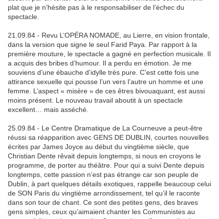
plat que je n’hésite pas à le responsabiliser de l’échec du
spectacle.
21.09.84 - Revu L’OPÉRA NOMADE, au Lierre, en vision frontale,
dans la version que signe le seul Farid Paya. Par rapport à la
première mouture, le spectacle a gagné en perfection musicale. Il
a acquis des bribes d’humour. Il a perdu en émotion. Je me
souviens d’une ébauche d’idylle très pure. C’est cette fois une
attirance sexuelle qui pousse l’un vers l’autre un homme et une
femme. L’aspect « misère » de ces êtres bivouaquant, est aussi
moins présent. Le nouveau travail aboutit à un spectacle
excellent… mais asséché.
25.09.84 - Le Centre Dramatique de La Courneuve a peut-être
réussi sa réapparition avec GENS DE DUBLIN, courtes nouvelles
écrites par James Joyce au début du vingtième siècle, que
Christian Dente rêvait depuis longtemps, si nous en croyons le
programme, de porter au théâtre. Pour qui a suivi Dente depuis
longtemps, cette passion n’est pas étrange car son peuple de
Dublin, à part quelques détails exotiques, rappelle beaucoup celui
de SON Paris du vingtième arrondissement, tel qu’il le raconte
dans son tour de chant. Ce sont des petites gens, des braves
gens simples, ceux qu’aimaient chanter les Communistes au