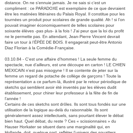
distance. On ne s’ennuie jamais. Je ne sais si c’est un
compliment : ce PARADOXE est exemplaire de ce que devraient
être les matinées littéraires du Palais Royal. Il constitue pour les
tournées un produit pour scolaires de grande qualité. Ah ! si l’on
pouvait imaginer économiquement de telles scolaires pour
soixante élèves -pas plus- à la fois ! J’ai peur que la loi du profit
ne le permette pas. En attendant, Jean-Pierre Vincent devrait
faire un tour à l’ÉPÉE DE BOIS. Il engagerait peut-être Antonio
Diaz Florian à la Comédie-Française.
03.10.84 - C’est une affaire d’hommes ! La seule femme du
spectacle, nue d’ailleurs, est une découpe en carton ! LE CHIEN
MEXICAIN n’est pas misogyne ! Il se contente de jeter sur la
femme un regard de potache de collège de garçons ! Toute la
représentation a ce parfum-là, illustré par le retour périodique de
sketchs qui semblent avoir été inventés par les élèves dudit
établissement, pour chiner leur professeur à la fête de fin de
l’année !
Certains de ces sketchs sont drôles. Ils sont tous fondés sur une
utilisation de la logique au-delà du raisonnable. Ils sont
généralement assez intellectuels, sans pourtant élever le débat
bien haut. Quel débat, du reste ? Ces « scissionnaires » du
Hauser Horkater se situent dans une marginalité qui, en
Hollande, doit, quelque part, refléter l’univers des squatters