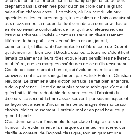
débris d’humanité torturés. Ici, il ne manque que le feu de bois
crépitant dans la cheminée pour qu’on se croie dans le grand
salon d’un château cossu. Les tables, où l’on sert du vin aux
spectateurs, les tentures rouges, les escaliers de bois conduisant
aux mezzanines, la moquette, tout contribue à donner au lieu un
air de convivialité confortable, de tranquillité chaleureuse, dès
lors que soixante « invités » vont assister à un divertissement
littéraire de bon goût : deux comédiens disant, jouant,
commentant, et illustrant d’exemples le célèbre texte de Diderot
qui démontrait, bien avant Brecht, que les acteurs ne s’identifient
jamais totalement à leurs rôles et que leurs sensibilités ne livrent,
au théâtre, que les marques extérieures de ce qu’ils ressentent.
Ces deux discoureurs de bon loi, qui évoluent au milieu des
convives, sont incarnés inégalement par Patrick Petot et Christian
Neupont. Le premier a une diction parfaite, se fait bien entendre,
a de la présence. Il est d’autant plus remarquable que c’est à lui
qu’échoit la tâche redoutable de rendre concret l’abstrait du
discours. Le second fait rire assez souvent, par ses mimiques et
sa façon outrancière d’incarner les personnages des morceaux
choisis. Malheureusement, il articule mal et on perd beaucoup
quand il parle.
C’est dommage car l’ensemble du spectacle baigne dans un
humour, dû évidemment à la marque du metteur en scène, qui
clarifie le contenu de l’exposé classique, tout en gardant une