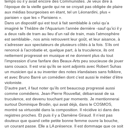
temps où il y avait encore des Communistes. Je veux dire à
l’époque de la vieille garde qui ne se croyait pas obligée de plaire
aux médias bourgeoises en étant, tel un Léonardini, plus «
parisien » que les « Parisiens ».
Dans un dispositif qui est tout à fait semblable à celui qu’a
imaginé le Théâtre de l’Aquarium l’année dernière -sauf qu’ici il y
a deux rails de tram au lieu d’un rail de train, mais l’atmosphère
est semblable-, nos amis retrouvent leur goût, et leur aisance, à
s’adresser aux spectateurs de plusieurs côtés à la fois. S’ils ont
renoncé à l’acrobatie et, quelque part, à la truculence, ils ont
nettement progressé en musique et ne donnent plus du tout
l’impression d’une fanfare des Beaux-Arts peu soucieuse de jouer
sans couacs. Il est vrai qu’ils se sont adjoints avec Robert Suhas
un musicien qui a su inventer des notes irlandaises sans folklore,
et avec Bruno Barré un comédien dont c’est aussi le métier d’être
violoniste.
D’autre part, il faut noter qu’ils ont beaucoup progressé aussi
comme comédiens. Jean-Pierre Rouvellat, débarrassé de sa
truculence, est devenu touchant par moments. Je mentionnerai
surtout Dominique Brodin, qui avait déjà, dans le COSMOS,
montré sa virtuosité dans la composition. Il récidive ici dans des
registres proches. Et puis il y a Damiène Giraud. Il n’est pas
douteux que quand cette petite bonne femme ouvre la bouche,
un courant passe. Elle a LA présence. Il est dommage que ce soit