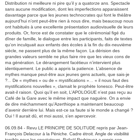
Distribution ni meilleure ni pire qu’il y a quatorze ans. Spectacle
sans aucune modification, dont les imperfections apparaissent
davantage parce que les jeunes technocrates qui font le théâtre
aujourd’hui n’ont peut-être rien à nous dire, mais beaucoup nous
ont habitués à une excellente présentation audiovisuelle de leurs
produits. Or, force est de constater que le cérémonial figé du
dîner de famille, le dialogue entre les participants, faits de textes
qu’on inculquait aux enfants des écoles à la fin du dix-neuvième
siècle, ne passent plus de la même façon. La dérision des
grandes valeurs semble ne plus faire rire que les vieux cons de
ma génération. Le dérangement facétieux n’intervient plus
identiquement. Le public a appris la patience. L’absence de
mythes manque peut-être aux jeunes gens actuels, que sais-je
?... De « mythes » ou de « mystifications »… « il nous faut des
mystifications nouvelles », clamait le prophète Ionesco. Peut-être
avait-il raison. Quoi qu’il en soit, L’APOLOGUE n’est pas reçu au
Café de la Gare avec le même impact que naguère. On a envie
de dire méchamment qu’Azerthiope a maintenant beaucoup
d’avenir derrière lui. Mais est-ce sa faute si le monde a changé ?
Oui ! Il aurait dû, et moi aussi, s’en apercevoir.
06.09.84 - Revu LE PRINCIPE DE SOLITUDE repris par Jean-
François Delacour à la Péniche. Cadre étroit. Angle de visibilité
terrible pour les spectateurs. Rafaël Rodriguez a repris son