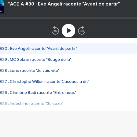
FACE A #30 : Eve Angeli raconte "Avant de partir"
#30 : Eve Angeli raconte "Avant de partir"
#29 : MC Solaar raconte "Bouge de là"
28 : Lorie raconte "Je vais vite"
#27 : Christophe Willem raconte "Jacques a dit"
#26 : Chimène Badi raconte "Entre nous"
#25 : Indochine raconte "3e sexe"
#24 : Zaho raconte "C'est chelou"
#23 : Patrick Bruel raconte "Au café des délices"
#22 : Kyo raconte "Le chemin"