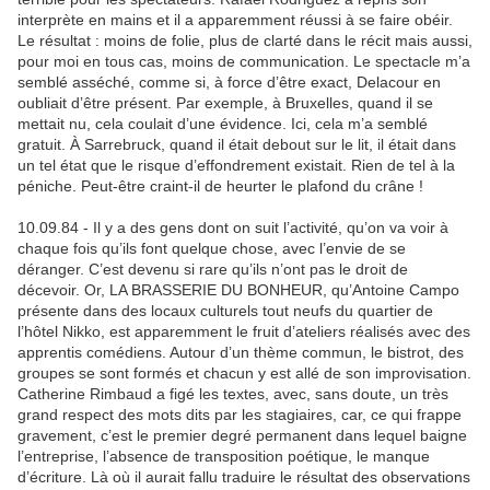
interprète en mains et il a apparemment réussi à se faire obéir.
Le résultat : moins de folie, plus de clarté dans le récit mais aussi,
pour moi en tous cas, moins de communication. Le spectacle m’a
semblé asséché, comme si, à force d’être exact, Delacour en
oubliait d’être présent. Par exemple, à Bruxelles, quand il se
mettait nu, cela coulait d’une évidence. Ici, cela m’a semblé
gratuit. À Sarrebruck, quand il était debout sur le lit, il était dans
un tel état que le risque d’effondrement existait. Rien de tel à la
péniche. Peut-être craint-il de heurter le plafond du crâne !
10.09.84 - Il y a des gens dont on suit l’activité, qu’on va voir à
chaque fois qu’ils font quelque chose, avec l’envie de se
déranger. C’est devenu si rare qu’ils n’ont pas le droit de
décevoir. Or, LA BRASSERIE DU BONHEUR, qu’Antoine Campo
présente dans des locaux culturels tout neufs du quartier de
l’hôtel Nikko, est apparemment le fruit d’ateliers réalisés avec des
apprentis comédiens. Autour d’un thème commun, le bistrot, des
groupes se sont formés et chacun y est allé de son improvisation.
Catherine Rimbaud a figé les textes, avec, sans doute, un très
grand respect des mots dits par les stagiaires, car, ce qui frappe
gravement, c’est le premier degré permanent dans lequel baigne
l’entreprise, l’absence de transposition poétique, le manque
d’écriture. Là où il aurait fallu traduire le résultat des observations