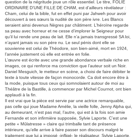
question de la négritude joue un rôle essentiel. Le titre, FOLIE
ORDINAIRE D’UNE FILLE DE CHAM, est d’ailleurs révélateur :
Cham, celui de la bible, fut en effet puni par Jahweh pour avoir
découvert à ses sœurs la nudité de son père ivre. Les Blancs
seraient ainsi devenus Nègres par châtiment. L’héroïne regarde
sa peau avec horreur et ne cesse d’implorer le Seigneur pour
qu’il lui rende une peau de lait. Elle n’a jamais transgressé SA loi,
n’ayant jamais vu son père nu. Le seul pénis dont elle se
souvienne est celui de Théodore, son bien-aimé, mort en 1924,
l’année justement où elle est entrée en folie.
L’œuvre est écrite avec une grande abondance verbale riche en
images, ce qui renforce ma conviction que l’auteur soit un Noir.
Daniel Mesguich, le metteur en scène, a choisi de faire débiter le
texte à toute vitesse de façon monocorde. Ca doit encore être à
la mode, puisque tous ceux qui somnolaient autour de moi au
Théâtre de la Bastille, à commencer par Michel Cournot, ont bien
applaudi à la fin.
Il est vrai que la pièce est servie par une actrice remarquable,
pas celle qui joue Madame Amélie, la vieille folle, Jenny Alpha qui,
au demeurant, n’est pas mal, l’autre, qui est à la fois son amie
Fernande et son infirmière supposée, Sylvie Laporte. C’est une
petite « Mûlatresse » claire qui trimballe tant de présence
intérieure, qu’elle arrive à faire passer son discours malgré le
traitement que lui a imposé -infligé- le réalisateur. Sylvie Laporte,