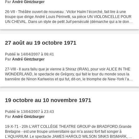
Par
André Gintzburger
26-VII - Théâtre ouvert de nouveau : Victor Haïm l’écorché, fait lire à une
troupe que dirige André Louis Périnetti, sa pièce UN VIOLONCELLE POUR
UN CHEVAL. Dans un style de petit Juif persécuté (démarche qui a le don
de m’agacer suprêment), il agresse...
27 août au 19 octobre 1971
Publié le 14/04/2007 à 06:41
Par
André Gintzburger
27-VIII - Il aura fallu que je vienne à Shiraz (IRAN), pour voir ALICE IN THE
WONDERLAND, le spectacle de Grégory, qui fait le tour du monde sous la
bannière de Ninon Karlweiss et qui fut, dit-on, le triomphe de New-York l’an
dernier. Politiquement, ce...
19 octobre au 10 novembre 1971
Publié le 13/04/2007 à 23:43
Par
André Gintzburger
19-X-71 - 20h L’ART COLLÈGE THEATRE GROUP de BRADFORD.Grande
Bretagne - est une troupe universitaire qui m’a assez fort fait songer à
L’AQUARIUM. Le spectacle JAMES HAROLD WILSON SINKS BISMARK, est