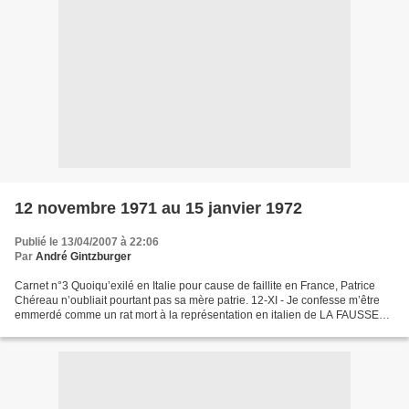
12 novembre 1971 au 15 janvier 1972
Publié le 13/04/2007 à 22:06
Par
André Gintzburger
Carnet n°3 Quoiqu’exilé en Italie pour cause de faillite en France, Patrice
Chéreau n’oubliait pourtant pas sa mère patrie. 12-XI - Je confesse m’être
emmerdé comme un rat mort à la représentation en italien de LA FAUSSE
SUIVANTE de marivaux que présentait...