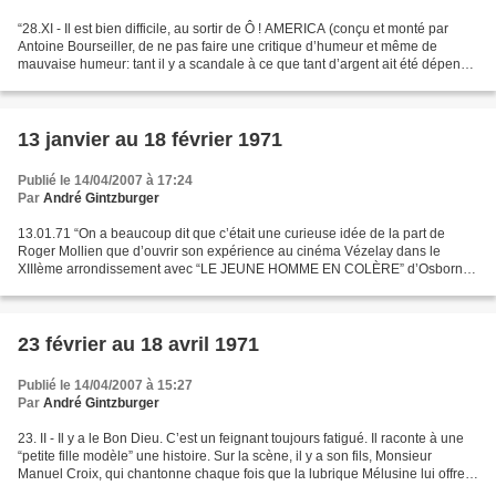
“28.XI - Il est bien difficile, au sortir de Ô ! AMERICA (conçu et monté par
Antoine Bourseiller, de ne pas faire une critique d’humeur et même de
mauvaise humeur: tant il y a scandale à ce que tant d’argent ait été dépensé
par l’Etat pour que le PRIVILÉGIÉ...
13 janvier au 18 février 1971
Publié le 14/04/2007 à 17:24
Par
André Gintzburger
13.01.71 “On a beaucoup dit que c’était une curieuse idée de la part de
Roger Mollien que d’ouvrir son expérience au cinéma Vézelay dans le
XIIIème arrondissement avec “LE JEUNE HOMME EN COLÈRE” d’Osborne.
Mais à voir les réactions de la salle - pas très...
23 février au 18 avril 1971
Publié le 14/04/2007 à 15:27
Par
André Gintzburger
23. II - Il y a le Bon Dieu. C’est un feignant toujours fatigué. Il raconte à une
“petite fille modèle” une histoire. Sur la scène, il y a son fils, Monsieur
Manuel Croix, qui chantonne chaque fois que la lubrique Mélusine lui offre
son corps. C’est IL...