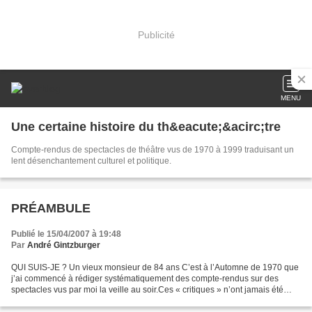
Publicité
MENU
Une certaine histoire du th&eacute;&acirc;tre
Compte-rendus de spectacles de théâtre vus de 1970 à 1999 traduisant un
lent désenchantement culturel et politique.
PRÉAMBULE
Publié le 15/04/2007 à 19:48
Par
André Gintzburger
QUI SUIS-JE ? Un vieux monsieur de 84 ans C’est à l’Automne de 1970 que
j’ai commencé à rédiger systématiquement des compte-rendus sur des
spectacles vus par moi la veille au soir.Ces « critiques » n’ont jamais été
publiées. Je les écrivais à usage interneCela...