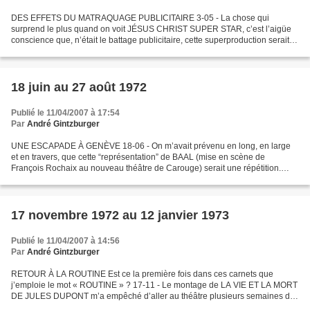
DES EFFETS DU MATRAQUAGE PUBLICITAIRE 3-05 - La chose qui
surprend le plus quand on voit JÉSUS CHRIST SUPER STAR, c’est l’aigüe
conscience que, n’était le battage publicitaire, cette superproduction serait
regardée comme pauvrette. En fait, ce n’est pas...
18 juin au 27 août 1972
Publié le 11/04/2007 à 17:54
Par
André Gintzburger
UNE ESCAPADE À GENÈVE 18-06 - On m’avait prévenu en long, en large
et en travers, que cette “représentation” de BAAL (mise en scène de
François Rochaix au nouveau théâtre de Carouge) serait une répétition.
C’en était effectivement une : un filage avec...
17 novembre 1972 au 12 janvier 1973
Publié le 11/04/2007 à 14:56
Par
André Gintzburger
RETOUR À LA ROUTINE Est ce la première fois dans ces carnets que
j’emploie le mot « ROUTINE » ? 17-11 - Le montage de LA VIE ET LA MORT
DE JULES DUPONT m’a empêché d’aller au théâtre plusieurs semaines de
suite. Mais voici que je reprends ma canne et...