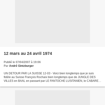
12 mars au 24 avril 1974
Publié le 07/04/2007 à 19:06
Par
André Gintzburger
UN DETOUR PAR LA SUISSE 12-03 - Voici bien longtemps que je suis
fidèle au Suisse François Rochaix bien longtemps que de JUNGLE DES
VILLES en BAAL en passant par LE FANTOCHE LUSITANIEN, le CABARET
BRECHT et autres, je le vois s’approcher toujours d’une...