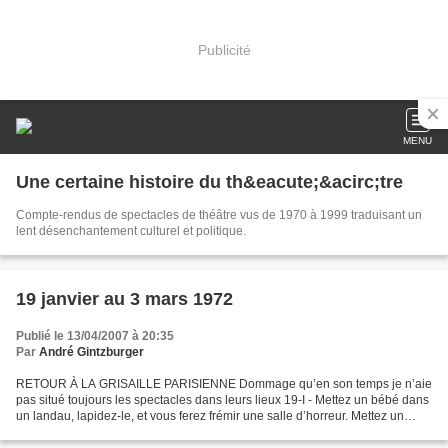
Publicité
MENU
Une certaine histoire du th&eacute;&acirc;tre
Compte-rendus de spectacles de théâtre vus de 1970 à 1999 traduisant un
lent désenchantement culturel et politique.
19 janvier au 3 mars 1972
Publié le 13/04/2007 à 20:35
Par
André Gintzburger
RETOUR À LA GRISAILLE PARISIENNE Dommage qu’en son temps je n’aie
pas situé toujours les spectacles dans leurs lieux 19-I - Mettez un bébé dans
un landau, lapidez-le, et vous ferez frémir une salle d’horreur. Mettez un
landau visiblement vide sur une...