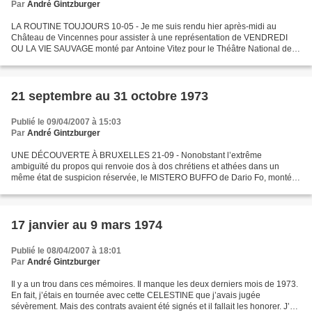
Par
André Gintzburger
LA ROUTINE TOUJOURS 10-05 - Je me suis rendu hier après-midi au
Château de Vincennes pour assister à une représentation de VENDREDI
OU LA VIE SAUVAGE monté par Antoine Vitez pour le Théâtre National des
Enfants de Christian Dupavillon et Jack Lang. Quatre...
21 septembre au 31 octobre 1973
Publié le 09/04/2007 à 15:03
Par
André Gintzburger
UNE DÉCOUVERTE À BRUXELLES 21-09 - Nonobstant l’extrême
ambiguïté du propos qui renvoie dos à dos chrétiens et athées dans un
même état de suspicion réservée, le MISTERO BUFFO de Dario Fo, monté
par Arturo Corso pour la NOUVELLE SCÈNE INTERNATIONALE est...
17 janvier au 9 mars 1974
Publié le 08/04/2007 à 18:01
Par
André Gintzburger
Il y a un trou dans ces mémoires. Il manque les deux derniers mois de 1973.
En fait, j’étais en tournée avec cette CELESTINE que j’avais jugée
sévèrement. Mais des contrats avaient été signés et il fallait les honorer. J’ai