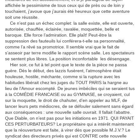
affichée le pessimisme de tous ceux qui de près ou de loin y
touchaient, j’avoue que j’aurais été heureux que cette aventure
soit une réussite.
Ce n’est pas un échec complet: la salle existe, elle est ouverte,
autorisée, chauffée, éclairée, ravalée, moquettée, belle et
baroque. Elle force l’admiration. Elle plaît! Peut-être la
suppression des fauteuils lui conférera-t-elle sa personnalité,
comme l’a rêvé sa promotrice. Il semble vrai que le fait de
s’asseoir par terre modifie le rapport scène salle. Les spectateurs
se sentent plus libres. La position inconfortable les désengage.
Hier soir, ce fut à tel point que le texte de la pièce ne passa
guère. Dès le début, des lazzis fusèrent, l’atmosphère était
houleuse, hostile, méchante, comme si la rupture avec les
habitudes libérait chez les juges du TOUT PARIS la hargne au
lieu de l’Amour escompté. De jeunes imbéciles qui se seraient tus
à la COMÉDIE FRANCAISE ou au GYMNASE, se croyaient, cul
sur la moquette, le droit de chahuter, d’en appeler au MLF, de
lancer leurs pets médiocres, de se défouler salement sans égard
aux conséquences : une nouvelle salle ouvrait. Il fallait l’abattre.
Que Diable, on n’est pas pour les initiations en 1971. QUI PAYAIT
CES PERTURBATEURS? Le propriétaire qui a intérêt maintenant
que la réouverture est faite, à virer dès que possible M.J.V.? Le
syndicat des directeurs privés qui est CONTRE cette nouvelle