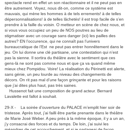
spectacle rend en effet un son réactionnaire et il ne peut pas en
être autrement. Voyez, nous dit-on, comme ce système est
mauvais, qui mène les hommes à de tels errements! à de telles
dépersonnalisations! à de telles lâchetés! il est trop facile de s’en
prendre à la faille du voisin. O metteur en scène de chez nous, et
si vous vous occupiez un peu de NOS poutres au lieu de
stigmatiser avec un courage sans danger (ici) les pailles des
autres? EN l’occurence, qui ne connaît pas l’univers
bureaucratique de l’Est ne peut pas entrer honnêtement dans le
jeu. On lui donne une clé partisane, une contestation qui n’est
pas la sienne. Il sortira du théâtre avec le sentiment que ces
gens-là ne sont pas comme nous et que ça va quand même
mieux chez Pompidou. Voire! La réalisation du Périnetti est alerte,
sans génie, un peu lourde au niveau des changements de
décors. On rit pas mal d’une façon grinçante et pour les raisons
que j’ai dites plus haut, pas très saines.
Hussenot fait une composition de grand acteur. Bernard
Lavalette est fallot à souhait.
29-X - La soirée d’ouverture du PALACE m’emplit hier soir de
tristesse. Après tout, j’ai failli être partie prenante dans le théâtre
de Marie José Weber. A peu près à la même époque, il y a un an,
j’y consacrai des forces et du temps. De loin, j’ai suivi les
méandres de cet accouchement, et si je partageai de façon