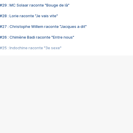
#29 : MC Solaar raconte "Bouge de là"
28 : Lorie raconte "Je vais vite"
#27 : Christophe Willem raconte "Jacques a dit"
#26 : Chimène Badi raconte "Entre nous"
#25 : Indochine raconte "3e sexe"
#24 : Zaho raconte "C'est chelou"
#23 : Patrick Bruel raconte "Au café des délices"
#22 : Kyo raconte "Le chemin"
#21 : Nolwenn Leroy raconte "Cassé"
#20 : Patrick Hernandez raconte "Born to be alive"
#19 : Lorie raconte "Près de moi"
#18 : Michael Jones raconte "A nos actes manqués" (avec Jean-Jacque