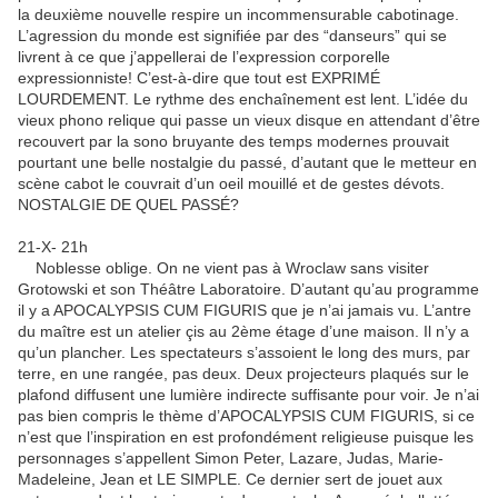
la deuxième nouvelle respire un incommensurable cabotinage.
L’agression du monde est signifiée par des “danseurs” qui se
livrent à ce que j’appellerai de l’expression corporelle
expressionniste! C’est-à-dire que tout est EXPRIMÉ
LOURDEMENT. Le rythme des enchaînement est lent. L’idée du
vieux phono relique qui passe un vieux disque en attendant d’être
recouvert par la sono bruyante des temps modernes prouvait
pourtant une belle nostalgie du passé, d’autant que le metteur en
scène cabot le couvrait d’un oeil mouillé et de gestes dévots.
NOSTALGIE DE QUEL PASSÉ?
21-X- 21h
Noblesse oblige. On ne vient pas à Wroclaw sans visiter
Grotowski et son Théâtre Laboratoire. D’autant qu’au programme
il y a APOCALYPSIS CUM FIGURIS que je n’ai jamais vu. L’antre
du maître est un atelier çis au 2ème étage d’une maison. Il n’y a
qu’un plancher. Les spectateurs s’assoient le long des murs, par
terre, en une rangée, pas deux. Deux projecteurs plaqués sur le
plafond diffusent une lumière indirecte suffisante pour voir. Je n’ai
pas bien compris le thème d’APOCALYPSIS CUM FIGURIS, si ce
n’est que l’inspiration en est profondément religieuse puisque les
personnages s’appellent Simon Peter, Lazare, Judas, Marie-
Madeleine, Jean et LE SIMPLE. Ce dernier sert de jouet aux