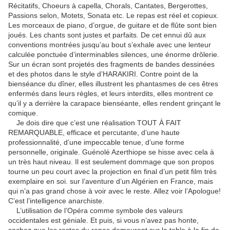
Récitatifs, Choeurs à capella, Chorals, Cantates, Bergerottes,
Passions selon, Motets, Sonata etc. Le repas est réel et copieux.
Les morceaux de piano, d’orgue, de guitare et de flûte sont bien
joués. Les chants sont justes et parfaits. De cet ennui dû aux
conventions montrées jusqu’au bout s’exhale avec une lenteur
calculée ponctuée d’interminables silences, une énorme drôlerie.
Sur un écran sont projetés des fragments de bandes dessinées
et des photos dans le style d’HARAKIRI. Contre point de la
bienséance du dîner, elles illustrent les phantasmes de ces êtres
enfermés dans leurs règles, et leurs interdits, elles montrent ce
qu’il y a derrière la carapace bienséante, elles rendent grinçant le
comique.
Je dois dire que c’est une réalisation TOUT À FAIT
REMARQUABLE, efficace et percutante, d’une haute
professionnalité, d’une impeccable tenue, d’une forme
personnelle, originale. Guénolé Azerthiope se hisse avec cela à
un très haut niveau. Il est seulement dommage que son propos
tourne un peu court avec la projection en final d’un petit film très
exemplaire en soi. sur l’aventure d’un Algérien en France, mais
qui n’a pas grand chose à voir avec le reste. Allez voir l’Apologue!
C’est l’intelligence anarchiste.
L’utilisation de l’Opéra comme symbole des valeurs
occidentales est géniale. Et puis, si vous n’avez pas honte,