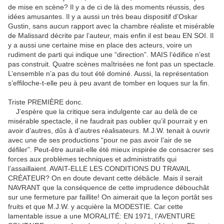
de mise en scène? Il y a de ci de là des moments réussis, des
idées amusantes. Il y a aussi un très beau dispositif d’Oskar
Gustin, sans aucun rapport avec la chambre réaliste et misérable
de Malissard décrite par l’auteur, mais enfin il est beau EN SOI. Il
y a aussi une certaine mise en place des acteurs, voire un
rudiment de parti qui indique une “direction”. MAIS l’édifice n’est
pas construit. Quatre scènes maîtrisées ne font pas un spectacle.
L’ensemble n’a pas du tout été dominé. Aussi, la représentation
s’effiloche-t-elle peu à peu avant de tomber en loques sur la fin.
Triste PREMIÈRE donc.
J’espère que la critique sera indulgente car au delà de ce
misérable spectacle, il ne faudrait pas oublier qu’il pourrait y en
avoir d’autres, dûs à d’autres réalisateurs. M.J.W. tenait à ouvrir
avec une de ses productions “pour ne pas avoir l’air de se
défiler”. Peut-être aurait-elle été mieux inspirée de consacrer ses
forces aux problèmes techniques et administratifs qui
l’assaillaient. AVAIT-ELLE LES CONDITIONS DU TRAVAIL
CRÉATEUR? On en doute devant cette débâcle. Mais il serait
NAVRANT que la conséquence de cette imprudence débouchât
sur une fermeture par faillite! On aimerait que la leçon portât ses
fruits et que M.J.W. y acquière la MODESTIE. Car cette
lamentable issue a une MORALITÉ: EN 1971, l’AVENTURE