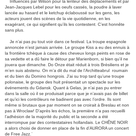
Influencés par Wilson pour la lenteur des déplacements et par
Jean-Jacques Lebel pour les oeufs cassés, la poudre à laver
lancée au hasard et le ketchup éclaboussé sur les gens, les
acteurs jouent des scènes de la vie quotidienne, en les
exagérant, ce qui signifient qu’ils les contestent. C’est honnête
sans plus.
Je n’ai pas pu tout voir dans ce festival. La troupe espagnole
annoncée n’est jamais arrivée. Le groupe Kiss a eu des ennuis à
la frontière tchèque à cause des cheveux longs peints en rose de
sa vedette et a dû faire le détour par Marienborn, si bien qu’il ne
jouera que dimanche. Do Onze était réduit à trois Brésiliens et je
m’en suis abstenu. On m’a dit du mal de l’Architteabrul roumain
et du bien du Domino hongrois. J’ai su trop tard qu’une troupe
polonaise, le groupe des huit présentait un spectacle sur les
événements du Gdansk. Quant à Gelas, je n’ai pas pu entrer
dans la salle où il se produisait parce que je n’avais pas de billet
et qu’ici les contrôleurs ne badinent pas avec l’ordre. Ils sont
même si brutaux que par moment on se croirait à Breslau et non
pas à Wroclaw! D’après les échos, la première n’a pas recueilli
l’adhésion de la majorité du public et la seconde a été
interrompue par des contestataires hollandais. Le CHÊNE NOIR
a alors choisi de donner en place de la fin d’AURORA un concert
de Free Jazz.`