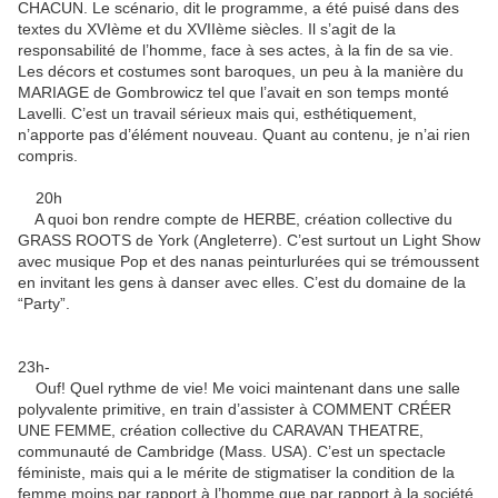
CHACUN. Le scénario, dit le programme, a été puisé dans des
textes du XVIème et du XVIIème siècles. Il s’agit de la
responsabilité de l’homme, face à ses actes, à la fin de sa vie.
Les décors et costumes sont baroques, un peu à la manière du
MARIAGE de Gombrowicz tel que l’avait en son temps monté
Lavelli. C’est un travail sérieux mais qui, esthétiquement,
n’apporte pas d’élément nouveau. Quant au contenu, je n’ai rien
compris.
20h
A quoi bon rendre compte de HERBE, création collective du
GRASS ROOTS de York (Angleterre). C’est surtout un Light Show
avec musique Pop et des nanas peinturlurées qui se trémoussent
en invitant les gens à danser avec elles. C’est du domaine de la
“Party”.
23h-
Ouf! Quel rythme de vie! Me voici maintenant dans une salle
polyvalente primitive, en train d’assister à COMMENT CRÉER
UNE FEMME, création collective du CARAVAN THEATRE,
communauté de Cambridge (Mass. USA). C’est un spectacle
féministe, mais qui a le mérite de stigmatiser la condition de la
femme moins par rapport à l’homme que par rapport à la société.