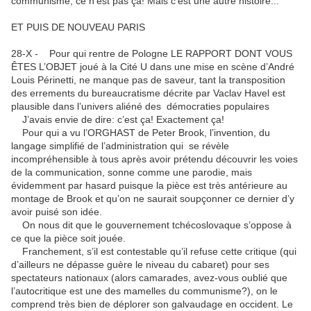
communisme, ce n’est pas ça! Mais c’est une autre histoire...
ET PUIS DE NOUVEAU PARIS
28-X - Pour qui rentre de Pologne LE RAPPORT DONT VOUS
ÊTES L’OBJET joué à la Cité U dans une mise en scène d’André
Louis Périnetti, ne manque pas de saveur, tant la transposition
des errements du bureaucratisme décrite par Vaclav Havel est
plausible dans l’univers aliéné des démocraties populaires
J’avais envie de dire: c’est ça! Exactement ça!
Pour qui a vu l’ORGHAST de Peter Brook, l’invention, du
langage simplifié de l’administration qui se révèle
incompréhensible à tous après avoir prétendu découvrir les voies
de la communication, sonne comme une parodie, mais
évidemment par hasard puisque la pièce est très antérieure au
montage de Brook et qu’on ne saurait soupçonner ce dernier d’y
avoir puisé son idée.
On nous dit que le gouvernement tchécoslovaque s’oppose à
ce que la pièce soit jouée.
Franchement, s’il est contestable qu’il refuse cette critique (qui
d’ailleurs ne dépasse guère le niveau du cabaret) pour ses
spectateurs nationaux (alors camarades, avez-vous oublié que
l’autocritique est une des mamelles du communisme?), on le
comprend très bien de déplorer son galvaudage en occident. Le