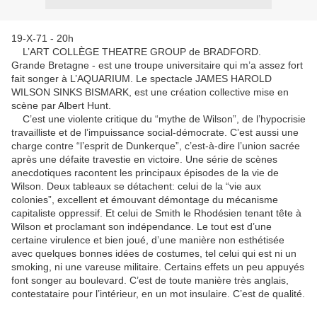
19-X-71 - 20h
L’ART COLLÈGE THEATRE GROUP de BRADFORD.
Grande Bretagne - est une troupe universitaire qui m’a assez fort
fait songer à L’AQUARIUM. Le spectacle JAMES HAROLD
WILSON SINKS BISMARK, est une création collective mise en
scène par Albert Hunt.
C’est une violente critique du “mythe de Wilson”, de l’hypocrisie
travailliste et de l’impuissance social-démocrate. C’est aussi une
charge contre “l’esprit de Dunkerque”, c’est-à-dire l’union sacrée
après une défaite travestie en victoire. Une série de scènes
anecdotiques racontent les principaux épisodes de la vie de
Wilson. Deux tableaux se détachent: celui de la “vie aux
colonies”, excellent et émouvant démontage du mécanisme
capitaliste oppressif. Et celui de Smith le Rhodésien tenant tête à
Wilson et proclamant son indépendance. Le tout est d’une
certaine virulence et bien joué, d’une manière non esthétisée
avec quelques bonnes idées de costumes, tel celui qui est ni un
smoking, ni une vareuse militaire. Certains effets un peu appuyés
font songer au boulevard. C’est de toute manière très anglais,
contestataire pour l’intérieur, en un mot insulaire. C’est de qualité.