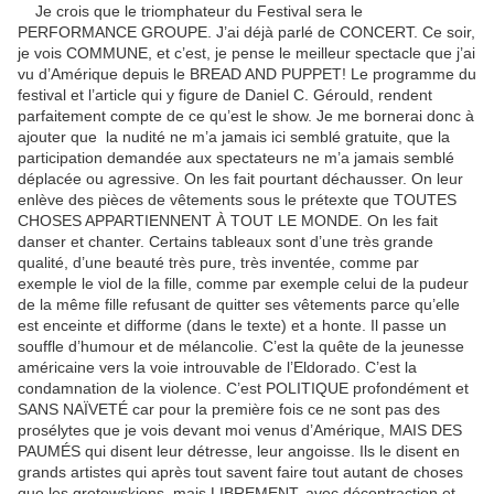
Je crois que le triomphateur du Festival sera le
PERFORMANCE GROUPE. J’ai déjà parlé de CONCERT. Ce soir,
je vois COMMUNE, et c’est, je pense le meilleur spectacle que j’ai
vu d’Amérique depuis le BREAD AND PUPPET! Le programme du
festival et l’article qui y figure de Daniel C. Gérould, rendent
parfaitement compte de ce qu’est le show. Je me bornerai donc à
ajouter que la nudité ne m’a jamais ici semblé gratuite, que la
participation demandée aux spectateurs ne m’a jamais semblé
déplacée ou agressive. On les fait pourtant déchausser. On leur
enlève des pièces de vêtements sous le prétexte que TOUTES
CHOSES APPARTIENNENT À TOUT LE MONDE. On les fait
danser et chanter. Certains tableaux sont d’une très grande
qualité, d’une beauté très pure, très inventée, comme par
exemple le viol de la fille, comme par exemple celui de la pudeur
de la même fille refusant de quitter ses vêtements parce qu’elle
est enceinte et difforme (dans le texte) et a honte. Il passe un
souffle d’humour et de mélancolie. C’est la quête de la jeunesse
américaine vers la voie introuvable de l’Eldorado. C’est la
condamnation de la violence. C’est POLITIQUE profondément et
SANS NAÏVETÉ car pour la première fois ce ne sont pas des
prosélytes que je vois devant moi venus d’Amérique, MAIS DES
PAUMÉS qui disent leur détresse, leur angoisse. Ils le disent en
grands artistes qui après tout savent faire tout autant de choses
que les grotowskiens, mais LIBREMENT, avec décontraction et