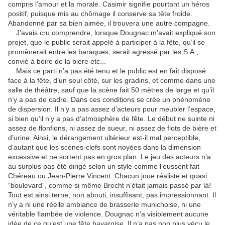
compris l’amour et la morale. Casimir signifie pourtant un héros
positif, puisque mis au chômage il conserve sa tête froide.
Abandonné par sa bien aimée, il trouvera une autre compagne.
J’avais cru comprendre, lorsque Dougnac m’avait expliqué son
projet, que le public serait appelé à participer à la fête, qu’il se
promènerait entre les baraques, serait agressé par les S.A.,
convié à boire de la bière etc...
Mais ce parti n’a pas été tenu et le public est en fait disposé
face à la fête, d’un seul côté, sur les gradins, et comme dans une
salle de théâtre, sauf que la scène fait 50 mètres de large et qu’il
n’y a pas de cadre. Dans ces conditions se crée un phénomène
de dispersion. Il n’y a pas assez d’acteurs pour meubler l’espace,
si bien qu’il n’y a pas d’atmosphère de fête. Le début ne suinte ni
assez de flonflons, ni assez de sueur, ni assez de flots de bière et
d’urine. Ainsi, le dérangement ultérieur est-il mal perceptible,
d’autant que les scènes-clefs sont noyées dans la dimension
excessive et ne sortent pas en gros plan. Le jeu des acteurs n’a
au surplus pas été dirigé selon un style comme l’eussent fait
Chéreau ou Jean-Pierre Vincent. Chacun joue réaliste et quasi
“boulevard”, comme si même Brecht n’était jamais passé par là!
Tout est ainsi terne, non abouti, insuffisant, pas impressionnant. Il
n’y a ni une réelle ambiance de brasserie munichoise, ni une
véritable flambée de violence. Dougnac n’a visiblement aucune
idée de ce qu’est une fête bavaroise. Il n’a pas non plus vécu le