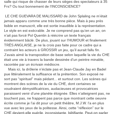
salle qui risque de chasser de leurs sièges des spectateurs à 35
Frs? Ou tout bonnement de l’INCONSCIENCE?
LE CHE GUEVARA DE MALISSARD de John Splaling ne m’était
jamais apparu comme une très bonne pièce. Mais à peu près
lisible en manuscrit, elle est sortie inaudible à la représentation.
Le style en est exécrable. Je ne comprend pas qu’en un an, on
n’ait pas forcé Pol Quentin à réécrire un texte français
évidemment bâclé. De plus, jouant sur l’HUMOUR et finalement
TRÈS ANGLAISE, je ne la crois pas faite pour ce cadre qui a
contraint les acteurs à GROSSIR un jeu, qu’il aurait fallu fin.
J’avais aimé la transposition de base selon laquelle la vie du CHE
était une vie à travers la bande dessinée d’un peintre minable,
racontée par un écrivain médiocre.
Mais ici, la drôlerie n’éclate pas et Jean-Claude Jay en Badel
pue littéralement la suffisance et la prétention. Son exposé ne
sort pas “spirituel” mais pédant... et surtout con. Les scènes qui
montrent des scènes de la vie du CHE, dont certaines se
voudraient démystificatrices, audacieuses et provocatrices
paraissent venir d’une planète éloignée. Elles n’atteignent pas, ne
touchent pas, ne frappent pas parce que montrant cette oeuvre
écrite comme je l’ai dit pour un petit théâtre, M.J.W. l’a en plus
vue avec les yeux de la politesse. Ainsi, cette “réflexion” sur le
CHE devient-elle puérile, inconsistante, bêtifiante. Peut-on parler