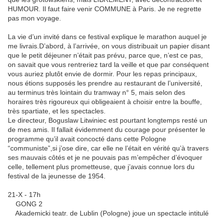
HUMOUR. Il faut faire venir COMMUNE à Paris. Je ne regrette
pas mon voyage.
La vie d’un invité dans ce festival explique le marathon auquel je
me livrais.D’abord, à l’arrivée, on vous distribuait un papier disant
que le petit déjeuner n’était pas prévu, parce que, n’est ce pas,
on savait que vous rentreriez tard la veille et que par conséquent
vous auriez plutôt envie de dormir. Pour les repas principaux,
nous étions supposés les prendre au restaurant de l’université,
au terminus très lointain du tramway n° 5, mais selon des
horaires très rigoureux qui obligeaient à choisir entre la bouffe,
très spartiate, et les spectacles.
Le directeur, Boguslaw Litwiniec est pourtant longtemps resté un
de mes amis. Il fallait évidemment du courage pour présenter le
programme qu’il avait concocté dans cette Pologne
“communiste”,si j’ose dire, car elle ne l’était en vérité qu’à travers
ses mauvais côtés et je ne pouvais pas m’empêcher d’évoquer
celle, tellement plus prometteuse, que j’avais connue lors du
festival de la jeunesse de 1954.
21-X - 17h
GONG 2
Akademicki teatr. de Lublin (Pologne) joue un spectacle intitulé