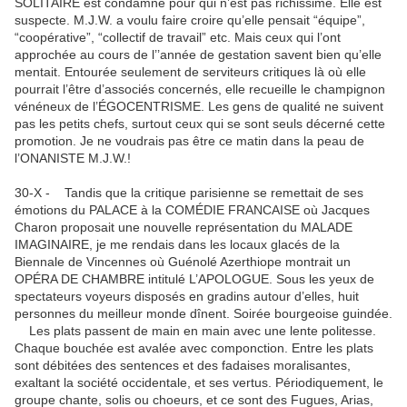
SOLITAIRE est condamné pour qui n’est pas richissime. Elle est
suspecte. M.J.W. a voulu faire croire qu’elle pensait “équipe”,
“coopérative”, “collectif de travail” etc. Mais ceux qui l’ont
approchée au cours de l’’année de gestation savent bien qu’elle
mentait. Entourée seulement de serviteurs critiques là où elle
pourrait l’être d’associés concernés, elle recueille le champignon
vénéneux de l’ÉGOCENTRISME. Les gens de qualité ne suivent
pas les petits chefs, surtout ceux qui se sont seuls décerné cette
promotion. Je ne voudrais pas être ce matin dans la peau de
l’ONANISTE M.J.W.!
30-X - Tandis que la critique parisienne se remettait de ses
émotions du PALACE à la COMÉDIE FRANCAISE où Jacques
Charon proposait une nouvelle représentation du MALADE
IMAGINAIRE, je me rendais dans les locaux glacés de la
Biennale de Vincennes où Guénolé Azerthiope montrait un
OPÉRA DE CHAMBRE intitulé L’APOLOGUE. Sous les yeux de
spectateurs voyeurs disposés en gradins autour d’elles, huit
personnes du meilleur monde dînent. Soirée bourgeoise guindée.
Les plats passent de main en main avec une lente politesse.
Chaque bouchée est avalée avec componction. Entre les plats
sont débitées des sentences et des fadaises moralisantes,
exaltant la société occidentale, et ses vertus. Périodiquement, le
groupe chante, solis ou choeurs, et ce sont des Fugues, Arias,