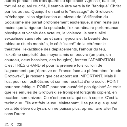
autres pendant les trois quarts du spectacle. Agressé, ballotté,
torturé et quasi crucifié, il semble être vers la fin “fabriqué” Christ
par les autres. Quoiqu’il en soit si le “message” de Grotowski
m’échappe, si sa signification au niveau de l’édification du
Socialisme me paraît profondément ésotérique, il n’en reste pas
moins que la rigueur du spectacle, l’extraordinaire performance
physique et vocale des acteurs, la violence, la sensualité
sexualisée sans retenue et sans hypocrisie, la beauté des
tableaux rituels montrés, le côté “sacré” de la cérémonie
théâtrale, l’exactitude des déplacements, l’amour du feu,
l’extrême simplicité des moyens mis en oeuvre (un pain, un
couteau, deux bassines, des bougies), forcent l’ADMIRATION.
C’est TRÈS GRAND et pour la première fois ici, loin de
l’agacement que j’éprouve en France face au phénomène “mode
Grotowski”, je ressens que cet apport est IMPORTANT. Mais il
l’est pour son esthétisme et comme résultat d’une école. POINT
pour son éthique. POINT pour son austérité pas rigolote! Je crois
que les émules de Grotowski se trompent lorsqu’ils copient, en
occident son univers. Ce n’est pas cela qui est à copier. C’est la
technique. Elle est fabuleuse. Maintenant, il se peut que quand
on a été élève du tyran, on ne puisse plus, après, faire aller l’un
sans l’autre.
21-X - 23h