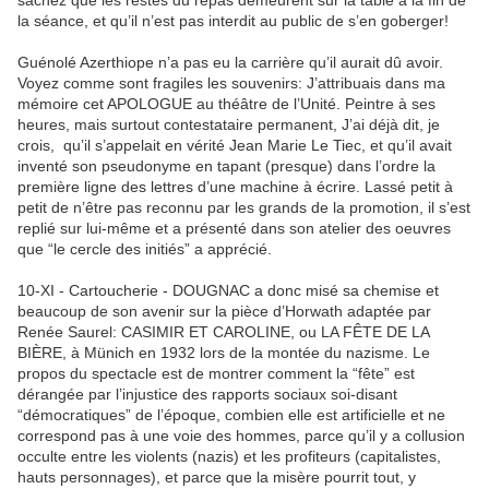
sachez que les restes du repas demeurent sur la table à la fin de
la séance, et qu’il n’est pas interdit au public de s’en goberger!
Guénolé Azerthiope n’a pas eu la carrière qu’il aurait dû avoir.
Voyez comme sont fragiles les souvenirs: J’attribuais dans ma
mémoire cet APOLOGUE au théâtre de l’Unité. Peintre à ses
heures, mais surtout contestataire permanent, J’ai déjà dit, je
crois, qu’il s’appelait en vérité Jean Marie Le Tiec, et qu’il avait
inventé son pseudonyme en tapant (presque) dans l’ordre la
première ligne des lettres d’une machine à écrire. Lassé petit à
petit de n’être pas reconnu par les grands de la promotion, il s’est
replié sur lui-même et a présenté dans son atelier des oeuvres
que “le cercle des initiés” a apprécié.
10-XI - Cartoucherie - DOUGNAC a donc misé sa chemise et
beaucoup de son avenir sur la pièce d’Horwath adaptée par
Renée Saurel: CASIMIR ET CAROLINE, ou LA FÊTE DE LA
BIÈRE, à Münich en 1932 lors de la montée du nazisme. Le
propos du spectacle est de montrer comment la “fête” est
dérangée par l’injustice des rapports sociaux soi-disant
“démocratiques” de l’époque, combien elle est artificielle et ne
correspond pas à une voie des hommes, parce qu’il y a collusion
occulte entre les violents (nazis) et les profiteurs (capitalistes,
hauts personnages), et parce que la misère pourrit tout, y