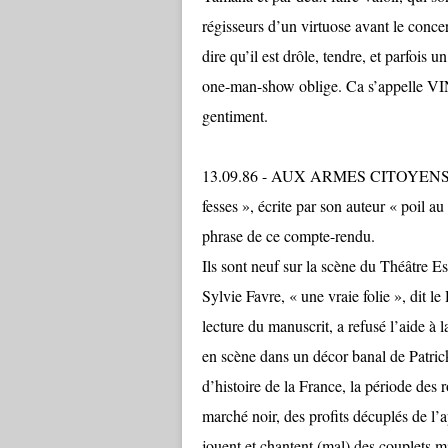
régisseurs d’un virtuose avant le conce
dire qu’il est drôle, tendre, et parfois u
one-man-show oblige. Ca s’appelle
gentiment.
13.09.86 - AUX ARMES CITOYENS est u
fesses », écrite par son auteur « poil au
phrase de ce compte-rendu.
Ils sont neuf sur la scène du Théâtre 
Sylvie Favre, « une vraie folie », dit le
lecture du manuscrit, a refusé l’aide à l
en scène dans un décor banal de Patrick
d’histoire de la France, la période des
marché noir, des profits décuplés de l’
jouent et chantent (mal) des couplets m