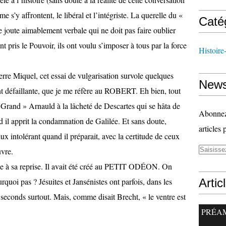
 s’y affrontent, le libéral et l’intégriste. La querelle du «
Caté
e joute aimablement verbale qui ne doit pas faire oublier
t pris le Pouvoir, ils ont voulu s’imposer à tous par la force
Histoire
erre Miquel, cet essai de vulgarisation survole quelques
News
nt défaillante, que je me réfère au ROBERT. Eh bien, tout
Grand » Arnauld à la lâcheté de Descartes qui se hâta de
Abonnez-
 il apprit la condamnation de Galilée. Et sans doute,
articles 
reux intolérant quand il préparait, avec la certitude de ceux
uvre.
ne à sa reprise. Il avait été créé au PETIT ODÉON. On
uoi pas ? Jésuites et Jansénistes ont parfois, dans les
Artic
seconds surtout. Mais, comme disait Brecht, « le ventre est
PRÉA