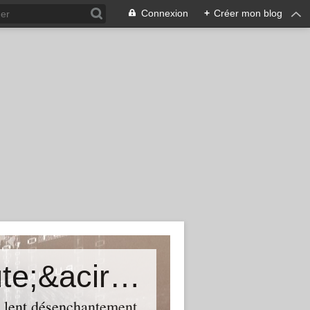
Connexion
+
Créer mon blog
Une certaine histoire du th&eacute;&acirc;tre
n lent désenchantement