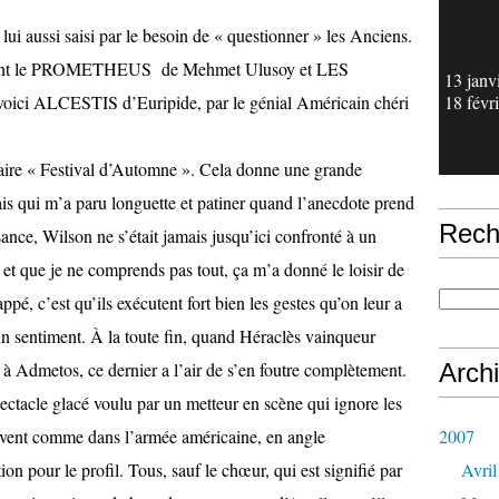
ui aussi saisi par le besoin de « questionner » les Anciens.
vant le PROMETHEUS de Mehmet Ulusoy et LES
13 janv
ci ALCESTIS d’Euripide, par le génial Américain chéri
18 févr
ire « Festival d’Automne ». Cela donne une grande
ais qui m’a paru longuette et patiner quand l’anecdote prend
Rech
ance, Wilson ne s’était jamais jusqu’ici confronté à un
s et que je ne comprends pas tout, ça m’a donné le loisir de
ppé, c’est qu’ils exécutent fort bien les gestes qu’on leur a
un sentiment. À la toute fin, quand Héraclès vainqueur
à Admetos, ce dernier a l’air de s’en foutre complètement.
Arch
ctacle glacé voulu par un metteur en scène qui ignore les
vent comme dans l’armée américaine, en angle
2007
ion pour le profil. Tous, sauf le chœur, qui est signifié par
Avril