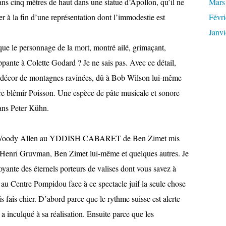
ns cinq mètres de haut dans une statue d’Apollon, qu’il ne
Mars
 à la fin d’une représentation dont l’immodestie est
Févri
Janvi
ue le personnage de la mort, montré ailé, grimaçant,
ppante à Colette Godard ? Je ne sais pas. Avec ce détail,
 décor de montagnes ravinées, dû à Bob Wilson lui-même
re blêmir Poisson. Une espèce de pâte musicale et sonore
ans Peter Kühn.
un Woody Allen au YDDISH CABARET de Ben Zimet mis
, Henri Gruvman, Ben Zimet lui-même et quelques autres. Je
oyante des éternels porteurs de valises dont vous savez à
é au Centre Pompidou face à ce spectacle juif la seule chose
is fais chier. D’abord parce que le rythme suisse est alerte
a inculqué à sa réalisation. Ensuite parce que les