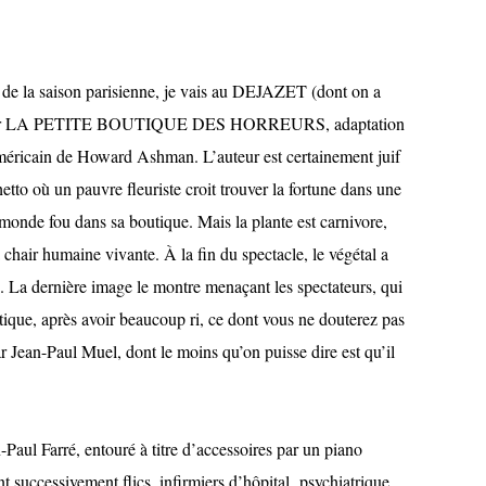
 de la saison parisienne, je vais au DEJAZET (dont on a
ré pour LA PETITE BOUTIQUE DES HORREURS, adaptation
éricain de Howard Ashman. L’auteur est certainement juif
hetto où un pauvre fleuriste croit trouver la fortune dans une
n monde fou dans sa boutique. Mais la plante est carnivore,
 chair humaine vivante. À la fin du spectacle, le végétal a
. La dernière image le montre menaçant les spectateurs, qui
tique, après avoir beaucoup ri, ce dont vous ne douterez pas
par Jean-Paul Muel, dont le moins qu’on puisse dire est qu’il
Paul Farré, entouré à titre d’accessoires par un piano
nt successivement flics, infirmiers d’hôpital psychiatrique,