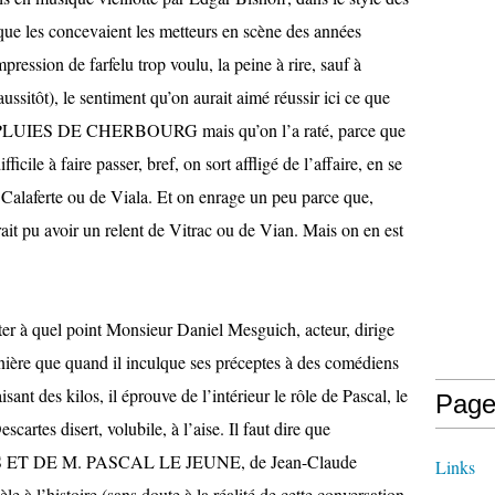
que les concevaient les metteurs en scène des années
pression de farfelu trop voulu, la peine à rire, sauf à
ussitôt), le sentiment qu’on aurait aimé réussir ici ce que
PLUIES DE CHERBOURG mais qu’on l’a raté, parce que
fficile à faire passer, bref, on sort affligé de l’affaire, en se
 Calaferte ou de Viala. Et on enrage un peu parce que,
rait pu avoir un relent de Vitrac ou de Vian. Mais on en est
ter à quel point Monsieur Daniel Mesguich, acteur, dirige
nière que quand il inculque ses préceptes à des comédiens
isant des kilos, il éprouve de l’intérieur le rôle de Pascal, le
Page
cartes disert, volubile, à l’aise. Il faut dire que
T DE M. PASCAL LE JEUNE, de Jean-Claude
Links
dèle à l’histoire (sans doute à la réalité de cette conversation