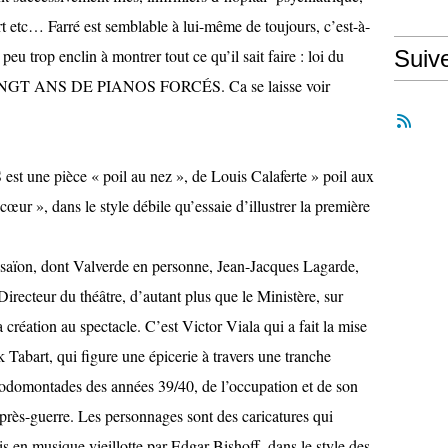
rt etc… Farré est semblable à lui-même de toujours, c’est-à-
n peu trop enclin à montrer tout ce qu’il sait faire : loi du
Suiv
 VINGT ANS DE PIANOS FORCÉS. Ca se laisse voir
ne pièce « poil au nez », de Louis Calaferte » poil aux
 cœur », dans le style débile qu’essaie d’illustrer la première
Essaïon, dont Valverde en personne, Jean-Jacques Lagarde,
 Directeur du théâtre, d’autant plus que le Ministère, sur
a création au spectacle. C’est Victor Viala qui a fait la mise
 Tabart, qui figure une épicerie à travers une tranche
 rodomontades des années 39/40, de l’occupation et de son
après-guerre. Les personnages sont des caricatures qui
is en musique vieillotte par Edgar Bishoff, dans le style des