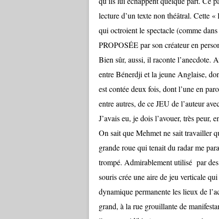
qu’ils lui échappent quelque part. Ce par
lecture d’un texte non théâtral. Cette « 
qui octroient le spectacle (comme d
PROPOSÉE par son créateur en person
Bien sûr, aussi, il raconte l’anecdote. 
entre Bénerdji et la jeune Anglaise, dont
est contée deux fois, dont l’une en par
entre autres, de ce JEU de l’auteur ave
J’avais eu, je dois l’avouer, très peur, 
On sait que Mehmet ne sait travailler
grande roue qui tenait du radar me parais
trompé. Admirablement utilisé par des 
souris crée une aire de jeu verticale qui
dynamique permanente les lieux de l’act
grand, à la rue grouillante de manifestan