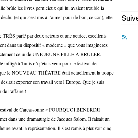
lle brûle les livres pernicieux qui lui avaient troublé la
échu (et qui s’est mis à l’aimer pour de bon, ce con), elle
Suiv
e TRÈS parlé par deux acteurs et une actrice, excellents
luent dans un dispositif « moderne » que vous imaginerez
est exactement celui de UNE JEUNE FILLE À BRULER.
nfligé à Tunis où j’étais venu pour le festival de
it que le NOUVEAU THÉATRE était actuellement la troupe
 désirait exporter son travail vers l’Europe. Que je suis
 de l’affaire !
u Festival de Carcassonne « POURQUOI BENERDJI
 dans une dramaturgie de Jacques Salom. Il faisait un
heure avant la représentation. Il s’est remis à pleuvoir cinq