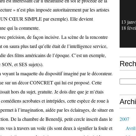
ti est intéressant car il théâtralise en soi le procédé de la
lecture » n’est plus imposée autoritairement par les artistes
ans UN CŒUR SIMPLE par exemple). Elle devient
13 janv
ne qui la commente.
18 févr
Avec précision, de façon incisive. La scène de la rencontre
 on saura plus tard qu’elle était de l’intelligence service,
odie des films américains de l’époque. C’est un exemple,
Rech
c SON, et SES sujet(s).
en voyant la maquette du dispositif imaginé par le décorateur.
 que sur un décor CONCRET qui lui est proposé. Cette
sait hors du sujet, gratuite. Je dois dire que je m’étais
comédiens acrobates et intrépides, cette espèce de roue à
Arch
 permet à l’imagination, aidée par les éclairages, de situer en
ion. De la chambre de Benerdji, petit cercle inscrit dans le
2007
ts vus à travers un voile (ils sont deux à signifier la foule et
Avril