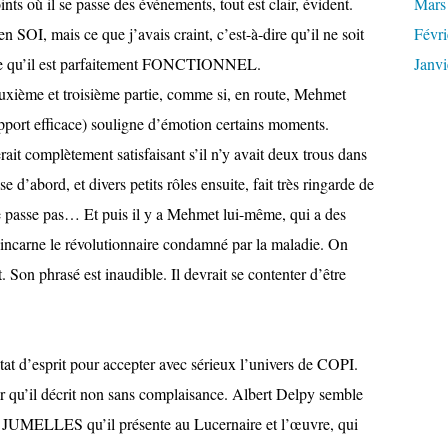
oints où il se passe des événements, tout est clair, évident.
Mars
I, mais ce que j’avais craint, c’est-à-dire qu’il ne soit
Févri
arce qu’il est parfaitement FONCTIONNEL.
Janvi
euxième et troisième partie, comme si, en route, Mehmet
support efficace) souligne d’émotion certains moments.
erait complètement satisfaisant s’il n’y avait deux trous dans
ise d’abord, et divers petits rôles ensuite, fait très ringarde de
ne passe pas… Et puis il y a Mehmet lui-même, qui a des
l incarne le révolutionnaire condamné par la maladie. On
 Son phrasé est inaudible. Il devrait se contenter d’être
état d’esprit pour accepter avec sérieux l’univers de COPI.
qu’il décrit non sans complaisance. Albert Delpy semble
JUMELLES qu’il présente au Lucernaire et l’œuvre, qui