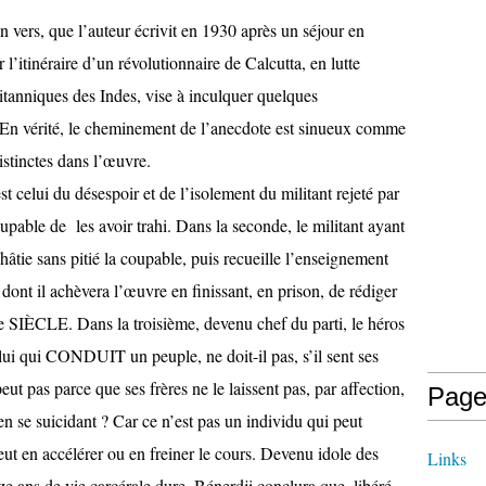
 en vers, que l’auteur écrivit en 1930 après un séjour en
 l’itinéraire d’un révolutionnaire de Calcutta, en lutte
ritanniques des Indes, vise à inculquer quelques
 En vérité, le cheminement de l’anecdote est sinueux comme
distinctes dans l’œuvre.
 celui du désespoir et de l’isolement du militant rejeté par
upable de les avoir trahi. Dans la seconde, le militant ayant
châtie sans pitié la coupable, puis recueille l’enseignement
dont il achèvera l’œuvre en finissant, en prison, de rédiger
LE. Dans la troisième, devenu chef du parti, le héros
lui qui CONDUIT un peuple, ne doit-il pas, s’il sent ses
 peut pas parce que ses frères ne le laissent pas, par affection,
Page
n en se suicidant ? Car ce n’est pas un individu qui peut
 peut en accélérer ou en freiner le cours. Devenu idole des
Links
ze ans de vie carcérale dure, Bénerdji conclura que, libéré,