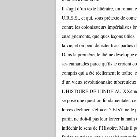
Il s’agit d’un texte littéraire, un roman
U.R.S.S., et qui, sous prétexte de conter
contre les colonisateurs impérialistes b
enseignements, quelques leçons utiles.
la vie, et on peut détecter trois parties 
Dans la première, le thème développé est
ses camarades parce qu’ils le croient co
compris qui a été réellement le traître, 
d’un vieux révolutionnaire tuberculeux 
L’HISTOIRE DE L’INDE AU XXème SIÈC
se pose une question fondamentale : ce
forces décliner, s’effacer ? Et s’il ne le
partir, ne doit-il pas leur forcer la mai
infléchir le sens de l’Histoire. Mais il
foules en prison, mais asséché par quin