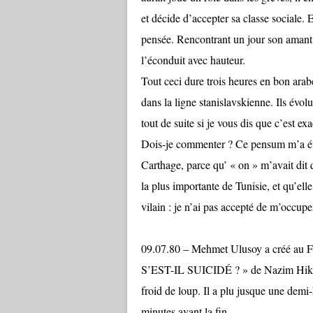
et décide d’accepter sa classe sociale. E
pensée. Rencontrant un jour son amant d
l’éconduit avec hauteur.
Tout ceci dure trois heures en bon arab
dans la ligne stanislavskienne. Ils évo
tout de suite si je vous dis que c’
Dois-je commenter ? Ce pensum m’a été i
Carthage, parce qu’ « on » m’avait d
la plus importante de Tunisie, et qu’elle
vilain : je n’ai pas accepté de m’occuper
09.07.80 – Mehmet Ulusoy a créé a
S’EST-IL SUICIDÉ ? » de Nazim Hikmet
froid de loup. Il a plu jusque une demi-
minutes avant la fin.