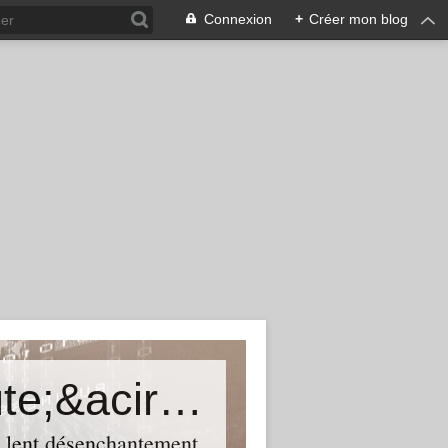
Connexion
+
Créer mon blog
Une certaine histoire du th&eacute;&acirc;tre
n lent désenchantement