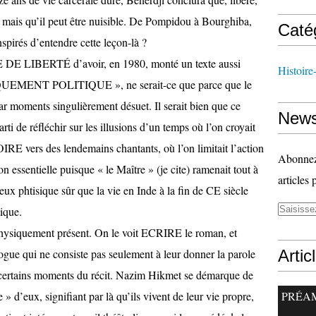
e, mais qu’il peut être nuisible. De Pompidou à Bourghiba,
Caté
spirés d’entendre cette leçon-là ?
E DE LIBERTÉ d’avoir, en 1980, monté un texte aussi
Histoire
EMENT POLITIQUE », ne serait-ce que parce que le
ar moments singulièrement désuet. Il serait bien que ce
News
arti de réfléchir sur les illusions d’un temps où l’on croyait
IRE vers des lendemains chantants, où l’on limitait l’action
Abonnez-
essentielle puisque « le Maître » (je cite) ramenait tout à
articles 
 phtisique sûr que la vie en Inde à la fin de CE siècle
tique.
hysiquement présent. On le voit ECRIRE le roman, et
ogue qui ne consiste pas seulement à leur donner la parole
Artic
t certains moments du récit. Nazim Hikmet se démarque de
e » d’eux, signifiant par là qu’ils vivent de leur vie propre,
PRÉA