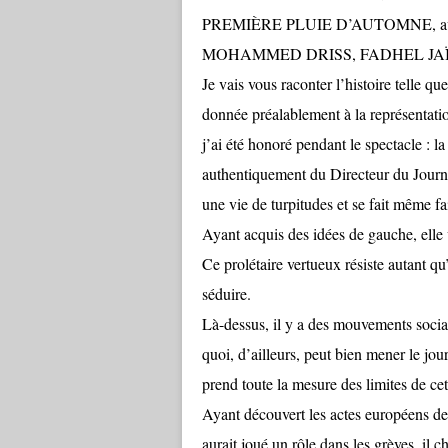
PREMIÈRE PLUIE D’AUTOMNE, av
MOHAMMED DRISS, FADHEL JAÏB
Je vais vous raconter l’histoire telle qu
donnée préalablement à la représentatio
j’ai été honoré pendant le spectacle : la
authentiquement du Directeur du Journ
une vie de turpitudes et se fait même f
Ayant acquis des idées de gauche, elle v
Ce prolétaire vertueux résiste autant qu’i
séduire.
Là-dessus, il y a des mouvements sociau
quoi, d’ailleurs, peut bien mener le jo
prend toute la mesure des limites de cet
Ayant découvert les actes européens de s
aurait joué un rôle dans les grèves, il c