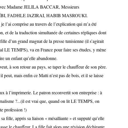
ec Madame JELILA BACCAR, Messieurs
I, FADHLE JAZIRAI, HABIB MASROUKI.
e je l’ai comprise au travers de l’explication qui m’a été
n, et de la traduction simultanée de certaines répliques dont
 fille d’un grand magnat de la presse tunisienne (il s’agirait
al LE TEMPS), va en France pour faire ses études, y mène
aire un enfant qu’elle abandonne.
eut, à son retour au pays, se taper le chauffeur de son père.
l peut, mais enfin ce Matti n’est pas de bois, et il se laisse
x à l’imprimerie. Le patron reconvertit son entreprise : à
urnalisme ?...(il est vrai que, quand on lit LE TEMPS, on
te profession !)
a fille, appris sa liaison « mésalliante » et supputé qu’elle
hasse le chauffeur. La fille fait alors une révision déchirante