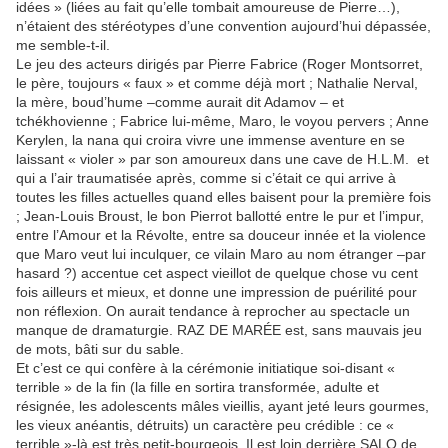
idées » (liées au fait qu’elle tombait amoureuse de Pierre…),
n’étaient des stéréotypes d’une convention aujourd’hui dépassée,
me semble-t-il.
Le jeu des acteurs dirigés par Pierre Fabrice (Roger Montsorret,
le père, toujours « faux » et comme déjà mort ; Nathalie Nerval,
la mère, boud’hume –comme aurait dit Adamov – et
tchékhovienne ; Fabrice lui-même, Maro, le voyou pervers ; Anne
Kerylen, la nana qui croira vivre une immense aventure en se
laissant « violer » par son amoureux dans une cave de H.L.M. et
qui a l’air traumatisée après, comme si c’était ce qui arrive à
toutes les filles actuelles quand elles baisent pour la première fois
; Jean-Louis Broust, le bon Pierrot ballotté entre le pur et l’impur,
entre l’Amour et la Révolte, entre sa douceur innée et la violence
que Maro veut lui inculquer, ce vilain Maro au nom étranger –par
hasard ?) accentue cet aspect vieillot de quelque chose vu cent
fois ailleurs et mieux, et donne une impression de puérilité pour
non réflexion. On aurait tendance à reprocher au spectacle un
manque de dramaturgie. RAZ DE MARÉE est, sans mauvais jeu
de mots, bâti sur du sable.
Et c’est ce qui confère à la cérémonie initiatique soi-disant «
terrible » de la fin (la fille en sortira transformée, adulte et
résignée, les adolescents mâles vieillis, ayant jeté leurs gourmes,
les vieux anéantis, détruits) un caractère peu crédible : ce «
terrible »-là est très petit-bourgeois. Il est loin derrière SALO de