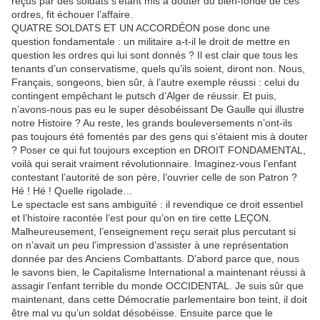
reçus par des soldats s’étant mis à douter du bien-fondé de ces
ordres, fit échouer l’affaire.
QUATRE SOLDATS ET UN ACCORDÉON pose donc une
question fondamentale : un militaire a-t-il le droit de mettre en
question les ordres qui lui sont donnés ? Il est clair que tous les
tenants d’un conservatisme, quels qu’ils soient, diront non. Nous,
Français, songeons, bien sûr, à l’autre exemple réussi : celui du
contingent empêchant le putsch d’Alger de réussir. Et puis,
n’avons-nous pas eu le super désobéissant De Gaulle qui illustre
notre Histoire ? Au reste, les grands bouleversements n’ont-ils
pas toujours été fomentés par des gens qui s’étaient mis à douter
? Poser ce qui fut toujours exception en DROIT FONDAMENTAL,
voilà qui serait vraiment révolutionnaire. Imaginez-vous l’enfant
contestant l’autorité de son père, l’ouvrier celle de son Patron ?
Hé ! Hé ! Quelle rigolade…
Le spectacle est sans ambiguïté : il revendique ce droit essentiel
et l’histoire racontée l’est pour qu’on en tire cette LEÇON.
Malheureusement, l’enseignement reçu serait plus percutant si
on n’avait un peu l’impression d’assister à une représentation
donnée par des Anciens Combattants. D’abord parce que, nous
le savons bien, le Capitalisme International a maintenant réussi à
assagir l’enfant terrible du monde OCCIDENTAL. Je suis sûr que
maintenant, dans cette Démocratie parlementaire bon teint, il doit
être mal vu qu’un soldat désobéisse. Ensuite parce que le