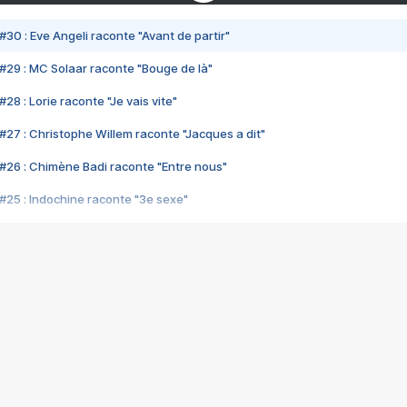
#30 : Eve Angeli raconte "Avant de partir"
#29 : MC Solaar raconte "Bouge de là"
28 : Lorie raconte "Je vais vite"
#27 : Christophe Willem raconte "Jacques a dit"
#26 : Chimène Badi raconte "Entre nous"
#25 : Indochine raconte "3e sexe"
#24 : Zaho raconte "C'est chelou"
#23 : Patrick Bruel raconte "Au café des délices"
#22 : Kyo raconte "Le chemin"
#21 : Nolwenn Leroy raconte "Cassé"
#20 : Patrick Hernandez raconte "Born to be alive"
#19 : Lorie raconte "Près de moi"