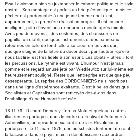
Ewa Lewinson a bien su juxtaposer le cabaret politique et le style
abstrait. Son montage est parfois un brin pléonastique –mais ce
pécher est pardonnable à une jeune femme dont c’est,
apparemment, la première réalisation propre-. Il est toujours
intelligent, pétri d’inventions re-nourries minute après minute.
Avec peu de moyens, -des costumes, des chaussures en
pagaille, un établi, quelques instruments et des panneaux
retournés en toile de fond- elle a su créer un univers qui ,
quoique éloigné de la lettre du décor décrit par l’auteur -qu’elle
nous fait lire- est très fidèle à son esprit. Les objets « utiles » font
les percussions. Le rythme est vivant. L’humour n’est jamais
gommé et le regard amusé jeté par Wietkiewicz sur lui-même est
heureusement souligné. Reste que l’entreprise est quelque peu
désespérante. La reprise des CORDONNIERS ne s’inscrit pas
dans une ligne d’espérance exaltante. C’est à belles dents que
Socialistes et Capitalistes sont renvoyés dos-à-dos dans
l’emballage d’une Humanité refusée.
16.11.76 - Richard Demarcy, Teresa Mota et quelques autres
illustrent en portugais, dans le cadre du Festival d’Automne à
Aubervilliers, un épisode « exaltant » de la « Révolution »
portugaise : le 11 mars 1975, des putschistes tentèrent de rétablir
la fascisme dans le pays, mais la désobéissance aux ordres