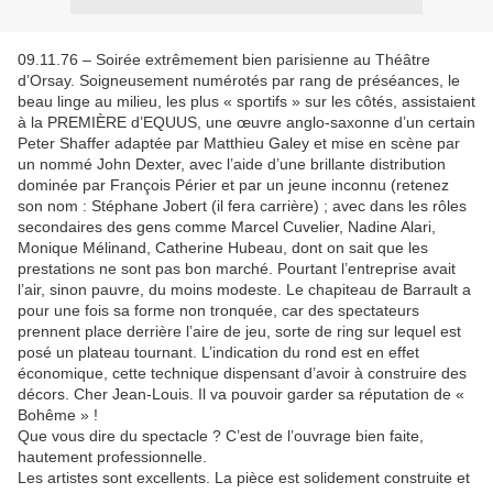
09.11.76 – Soirée extrêmement bien parisienne au Théâtre
d’Orsay. Soigneusement numérotés par rang de préséances, le
beau linge au milieu, les plus « sportifs » sur les côtés, assistaient
à la PREMIÈRE d’EQUUS, une œuvre anglo-saxonne d’un certain
Peter Shaffer adaptée par Matthieu Galey et mise en scène par
un nommé John Dexter, avec l’aide d’une brillante distribution
dominée par François Périer et par un jeune inconnu (retenez
son nom : Stéphane Jobert (il fera carrière) ; avec dans les rôles
secondaires des gens comme Marcel Cuvelier, Nadine Alari,
Monique Mélinand, Catherine Hubeau, dont on sait que les
prestations ne sont pas bon marché. Pourtant l’entreprise avait
l’air, sinon pauvre, du moins modeste. Le chapiteau de Barrault a
pour une fois sa forme non tronquée, car des spectateurs
prennent place derrière l’aire de jeu, sorte de ring sur lequel est
posé un plateau tournant. L’indication du rond est en effet
économique, cette technique dispensant d’avoir à construire des
décors. Cher Jean-Louis. Il va pouvoir garder sa réputation de «
Bohême » !
Que vous dire du spectacle ? C’est de l’ouvrage bien faite,
hautement professionnelle.
Les artistes sont excellents. La pièce est solidement construite et