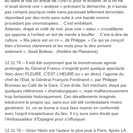
eu dans le hall un article de l’UNITÉ pour m’éclairer, et si on ne
m’avait donné une « analyse » précisant la démarche, je n’aurais
pas compris pourquoi cette nana paraissait tellement terrorisée,
répondant par des mots sans suite à une bande sonore
procédant par onomatopées… C’est embêtant.
Aslanian, drapé et voilé de noir, joue une « sœur » croustillante
qui apporte à l’enfant un bol de merde à bouffer… C’est-à-dire de
culture. « Ma pièce est un cri », dit Philippe. « Ce qui se conçoit
bien s’énonce clairement et les mots pour le dire arrivent
aisément », disait Boileau. (théâtre de Plaisance)
12.11.76 – Il eût été surprenant que la monstrueuse agonie
prolongée du Général Franco n’inspirât point quelque spectacle.
Voici donc PLEURE, C’EST L’HEURE ou « en direct, l’agonie du
chef de l’Etat, le Général François Ferdinand », par Philippe
Bruneau au Café de la Gare. C’est drôle, fort méchant, étayé par
quelques références « dramaturgiques », mais malheureusement
trop fantaisiste historiquement. Ces déraillements imaginés
édulcorent le propos qui, sans eux eût été contestataire moins
gentiment. Ici, on se borne à nous faire marrer en conformité
avec l’esprit irrespectueux du lieu. Il n’y aura sans doute que
l’Ambassadeur d’Espagne pour s’offusquer.
12.11.76 – Victor Haïm est l’auteur le plus joué à Paris. Après LA