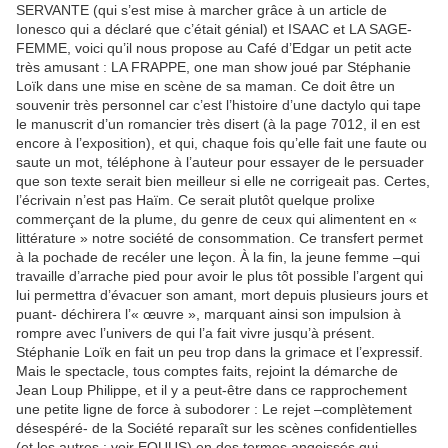
SERVANTE (qui s’est mise à marcher grâce à un article de
Ionesco qui a déclaré que c’était génial) et ISAAC et LA SAGE-
FEMME, voici qu’il nous propose au Café d’Edgar un petit acte
très amusant : LA FRAPPE, one man show joué par Stéphanie
Loïk dans une mise en scène de sa maman. Ce doit être un
souvenir très personnel car c’est l’histoire d’une dactylo qui tape
le manuscrit d’un romancier très disert (à la page 7012, il en est
encore à l’exposition), et qui, chaque fois qu’elle fait une faute ou
saute un mot, téléphone à l’auteur pour essayer de le persuader
que son texte serait bien meilleur si elle ne corrigeait pas. Certes,
l’écrivain n’est pas Haïm. Ce serait plutôt quelque prolixe
commerçant de la plume, du genre de ceux qui alimentent en «
littérature » notre société de consommation. Ce transfert permet
à la pochade de recéler une leçon. À la fin, la jeune femme –qui
travaille d’arrache pied pour avoir le plus tôt possible l’argent qui
lui permettra d’évacuer son amant, mort depuis plusieurs jours et
puant- déchirera l’« œuvre », marquant ainsi son impulsion à
rompre avec l’univers de qui l’a fait vivre jusqu’à présent.
Stéphanie Loïk en fait un peu trop dans la grimace et l’expressif.
Mais le spectacle, tous comptes faits, rejoint la démarche de
Jean Loup Philippe, et il y a peut-être dans ce rapprochement
une petite ligne de force à subodorer : Le rejet –complètement
désespéré- de la Société reparaît sur les scènes confidentielles
(et les autres : voir EQUUS) en des termes angoissés qui