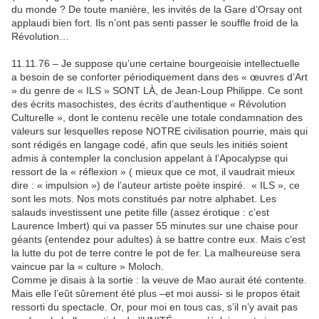
du monde ? De toute manière, les invités de la Gare d’Orsay ont
applaudi bien fort. Ils n’ont pas senti passer le souffle froid de la
Révolution…
11.11.76 – Je suppose qu’une certaine bourgeoisie intellectuelle
a besoin de se conforter périodiquement dans des « œuvres d’Art
» du genre de « ILS » SONT LÀ, de Jean-Loup Philippe. Ce sont
des écrits masochistes, des écrits d’authentique « Révolution
Culturelle », dont le contenu recèle une totale condamnation des
valeurs sur lesquelles repose NOTRE civilisation pourrie, mais qui
sont rédigés en langage codé, afin que seuls les initiés soient
admis à contempler la conclusion appelant à l’Apocalypse qui
ressort de la « réflexion » ( mieux que ce mot, il vaudrait mieux
dire : « impulsion ») de l’auteur artiste poète inspiré. « ILS », ce
sont les mots. Nos mots constitués par notre alphabet. Les
salauds investissent une petite fille (assez érotique : c’est
Laurence Imbert) qui va passer 55 minutes sur une chaise pour
géants (entendez pour adultes) à se battre contre eux. Mais c’est
la lutte du pot de terre contre le pot de fer. La malheureuse sera
vaincue par la « culture » Moloch.
Comme je disais à la sortie : la veuve de Mao aurait été contente.
Mais elle l’eût sûrement été plus –et moi aussi- si le propos était
ressorti du spectacle. Or, pour moi en tous cas, s’il n’y avait pas