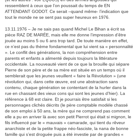
ressemblent à ceux que l’on poussait du temps de EN
ATTENDANT GODOT. Ce serait –quand même- l’indication que
tout le monde ne se sent pas super heureux en 1976.
13.11.1976 – Je ne sais pas quand Michel Le Bihan a écrit sa
pièce RAZ DE MARÉE, mais elle me donne l’impression d’être
jouée au moins 5 ou 6 ans trop tard. De toute manière en effet,
ce n’est pas du thème fondamental que lui vient sa « personnalité
». Le conflit des générations, la non compréhension entre
parents et enfants a alimenté depuis toujours la littérature
occidentale. La nouveauté vient de ce que la brouille qui sépare
Pierre de son père et de sa mère est située en un temps où il
semblerait que les jeunes veuillent « faire la Révolution » (une
révolution qui, dans cette œuvre, est une abstraction sans
contenu, chaque génération se contentant de la hurler dans la
rue en chassant des vieux cons qui sont les jeunes d’hier). La
référence à 68 est claire. Et je pourrais être satisfait si les
personnages clichés décrits (le père comptable modèle chassé
de son emploi à 50 ans, la mère qui ne comprend pas comment
elle a pu en arriver là avec son petit Pierrot qui était si mignon, le
fils influencé par le « mauvais » camarade, qui tient du rêveur
anarchiste et de la petite frappe néo-fasciste, la nana de bonne
famille qui s’est droguée puis a été investie par de grandes «