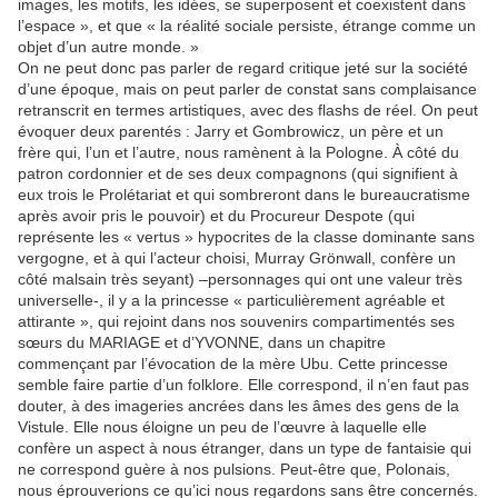
images, les motifs, les idées, se superposent et coexistent dans
l’espace », et que « la réalité sociale persiste, étrange comme un
objet d’un autre monde. »
On ne peut donc pas parler de regard critique jeté sur la société
d’une époque, mais on peut parler de constat sans complaisance
retranscrit en termes artistiques, avec des flashs de réel. On peut
évoquer deux parentés : Jarry et Gombrowicz, un père et un
frère qui, l’un et l’autre, nous ramènent à la Pologne. À côté du
patron cordonnier et de ses deux compagnons (qui signifient à
eux trois le Prolétariat et qui sombreront dans le bureaucratisme
après avoir pris le pouvoir) et du Procureur Despote (qui
représente les « vertus » hypocrites de la classe dominante sans
vergogne, et à qui l’acteur choisi, Murray Grönwall, confère un
côté malsain très seyant) –personnages qui ont une valeur très
universelle-, il y a la princesse « particulièrement agréable et
attirante », qui rejoint dans nos souvenirs compartimentés ses
sœurs du MARIAGE et d’YVONNE, dans un chapitre
commençant par l’évocation de la mère Ubu. Cette princesse
semble faire partie d’un folklore. Elle correspond, il n’en faut pas
douter, à des imageries ancrées dans les âmes des gens de la
Vistule. Elle nous éloigne un peu de l’œuvre à laquelle elle
confère un aspect à nous étranger, dans un type de fantaisie qui
ne correspond guère à nos pulsions. Peut-être que, Polonais,
nous éprouverions ce qu’ici nous regardons sans être concernés.