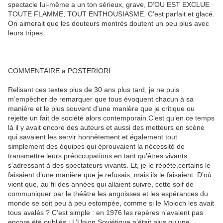
spectacle lui-même a un ton sérieux, grave, D’OU EST EXCLUE
TOUTE FLAMME, TOUT ENTHOUSIASME. C’est parfait et glacé.
On aimerait que les douteurs montrés doutent un peu plus avec
leurs tripes.
COMMENTAIRE a POSTERIORI
Relisant ces textes plus de 30 ans plus tard, je ne puis
m’empêcher de remarquer que tous évoquent chacun à sa
manière et le plus souvent d’une manière que je critique ou
rejette un fait de société alors contemporain.C’est qu’en ce temps
là il y avait encore des auteurs et aussi des metteurs en scène
qui savaient les servir honnêtement et également tout
simplement des équipes qui éprouvaient la nécessité de
transmettre leurs préoccupations en tant qu’êtres vivants
s’adressant à des spectateurs vivants. Et, je le répète,certains le
faisaient d’une manière que je refusais, mais ils le faisaient. D’où
vient que, au fil des années qui allaient suivre, cette soif de
communiquer par le théâtre les angoisses et les espérances du
monde se soit peu à peu estompée, comme si le Moloch les avait
tous avalés ? C’est simple : en 1976 les repères n’avaient pas
encore été oubliés : L’Union Soviétique n’était plus qu’une