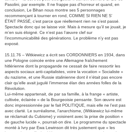
Pasolini, par exemple. Il ne frappe pas d’horreur et quand, en
conclusion, Le Bihan nous montre ses 5 personnages
recommençant à tourner en rond, COMME SI RIEN NE S’
ÉTAIT PASSÉ, c’est parce que réellement rien ne s’est passé.
Spectacle donc qui se laisse voir. Mais à mesure qu’il se jouait, je
m’en suis éloigné. Ce n’est pas l’œuvre clef sur
l’incommunicabilité des générations. Le problème n’y est pas
exposé.
15.11.76 – Witkiewicz a écrit ses CORDONNIERS en 1934, dans
une Pologne coincée entre une Allemagne fraîchement
hitlérienne dont la propagande ne cessait de faire ressortir les
aspects sociaux anti-capitalistes, voire la vocation « Socialiste »
du nazisme, et une Russie stalinienne dont il n’était pas encore
clair qu’elle avait jugulé l’immense élan des années folles de la
Révolution.
Lui-même appartenait, de par sa famille, à la frange « artiste,
cultivée, éclairée » de la Bourgeoisie pensante. Son œuvre est
donc impressionnée par le fait POLITIQUE, mais elle ne l’est pas
avec clarté. Le surréalisme, l’anarchisme, (Witkiewicz lui-même
se réclamait du Cubisme) y voisinent avec la prise de position «
de gauche lucide », pourrait-on dire. Le programme du spectacle
monté à Ivry par Ewa Lewinson dit très justement que « les