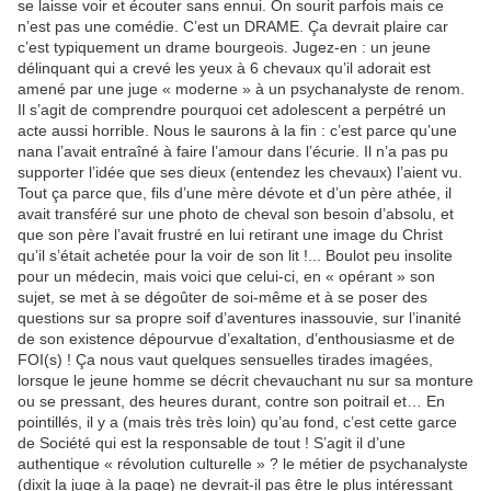
se laisse voir et écouter sans ennui. On sourit parfois mais ce
n’est pas une comédie. C’est un DRAME. Ça devrait plaire car
c’est typiquement un drame bourgeois. Jugez-en : un jeune
délinquant qui a crevé les yeux à 6 chevaux qu’il adorait est
amené par une juge « moderne » à un psychanalyste de renom.
Il s’agit de comprendre pourquoi cet adolescent a perpétré un
acte aussi horrible. Nous le saurons à la fin : c’est parce qu’une
nana l’avait entraîné à faire l’amour dans l’écurie. Il n’a pas pu
supporter l’idée que ses dieux (entendez les chevaux) l’aient vu.
Tout ça parce que, fils d’une mère dévote et d’un père athée, il
avait transféré sur une photo de cheval son besoin d’absolu, et
que son père l’avait frustré en lui retirant une image du Christ
qu’il s’était achetée pour la voir de son lit !... Boulot peu insolite
pour un médecin, mais voici que celui-ci, en « opérant » son
sujet, se met à se dégoûter de soi-même et à se poser des
questions sur sa propre soif d’aventures inassouvie, sur l’inanité
de son existence dépourvue d’exaltation, d’enthousiasme et de
FOI(s) ! Ça nous vaut quelques sensuelles tirades imagées,
lorsque le jeune homme se décrit chevauchant nu sur sa monture
ou se pressant, des heures durant, contre son poitrail et… En
pointillés, il y a (mais très très loin) qu’au fond, c’est cette garce
de Société qui est la responsable de tout ! S’agit il d’une
authentique « révolution culturelle » ? le métier de psychanalyste
(dixit la juge à la page) ne devrait-il pas être le plus intéressant