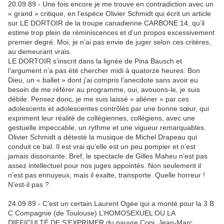
20.09.89 - Une fois encore je me trouve en contradiction avec un
« grand » critique, en l’espèce Olivier Schmidt qui écrit un article
sur LE DORTOIR de la troupe canadienne CARBONE 14, qu’il
estime trop plein de réminiscences et d’un propos excessivement
premier degré. Moi, je n’ai pas envie de juger selon ces critères,
au demeurant vrais.
LE DORTOIR s’inscrit dans la lignée de Pina Bausch et
l’argument n’a pas été chercher midi à quatorze heures. Bon
Dieu, un « ballet » dont j’ai compris l’anecdote sans avoir eu
besoin de me référer au programme, oui, avouons-le, je suis
débile. Pensez donc, je me suis laissé « aliéner » par ces
adolescents et adolescentes contrôlés par une bonne sœur, qui
expriment leur réalité de collégiennes, collégiens, avec une
gestuelle impeccable, un rythme et une vigueur remarquables.
Olivier Schmidt a détesté la musique de Michel Drapeau qui
conduit ce bal. Il est vrai qu’elle est un peu pompier et n’est
jamais dissonante. Bref, le spectacle de Gilles Maheu n’est pas
assez intellectuel pour nos juges appointés. Non seulement il
n’est pas ennuyeux, mais il exalte, transporte. Quelle horreur !
N’est-il pas ?
24.09.89 - C’est un certain Laurent Ogée qui a monté pour la 3 B
C Compagnie (de Toulouse) L’HOMOSEXUEL OU LA
DIFFICULTÉ DE S’EXPRIMER du pauvre Copi. Jean-Marc