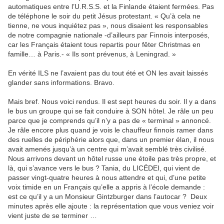
automatiques entre l’U.R.S.S. et la Finlande étaient fermées. Pas
de téléphone le soir du petit Jésus protestant. « Qu’à cela ne
tienne, ne vous inquiétez pas », nous disaient les responsables
de notre compagnie nationale -d’ailleurs par Finnois interposés,
car les Français étaient tous repartis pour fêter Christmas en
famille… à Paris.- « Ils sont prévenus, à Leningrad. »
En vérité ILS ne l’avaient pas du tout été et ON les avait laissés
glander sans informations. Bravo.
Mais bref. Nous voici rendus. Il est sept heures du soir. Il y a dans
le bus un groupe qui se fait conduire à SON hôtel. Je râle un peu
parce que je comprends qu’il n’y a pas de « terminal » annoncé.
Je râle encore plus quand je vois le chauffeur finnois ramer dans
des ruelles de périphérie alors que, dans un premier élan, il nous
avait amenés jusqu’à un centre qui m’avait semblé très civilisé.
Nous arrivons devant un hôtel russe une étoile pas très propre, et
là, qui s’avance vers le bus ? Tania, du LICÉDEI, qui vient de
passer vingt-quatre heures à nous attendre et qui, d’une petite
voix timide en un Français qu’elle a appris à l’école demande :
est ce qu’il y a un Monsieur Gintzburger dans l’autocar ? Deux
minutes après elle ajoute : la représentation que vous veniez voir
vient juste de se terminer …