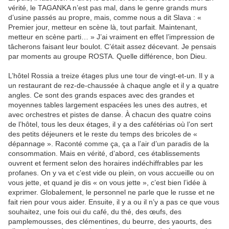
vérité, le TAGANKA n’est pas mal, dans le genre grands murs
d’usine passés au propre, mais, comme nous a dit Slava : «
Premier jour, metteur en scène là, tout parfait. Maintenant,
metteur en scène parti… » J’ai vraiment en effet l’impression de
tâcherons faisant leur boulot. C’était assez décevant. Je pensais
par moments au groupe ROSTA. Quelle différence, bon Dieu.
L’hôtel Rossia a treize étages plus une tour de vingt-et-un. Il y a
un restaurant de rez-de-chaussée à chaque angle et il y a quatre
angles. Ce sont des grands espaces avec des grandes et
moyennes tables largement espacées les unes des autres, et
avec orchestres et pistes de danse. À chacun des quatre coins
de l’hôtel, tous les deux étages, il y a des cafétérias où l’on sert
des petits déjeuners et le reste du temps des bricoles de «
dépannage ». Raconté comme ça, ça a l’air d’un paradis de la
consommation. Mais en vérité, d’abord, ces établissements
ouvrent et ferment selon des horaires indéchiffrables par les
profanes. On y va et c’est vide ou plein, on vous accueille ou on
vous jette, et quand je dis « on vous jette », c’est bien l’idée à
exprimer. Globalement, le personnel ne parle que le russe et ne
fait rien pour vous aider. Ensuite, il y a ou il n’y a pas ce que vous
souhaitez, une fois oui du café, du thé, des œufs, des
pamplemousses, des clémentines, du beurre, des yaourts, des