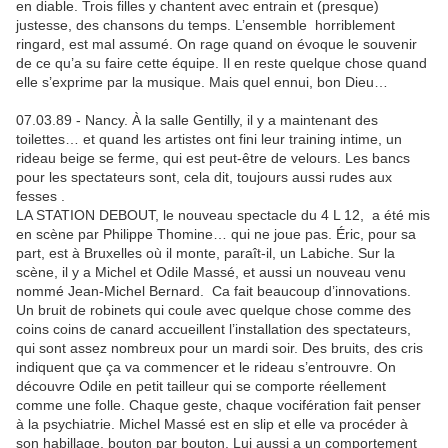
en diable. Trois filles y chantent avec entrain et (presque)
justesse, des chansons du temps. L’ensemble horriblement
ringard, est mal assumé. On rage quand on évoque le souvenir
de ce qu’a su faire cette équipe. Il en reste quelque chose quand
elle s’exprime par la musique. Mais quel ennui, bon Dieu…
07.03.89 - Nancy. À la salle Gentilly, il y a maintenant des
toilettes… et quand les artistes ont fini leur training intime, un
rideau beige se ferme, qui est peut-être de velours. Les bancs
pour les spectateurs sont, cela dit, toujours aussi rudes aux
fesses .
LA STATION DEBOUT, le nouveau spectacle du 4 L 12, a été mis
en scène par Philippe Thomine… qui ne joue pas. Éric, pour sa
part, est à Bruxelles où il monte, paraît-il, un Labiche. Sur la
scène, il y a Michel et Odile Massé, et aussi un nouveau venu
nommé Jean-Michel Bernard. Ca fait beaucoup d’innovations.
Un bruit de robinets qui coule avec quelque chose comme des
coins coins de canard accueillent l’installation des spectateurs,
qui sont assez nombreux pour un mardi soir. Des bruits, des cris
indiquent que ça va commencer et le rideau s’entrouvre. On
découvre Odile en petit tailleur qui se comporte réellement
comme une folle. Chaque geste, chaque vocifération fait penser
à la psychiatrie. Michel Massé est en slip et elle va procéder à
son habillage, bouton par bouton. Lui aussi a un comportement