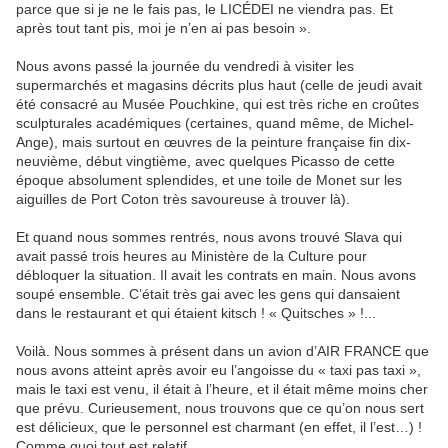
parce que si je ne le fais pas, le LICÉDEI ne viendra pas. Et
après tout tant pis, moi je n’en ai pas besoin ».
Nous avons passé la journée du vendredi à visiter les
supermarchés et magasins décrits plus haut (celle de jeudi avait
été consacré au Musée Pouchkine, qui est très riche en croûtes
sculpturales académiques (certaines, quand même, de Michel-
Ange), mais surtout en œuvres de la peinture française fin dix-
neuvième, début vingtième, avec quelques Picasso de cette
époque absolument splendides, et une toile de Monet sur les
aiguilles de Port Coton très savoureuse à trouver là).
Et quand nous sommes rentrés, nous avons trouvé Slava qui
avait passé trois heures au Ministère de la Culture pour
débloquer la situation. Il avait les contrats en main. Nous avons
soupé ensemble. C’était très gai avec les gens qui dansaient
dans le restaurant et qui étaient kitsch ! « Quitsches » !...
Voilà. Nous sommes à présent dans un avion d’AIR FRANCE que
nous avons atteint après avoir eu l’angoisse du « taxi pas taxi »,
mais le taxi est venu, il était à l’heure, et il était même moins cher
que prévu. Curieusement, nous trouvons que ce qu’on nous sert
est délicieux, que le personnel est charmant (en effet, il l’est…) !
Comme quoi tout est relatif.