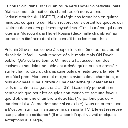
Et nous voici dans un taxi, en route vers l’hôtel Sovietskaia, petit
établissement de huit cents chambres où nous attend
l’administratrice du LICÉDEI, qui règle nos formalités en quinze
minutes, ce qui me semble un record, considérant les queues qui
s’étirent devant des guichets mystérieux. C’est la même qui nous
logera à Moscou dans l’hôtel Rossia (deux mille chambres) au
terme d’un itinéraire dont elle connaît tous les méandres.
Polunin Slava nous convie à souper le soir même au restaurant
du toit de l’hôtel. Il avait réservé dès le matin mais ON l’avait
oublié. Qu’à cela ne tienne. On nous a fait asseoir sur des
chaises et soudain une table est arrivée qu’on nous a dressée
sur le champ. Caviar, champagne bulgare, esturgeon, la fête. À
un détail près. Mon amie et moi,nous avions deux chambres, en
plus éloignées l’une à droite d’une gardienne qui détenait les
clefs et l’autre à sa gauche. J’ai râlé. Licédei n’y pouvait rien. Il
semblerait que pour les couples non mariés ce soit une faveur
que d’obtenir une chambre à deux lits. (Ne parlons pas de «
matrimonial ». Je me demande si ça existe) Nous en aurons une
à Moscou, sur mon insistance, mais sans la TV. Elle est réservée
aux piaules de solitaires ! (Il m’a semblé qu’il y avait quelques
exceptions à la règle).