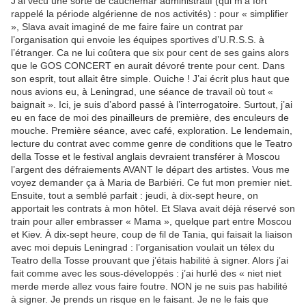
J’ai vécu une sorte de cauchemar administratif (qui m’a fort
rappelé la période algérienne de nos activités) : pour « simplifier
», Slava avait imaginé de me faire faire un contrat par
l’organisation qui envoie les équipes sportives d’U.R.S.S. à
l’étranger. Ca ne lui coûtera que six pour cent de ses gains alors
que le GOS CONCERT en aurait dévoré trente pour cent. Dans
son esprit, tout allait être simple. Ouiche ! J’ai écrit plus haut que
nous avions eu, à Leningrad, une séance de travail où tout «
baignait ». Ici, je suis d’abord passé à l’interrogatoire. Surtout, j’ai
eu en face de moi des pinailleurs de première, des enculeurs de
mouche. Première séance, avec café, exploration. Le lendemain,
lecture du contrat avec comme genre de conditions que le Teatro
della Tosse et le festival anglais devraient transférer à Moscou
l’argent des défraiements AVANT le départ des artistes. Vous me
voyez demander ça à Maria de Barbiéri. Ce fut mon premier niet.
Ensuite, tout a semblé parfait : jeudi, à dix-sept heure, on
apportait les contrats à mon hôtel. Et Slava avait déjà réservé son
train pour aller embrasser « Mama », quelque part entre Moscou
et Kiev. À dix-sept heure, coup de fil de Tania, qui faisait la liaison
avec moi depuis Leningrad : l’organisation voulait un télex du
Teatro della Tosse prouvant que j’étais habilité à signer. Alors j’ai
fait comme avec les sous-développés : j’ai hurlé des « niet niet
merde merde allez vous faire foutre. NON je ne suis pas habilité
à signer. Je prends un risque en le faisant. Je ne le fais que