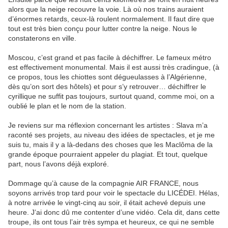
alors que la neige recouvre la voie. Là où nos trains auraient
d’énormes retards, ceux-là roulent normalement. Il faut dire que
tout est très bien conçu pour lutter contre la neige. Nous le
constaterons en ville.
Moscou, c’est grand et pas facile à déchiffrer. Le fameux métro
est effectivement monumental. Mais il est aussi très cradingue, (à
ce propos, tous les chiottes sont dégueulasses à l’Algérienne,
dès qu’on sort des hôtels) et pour s’y retrouver… déchiffrer le
cyrillique ne suffit pas toujours, surtout quand, comme moi, on a
oublié le plan et le nom de la station.
Je reviens sur ma réflexion concernant les artistes : Slava m’a
raconté ses projets, au niveau des idées de spectacles, et je me
suis tu, mais il y a là-dedans des choses que les Maclôma de la
grande époque pourraient appeler du plagiat. Et tout, quelque
part, nous l’avons déjà exploré.
Dommage qu’à cause de la compagnie AIR FRANCE, nous
soyons arrivés trop tard pour voir le spectacle du LICÉDEI. Hélas,
à notre arrivée le vingt-cinq au soir, il était achevé depuis une
heure. J’ai donc dû me contenter d’une vidéo. Cela dit, dans cette
troupe, ils ont tous l’air très sympa et heureux, ce qui ne semble