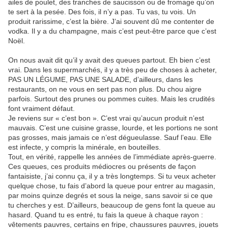
ailes de poulet, des tranches de saucisson ou de fromage qu’on
te sert à la pesée. Des fois, il n’y a pas. Tu vas, tu vois. Un
produit rarissime, c’est la bière. J’ai souvent dû me contenter de
vodka. Il y a du champagne, mais c’est peut-être parce que c’est
Noël.
On nous avait dit qu’il y avait des queues partout. Eh bien c’est
vrai. Dans les supermarchés, il y a très peu de choses à acheter,
PAS UN LÉGUME, PAS UNE SALADE, d’ailleurs, dans les
restaurants, on ne vous en sert pas non plus. Du chou aigre
parfois. Surtout des prunes ou pommes cuites. Mais les crudités
font vraiment défaut.
Je reviens sur « c’est bon ». C’est vrai qu’aucun produit n’est
mauvais. C’est une cuisine grasse, lourde, et les portions ne sont
pas grosses, mais jamais ce n’est dégueulasse. Sauf l’eau. Elle
est infecte, y compris la minérale, en bouteilles.
Tout, en vérité, rappelle les années de l’immédiate après-guerre.
Ces queues, ces produits médiocres ou présents de façon
fantaisiste, j’ai connu ça, il y a très longtemps. Si tu veux acheter
quelque chose, tu fais d’abord la queue pour entrer au magasin,
par moins quinze degrés et sous la neige, sans savoir si ce que
tu cherches y est. D’ailleurs, beaucoup de gens font la queue au
hasard. Quand tu es entré, tu fais la queue à chaque rayon :
vêtements pauvres, certains en fripe, chaussures pauvres, jouets