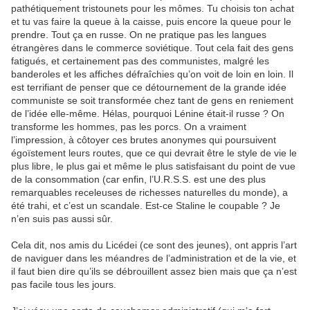
pathétiquement tristounets pour les mômes. Tu choisis ton achat
et tu vas faire la queue à la caisse, puis encore la queue pour le
prendre. Tout ça en russe. On ne pratique pas les langues
étrangères dans le commerce soviétique. Tout cela fait des gens
fatigués, et certainement pas des communistes, malgré les
banderoles et les affiches défraîchies qu’on voit de loin en loin. Il
est terrifiant de penser que ce détournement de la grande idée
communiste se soit transformée chez tant de gens en reniement
de l’idée elle-même. Hélas, pourquoi Lénine était-il russe ? On
transforme les hommes, pas les porcs. On a vraiment
l’impression, à côtoyer ces brutes anonymes qui poursuivent
égoïstement leurs routes, que ce qui devrait être le style de vie le
plus libre, le plus gai et même le plus satisfaisant du point de vue
de la consommation (car enfin, l’U.R.S.S. est une des plus
remarquables receleuses de richesses naturelles du monde), a
été trahi, et c’est un scandale. Est-ce Staline le coupable ? Je
n’en suis pas aussi sûr.
Cela dit, nos amis du Licédei (ce sont des jeunes), ont appris l’art
de naviguer dans les méandres de l’administration et de la vie, et
il faut bien dire qu’ils se débrouillent assez bien mais que ça n’est
pas facile tous les jours.