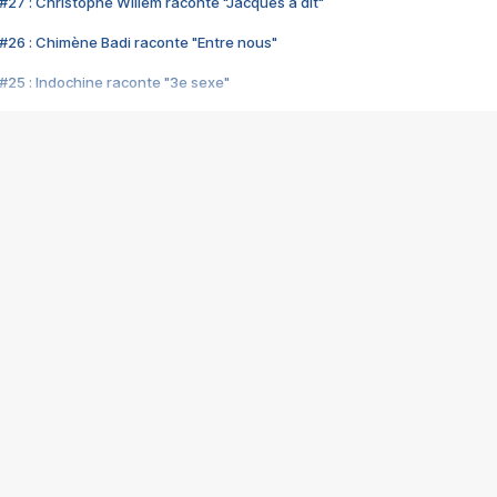
#27 : Christophe Willem raconte "Jacques a dit"
#26 : Chimène Badi raconte "Entre nous"
#25 : Indochine raconte "3e sexe"
#24 : Zaho raconte "C'est chelou"
#23 : Patrick Bruel raconte "Au café des délices"
#22 : Kyo raconte "Le chemin"
#21 : Nolwenn Leroy raconte "Cassé"
#20 : Patrick Hernandez raconte "Born to be alive"
#19 : Lorie raconte "Près de moi"
#18 : Michael Jones raconte "A nos actes manqués" (avec Jean-Jacque
#17 : Khaled raconte "Aïcha"
#16 : Corneille raconte "Parce qu'on vient de loin"
#15 : Indochine raconte "L'aventurier"