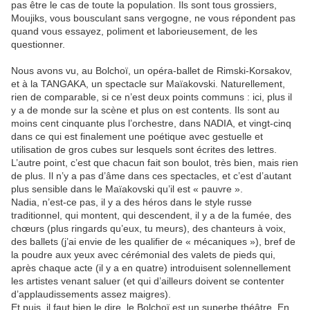
pas être le cas de toute la population. Ils sont tous grossiers,
Moujiks, vous bousculant sans vergogne, ne vous répondent pas
quand vous essayez, poliment et laborieusement, de les
questionner.
Nous avons vu, au Bolchoï, un opéra-ballet de Rimski-Korsakov,
et à la TANGAKA, un spectacle sur Maïakovski. Naturellement,
rien de comparable, si ce n’est deux points communs : ici, plus il
y a de monde sur la scène et plus on est contents. Ils sont au
moins cent cinquante plus l’orchestre, dans NADIA, et vingt-cinq
dans ce qui est finalement une poétique avec gestuelle et
utilisation de gros cubes sur lesquels sont écrites des lettres.
L’autre point, c’est que chacun fait son boulot, très bien, mais rien
de plus. Il n’y a pas d’âme dans ces spectacles, et c’est d’autant
plus sensible dans le Maïakovski qu’il est « pauvre ».
Nadia, n’est-ce pas, il y a des héros dans le style russe
traditionnel, qui montent, qui descendent, il y a de la fumée, des
chœurs (plus ringards qu’eux, tu meurs), des chanteurs à voix,
des ballets (j’ai envie de les qualifier de « mécaniques »), bref de
la poudre aux yeux avec cérémonial des valets de pieds qui,
après chaque acte (il y a en quatre) introduisent solennellement
les artistes venant saluer (et qui d’ailleurs doivent se contenter
d’applaudissements assez maigres).
Et puis, il faut bien le dire, le Bolchoï est un superbe théâtre. En