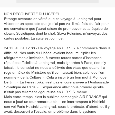
NON DÉCOUVERTE DU LICEDEI
Etrange aventure en vérité que ce voyage à Leningrad pour
visionner un spectacle que je n’ai pas vu. Il m’a fallu du flair pour
me convaincre que j’aurai raison de promouvoir cette équipe de
clowns Soviétiques dont le chef, Slava Polunine, m’envoyait des
cartes postales. La suite est connue.
24.12. au 31.12.88 - Ce voyage en U.R.S.S. a commencé dans la
difficulté. Nos amis du Licédei avaient beau multiplier les
télégrammes d’invitation, à travers toutes sortes d’instances,
réputées officielles à Leningrad, mais ignorées à Paris, rien n’y
faisait : le consulat ne nous a délivrés des visas que quand il a
reçu un télex du Ministère qu’il connaissait bien, celui que l’on
nomme « de la Culture ». Cela a inspiré un bon mot à Monique
Bertin : « La Perestroïka n’est pas encore arrivée à l’Ambassade
Soviétique de Paris ». L’expérience allait nous prouver qu’elle
n’était pas tellement vigoureuse en U.R.S.S. même.
Mais entre-temps, c’est la sublime compagnie AIR FRANCE qui
nous a joué un tour remarquable… en interrompant à Helsinki
son vol Paris Helsinki Leningrad, sous le prétexte, d’abord, qu’il y
avait, découvert à l’escale, un problème dans le système