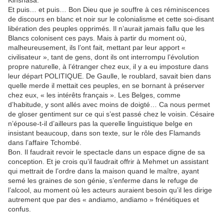
Kinshasa.
Et puis… et puis… Bon Dieu que je souffre à ces réminiscences
de discours en blanc et noir sur le colonialisme et cette soi-disant
libération des peuples opprimés. Il n’aurait jamais fallu que les
Blancs colonisent ces pays. Mais à partir du moment où,
malheureusement, ils l’ont fait, mettant par leur apport «
civilisateur », tant de gens, dont ils ont interrompu l’évolution
propre naturelle, à l’étranger chez eux, il y a eu imposture dans
leur départ POLITIQUE. De Gaulle, le roublard, savait bien dans
quelle merde il mettait ces peuples, en se bornant à préserver
chez eux, « les intérêts français ». Les Belges, comme
d’habitude, y sont allés avec moins de doigté… Ca nous permet
de gloser gentiment sur ce qui s’est passé chez le voisin. Césaire
n’épouse-t-il d’ailleurs pas la querelle linguistique belge en
insistant beaucoup, dans son texte, sur le rôle des Flamands
dans l’affaire Tchombé.
Bon. Il faudrait revoir le spectacle dans un espace digne de sa
conception. Et je crois qu’il faudrait offrir à Mehmet un assistant
qui mettrait de l’ordre dans la maison quand le maître, ayant
semé les graines de son génie, s’enferme dans le refuge de
l’alcool, au moment où les acteurs auraient besoin qu’il les dirige
autrement que par des « andiamo, andiamo » frénétiques et
confus.