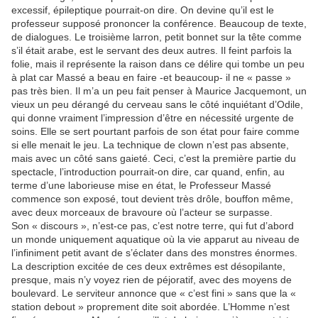
excessif, épileptique pourrait-on dire. On devine qu’il est le
professeur supposé prononcer la conférence. Beaucoup de texte,
de dialogues. Le troisième larron, petit bonnet sur la tête comme
s’il était arabe, est le servant des deux autres. Il feint parfois la
folie, mais il représente la raison dans ce délire qui tombe un peu
à plat car Massé a beau en faire -et beaucoup- il ne « passe »
pas très bien. Il m’a un peu fait penser à Maurice Jacquemont, un
vieux un peu dérangé du cerveau sans le côté inquiétant d’Odile,
qui donne vraiment l’impression d’être en nécessité urgente de
soins. Elle se sert pourtant parfois de son état pour faire comme
si elle menait le jeu. La technique de clown n’est pas absente,
mais avec un côté sans gaieté. Ceci, c’est la première partie du
spectacle, l’introduction pourrait-on dire, car quand, enfin, au
terme d’une laborieuse mise en état, le Professeur Massé
commence son exposé, tout devient très drôle, bouffon même,
avec deux morceaux de bravoure où l’acteur se surpasse.
Son « discours », n’est-ce pas, c’est notre terre, qui fut d’abord
un monde uniquement aquatique où la vie apparut au niveau de
l’infiniment petit avant de s’éclater dans des monstres énormes.
La description excitée de ces deux extrêmes est désopilante,
presque, mais n’y voyez rien de péjoratif, avec des moyens de
boulevard. Le serviteur annonce que « c’est fini » sans que la «
station debout » proprement dite soit abordée. L’Homme n’est