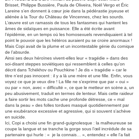
Brisset, Philippe Bussière, Paula de Oliveira, Noël Vergo et Éric
Lareine s’en donnent à cœur joie dans la pédérastie joyeuse et
aliénée à la Tour du Château de Vincennes, chez les sourds.
L’œuvre est un ramassis de tous les fantasmes qui hantent les
âmes de sidaïques en puissance. Elle a été écrite avant
l’épidémie, en un temps où les homosexuels revendiquaient à tel
point le pouvoir que les hétéros auraient pu se croire anormaux !
Mais Copi avait de la plume et un incontestable génie du comique
de l’absurde.
Ainsi ses deux héroïnes vivent-elles leur « tragédie » dans des
soi-disant steppes soviétiques qui ressemblent à celles qu’on
décrit dans Tchékhov ou Pouchkine ! Je dis « tragédie » car le
titre n’est pas innocent : il y a là une mère et une fille. Enfin, vous
voyez ce que je veux dire ! La fille ne s’exprime que par « oui »
ou par « non, avec « difficulté », ce que le metteur en scène a, un
peu abusivement, traduit en termes de lenteur. Mais cette raideur
a faire sortir les mots cache une profonde détresse, ce « mal
dans la peau » des folles tordues masqué quotidiennement par
une exubérance excessive et agressive, qui si souvent s’achève
en suicide.
Ici, Copi a choisi une fin grand-guignolesque : la malheureuse se
coupe la langue et se tranche la gorge sous l’œil incrédule de sa
partenaire qui hurle : « je la connais… », entendez « elle l’a fait