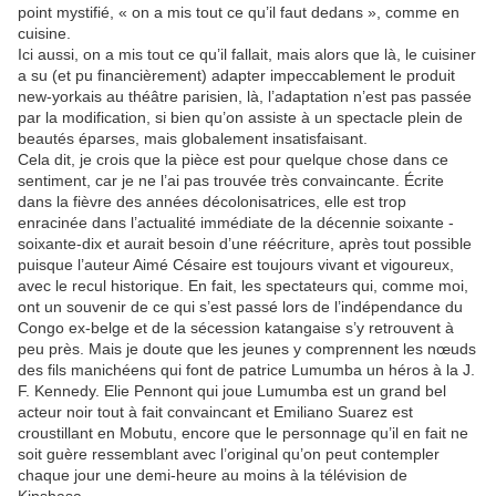
point mystifié, « on a mis tout ce qu’il faut dedans », comme en
cuisine.
Ici aussi, on a mis tout ce qu’il fallait, mais alors que là, le cuisiner
a su (et pu financièrement) adapter impeccablement le produit
new-yorkais au théâtre parisien, là, l’adaptation n’est pas passée
par la modification, si bien qu’on assiste à un spectacle plein de
beautés éparses, mais globalement insatisfaisant.
Cela dit, je crois que la pièce est pour quelque chose dans ce
sentiment, car je ne l’ai pas trouvée très convaincante. Écrite
dans la fièvre des années décolonisatrices, elle est trop
enracinée dans l’actualité immédiate de la décennie soixante -
soixante-dix et aurait besoin d’une réécriture, après tout possible
puisque l’auteur Aimé Césaire est toujours vivant et vigoureux,
avec le recul historique. En fait, les spectateurs qui, comme moi,
ont un souvenir de ce qui s’est passé lors de l’indépendance du
Congo ex-belge et de la sécession katangaise s’y retrouvent à
peu près. Mais je doute que les jeunes y comprennent les nœuds
des fils manichéens qui font de patrice Lumumba un héros à la J.
F. Kennedy. Elie Pennont qui joue Lumumba est un grand bel
acteur noir tout à fait convaincant et Emiliano Suarez est
croustillant en Mobutu, encore que le personnage qu’il en fait ne
soit guère ressemblant avec l’original qu’on peut contempler
chaque jour une demi-heure au moins à la télévision de