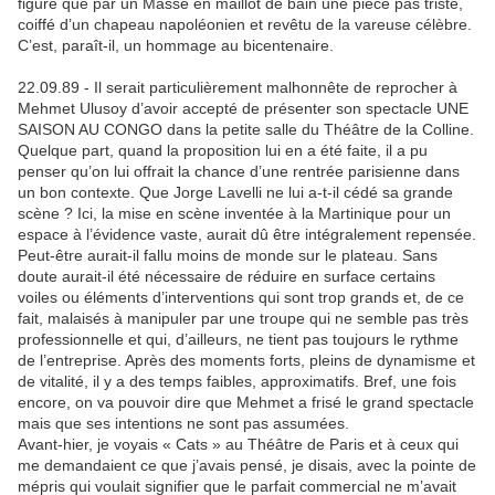
figuré que par un Massé en maillot de bain une pièce pas triste,
coiffé d’un chapeau napoléonien et revêtu de la vareuse célèbre.
C’est, paraît-il, un hommage au bicentenaire.
22.09.89 - Il serait particulièrement malhonnête de reprocher à
Mehmet Ulusoy d’avoir accepté de présenter son spectacle UNE
SAISON AU CONGO dans la petite salle du Théâtre de la Colline.
Quelque part, quand la proposition lui en a été faite, il a pu
penser qu’on lui offrait la chance d’une rentrée parisienne dans
un bon contexte. Que Jorge Lavelli ne lui a-t-il cédé sa grande
scène ? Ici, la mise en scène inventée à la Martinique pour un
espace à l’évidence vaste, aurait dû être intégralement repensée.
Peut-être aurait-il fallu moins de monde sur le plateau. Sans
doute aurait-il été nécessaire de réduire en surface certains
voiles ou éléments d’interventions qui sont trop grands et, de ce
fait, malaisés à manipuler par une troupe qui ne semble pas très
professionnelle et qui, d’ailleurs, ne tient pas toujours le rythme
de l’entreprise. Après des moments forts, pleins de dynamisme et
de vitalité, il y a des temps faibles, approximatifs. Bref, une fois
encore, on va pouvoir dire que Mehmet a frisé le grand spectacle
mais que ses intentions ne sont pas assumées.
Avant-hier, je voyais « Cats » au Théâtre de Paris et à ceux qui
me demandaient ce que j’avais pensé, je disais, avec la pointe de
mépris qui voulait signifier que le parfait commercial ne m’avait