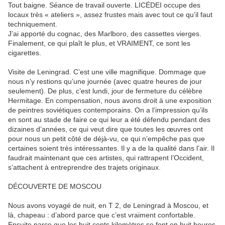
Tout baigne. Séance de travail ouverte. LICÉDEI occupe des
locaux très « ateliers », assez frustes mais avec tout ce qu’il faut
techniquement.
J’ai apporté du cognac, des Marlboro, des cassettes vierges.
Finalement, ce qui plaît le plus, et VRAIMENT, ce sont les
cigarettes.
Visite de Leningrad. C’est une ville magnifique. Dommage que
nous n’y restions qu’une journée (avec quatre heures de jour
seulement). De plus, c’est lundi, jour de fermeture du célèbre
Hermitage. En compensation, nous avons droit à une exposition
de peintres soviétiques contemporains. On a l’impression qu’ils
en sont au stade de faire ce qui leur a été défendu pendant des
dizaines d’années, ce qui veut dire que toutes les œuvres ont
pour nous un petit côté de déjà-vu, ce qui n’empêche pas que
certaines soient très intéressantes. Il y a de la qualité dans l’air. Il
faudrait maintenant que ces artistes, qui rattrapent l’Occident,
s’attachent à entreprendre des trajets originaux.
DÉCOUVERTE DE MOSCOU
Nous avons voyagé de nuit, en T 2, de Leningrad à Moscou, et
là, chapeau : d’abord parce que c’est vraiment confortable.
Ensuite parce que les huit cents kilomètres se font en huit heures