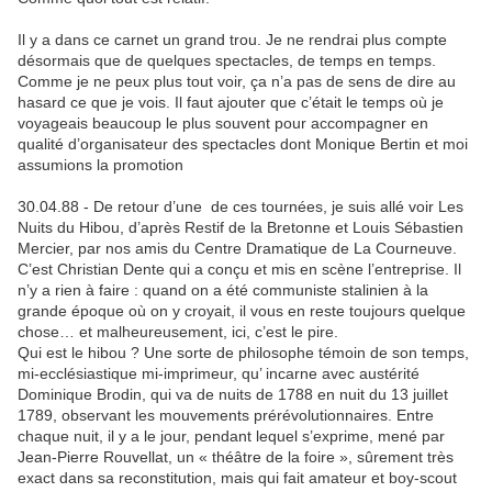
Il y a dans ce carnet un grand trou. Je ne rendrai plus compte
désormais que de quelques spectacles, de temps en temps.
Comme je ne peux plus tout voir, ça n’a pas de sens de dire au
hasard ce que je vois. Il faut ajouter que c’était le temps où je
voyageais beaucoup le plus souvent pour accompagner en
qualité d’organisateur des spectacles dont Monique Bertin et moi
assumions la promotion
30.04.88 - De retour d’une de ces tournées, je suis allé voir Les
Nuits du Hibou, d’après Restif de la Bretonne et Louis Sébastien
Mercier, par nos amis du Centre Dramatique de La Courneuve.
C’est Christian Dente qui a conçu et mis en scène l’entreprise. Il
n’y a rien à faire : quand on a été communiste stalinien à la
grande époque où on y croyait, il vous en reste toujours quelque
chose… et malheureusement, ici, c’est le pire.
Qui est le hibou ? Une sorte de philosophe témoin de son temps,
mi-ecclésiastique mi-imprimeur, qu’ incarne avec austérité
Dominique Brodin, qui va de nuits de 1788 en nuit du 13 juillet
1789, observant les mouvements prérévolutionnaires. Entre
chaque nuit, il y a le jour, pendant lequel s’exprime, mené par
Jean-Pierre Rouvellat, un « théâtre de la foire », sûrement très
exact dans sa reconstitution, mais qui fait amateur et boy-scout