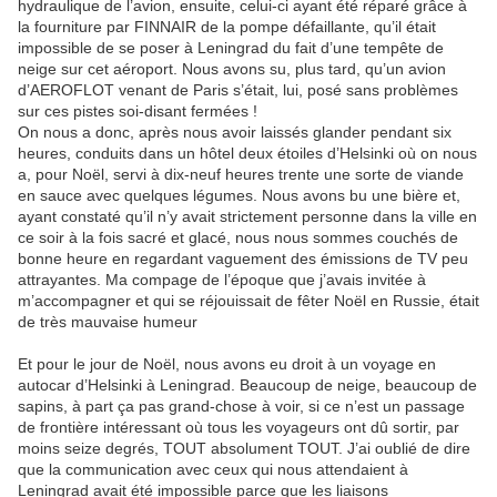
hydraulique de l’avion, ensuite, celui-ci ayant été réparé grâce à
la fourniture par FINNAIR de la pompe défaillante, qu’il était
impossible de se poser à Leningrad du fait d’une tempête de
neige sur cet aéroport. Nous avons su, plus tard, qu’un avion
d’AEROFLOT venant de Paris s’était, lui, posé sans problèmes
sur ces pistes soi-disant fermées !
On nous a donc, après nous avoir laissés glander pendant six
heures, conduits dans un hôtel deux étoiles d’Helsinki où on nous
a, pour Noël, servi à dix-neuf heures trente une sorte de viande
en sauce avec quelques légumes. Nous avons bu une bière et,
ayant constaté qu’il n’y avait strictement personne dans la ville en
ce soir à la fois sacré et glacé, nous nous sommes couchés de
bonne heure en regardant vaguement des émissions de TV peu
attrayantes. Ma compage de l’époque que j’avais invitée à
m’accompagner et qui se réjouissait de fêter Noël en Russie, était
de très mauvaise humeur
Et pour le jour de Noël, nous avons eu droit à un voyage en
autocar d’Helsinki à Leningrad. Beaucoup de neige, beaucoup de
sapins, à part ça pas grand-chose à voir, si ce n’est un passage
de frontière intéressant où tous les voyageurs ont dû sortir, par
moins seize degrés, TOUT absolument TOUT. J’ai oublié de dire
que la communication avec ceux qui nous attendaient à
Leningrad avait été impossible parce que les liaisons