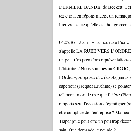
DERNIÈRE BANDE, de Beckett. Celui que
texte tout en répons muets, un remarqua
l’œuvre est ce qu’elle est, bougrement 
04.02.87 - J’ai ri. « Le nouveau Pierre Tr
s’appelle LA RUÉE VERS L’ORDRE et il 
un peu. Ces premières représentations s
L’histoire ? Nous sommes au CIDGO, «
l’Ordre », supposés être des stagiaires 
supérieur (Jacques Livchine) se pointe
tellement mort de trac que l’élève (Pier
rapports sera l’occasion d’égratigner (
être complice de l’entreprise ? Malheu
Trapet joue peut-être un peu trop décontr
sain. Que demande le peuple ?