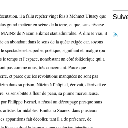
ésentation, il a fallu répéter vingt fois à Mehmet Ulusoy que
Suiv
e plus grand metteur en scène de la terre, et que, sans réserve
INS de Nâzim Hikmet était admirable. À dire le vrai, il
rie en abondant dans le sens de la quête exigée car, soyons
e spectacle est superbe, poétique, signifiant et, malgré (ou
s le temps et l’espace, nonobstant un côté folklorique qui a
 sont pas comme nous, très concernant. Parce que
erre, et parce que les révolutions manquées ne sont pas
im dans sa prison, Nâzim à l’hôpital, écrivait, décrivait ce
éré, sa sensibilité à fleur de peau, sa plume merveilleuse.
 par Philippe Ivernel, a réussi un découpage presque sans
ux artistes formidables. Emiliano Suarez, dans plusieurs
es apparitions fait décoller, tant il a de présence, de
s le Paysan dont la femme a une occlusion intestinale,