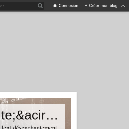
Connexion
+
Créer mon blog
Une certaine histoire du th&eacute;&acirc;tre
n lent désenchantement