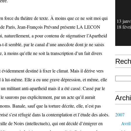
être.
en force du théâtre de texte. À moins que ce ne soit moi qui
13 janv
ie de Paris, Jean-François Prévand présente LA LECON
18 févr
naturellement, a pour contenu de stigmatiser l’Apartheid
-t-il semblé, par le canal d’une anecdote dont je ne saisis
e, à moins qu’elle ne soit la transcription d’un fait divers
Rech
st évidemment destiné à fixer le climat. Mais il dérive vers
l à lui-même. Elle a eu une grave dépression, et même, elle
 un militant anti-apartheid mais il a été cassé. Cassé par le
le saurons pas explicitement, par un acte qu’il aurait
Arch
noms. Banale, sauf que la torture décrite, elle, n’est pas
isé s’est réfugié dans la contemplation et l’étude des aloès.
2007
mille de Noirs (intellectuels), qui ont décidé d’émigrer en
Avril