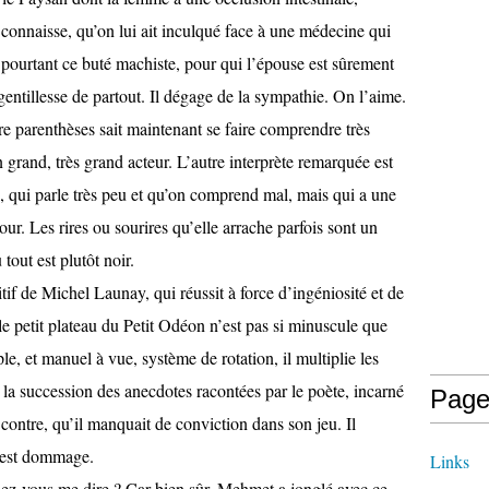
 connaisse, qu’on lui ait inculqué face à une médecine qui
t pourtant ce buté machiste, pour qui l’épouse est sûrement
entillesse de partout. Il dégage de la sympathie. On l’aime.
re parenthèses sait maintenant se faire comprendre très
 grand, très grand acteur. L’autre interprète remarquée est
, qui parle très peu et qu’on comprend mal, mais qui a une
. Les rires ou sourires qu’elle arrache parfois sont un
out est plutôt noir.
tif de Michel Launay, qui réussit à force d’ingéniosité et de
e petit plateau du Petit Odéon n’est pas si minuscule que
mple, et manuel à vue, système de rotation, il multiplie les
la succession des anecdotes racontées par le poète, incarné
Page
 contre, qu’il manquait de conviction dans son jeu. Il
c’est dommage.
Links
llez-vous me dire ? Car bien sûr, Mehmet a jonglé avec ce