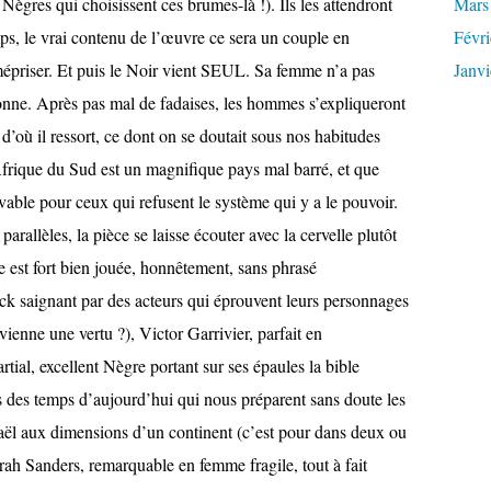
Nègres qui choisissent ces brumes-là !). Ils les attendront
Mars
ps, le vrai contenu de l’œuvre ce sera un couple en
Févri
 mépriser. Et puis le Noir vient SEUL. Sa femme n’a pas
Janvi
onne. Après pas mal de fadaises, les hommes s’expliqueront
’où il ressort, ce dont on se doutait sous nos habitudes
Afrique du Sud est un magnifique pays mal barré, et que
vable pour ceux qui refusent le système qui y a le pouvoir.
parallèles, la pièce se laisse écouter avec la cervelle plutôt
le est fort bien jouée, honnêtement, sans phrasé
ack saignant par des acteurs qui éprouvent leurs personnages
vienne une vertu ?), Victor Garrivier, parfait en
ial, excellent Nègre portant sur ses épaules la bible
s des temps d’aujourd’hui qui nous préparent sans doute les
aël aux dimensions d’un continent (c’est pour dans deux ou
arah Sanders, remarquable en femme fragile, tout à fait