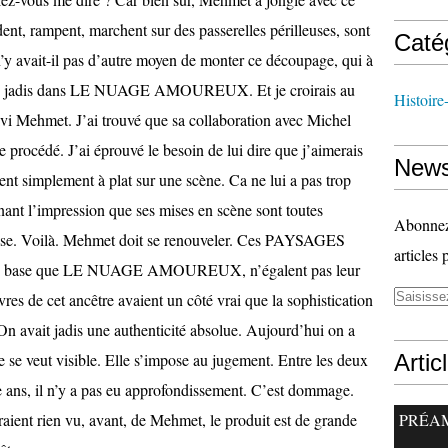
dent, rampent, marchent sur des passerelles périlleuses, sont
Caté
’y avait-il pas d’autre moyen de monter ce découpage, qui à
lisés jadis dans LE NUAGE AMOUREUX. Et je croirais au
Histoire
uivi Mehmet. J’ai trouvé que sa collaboration avec Michel
e procédé. J’ai éprouvé le besoin de lui dire que j’aimerais
News
aient simplement à plat sur une scène. Ca ne lui a pas trop
nant l’impression que ses mises en scène sont toutes
Abonnez-
hose. Voilà. Mehmet doit se renouveler. Ces PAYSAGES
articles 
e base que LE NUAGE AMOUREUX, n’égalent pas leur
res de cet ancêtre avaient un côté vrai que la sophistication
n avait jadis une authenticité absolue. Aujourd’hui on a
le se veut visible. Elle s’impose au jugement. Entre les deux
Artic
 ans, il n’y a pas eu approfondissement. C’est dommage.
uraient rien vu, avant, de Mehmet, le produit est de grande
PRÉA